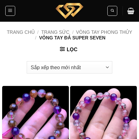
Skip
to
content
TRANG CHỦ
/
TRANG SỨC
/
VÒNG TAY PHONG THỦY
/
VÒNG TAY ĐÁ SUPER SEVEN
LỌC