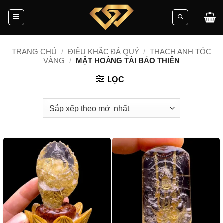
Skip
to
content
TRANG CHỦ
/
ĐIÊU KHẮC ĐÁ QUÝ
/
THẠCH ANH TÓC
VÀNG
/
MẶT HOÀNG TÀI BẢO THIÊN
LỌC