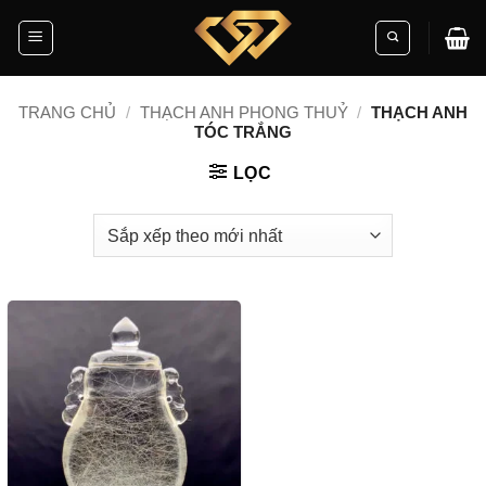
Skip
to
content
TRANG CHỦ
/
THẠCH ANH PHONG THUỶ
/
THẠCH ANH
TÓC TRẮNG
LỌC