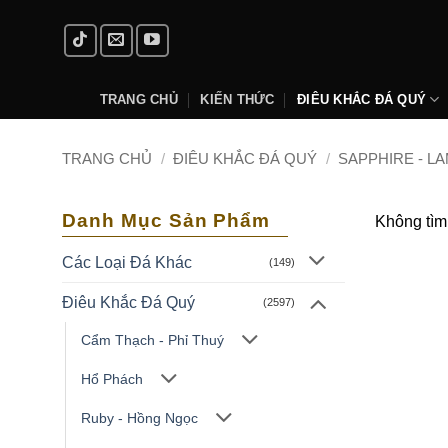
Skip
to
content
TRANG CHỦ
KIẾN THỨC
ĐIÊU KHẮC ĐÁ QUÝ
TRANG CHỦ
/
ĐIÊU KHẮC ĐÁ QUÝ
/
SAPPHIRE - L
Danh Mục Sản Phẩm
Không tìm
Các Loại Đá Khác
(149)
Điêu Khắc Đá Quý
(2597)
Cẩm Thạch - Phỉ Thuý
Hổ Phách
Ruby - Hồng Ngọc