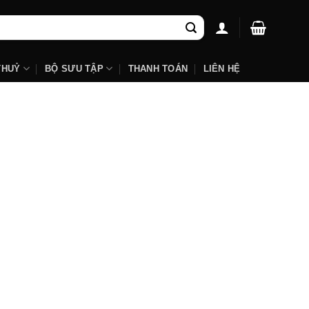
THUỶ
BỘ SƯU TẬP
THANH TOÁN
LIÊN HỆ