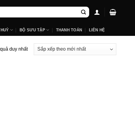
THUỶ
BỘ SƯU TẬP
THANH TOÁN
LIÊN HỆ
t quả duy nhất