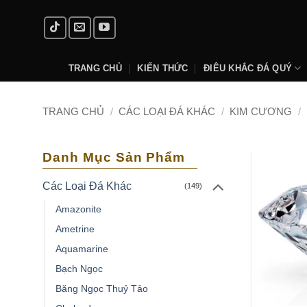
Skip
to
content
TRANG CHỦ
KIẾN THỨC
ĐIÊU KHẮC ĐÁ QUÝ
TRANG CHỦ
/
CÁC LOẠI ĐÁ KHÁC
/
KIM CƯƠNG
/
Danh Mục Sản Phẩm
Các Loại Đá Khác
(149)
Amazonite
Ametrine
Aquamarine
Bạch Ngọc
Băng Ngọc Thuỷ Tảo