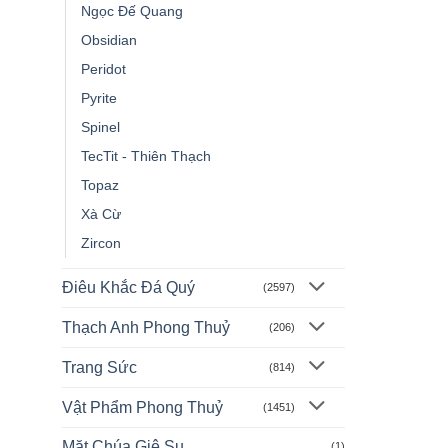
Ngọc Đế Quang
Obsidian
Peridot
Pyrite
Spinel
TecTit - Thiên Thạch
Topaz
Xà Cừ
Zircon
Điêu Khắc Đá Quý
(2597)
Thạch Anh Phong Thuỷ
(206)
Trang Sức
(814)
Vật Phẩm Phong Thuỷ
(1451)
Mặt Chúa Giê Su
(1)