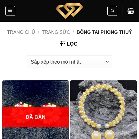
Skip
to
content
TRANG CHỦ
/
TRANG SỨC
/
BÔNG TAI PHONG THUỶ
LỌC
ĐÃ BÁN