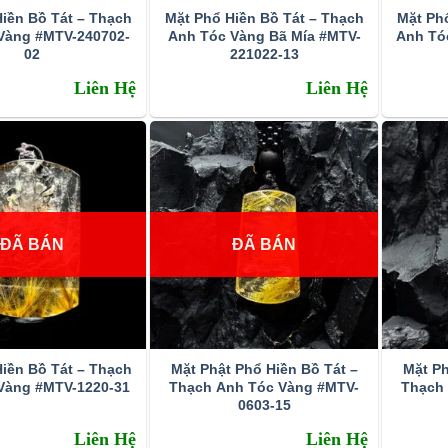
iền Bồ Tát – Thạch
Mặt Phổ Hiền Bồ Tát – Thạch
Mặt Ph
Vàng #MTV-240702-
Anh Tóc Vàng Bã Mía #MTV-
Anh Tó
02
221022-13
Liên Hệ
Liên Hệ
ĐÃ BÁN
ĐÃ BÁN
iền Bồ Tát – Thạch
Mặt Phật Phổ Hiền Bồ Tát –
Mặt Ph
Vàng #MTV-1220-31
Thạch Anh Tóc Vàng #MTV-
Thạch
0603-15
Liên Hệ
Liên Hệ