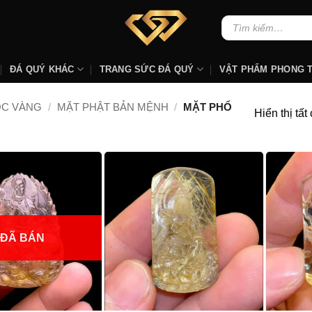
Tìm
kiếm:
ĐÁ QUÝ KHÁC
TRANG SỨC ĐÁ QUÝ
VẬT PHẨM PHONG 
ÓC VÀNG
/
MẶT PHẬT BẢN MỆNH
/
MẶT PHỔ
Hiển thị tất
ĐÃ BÁN