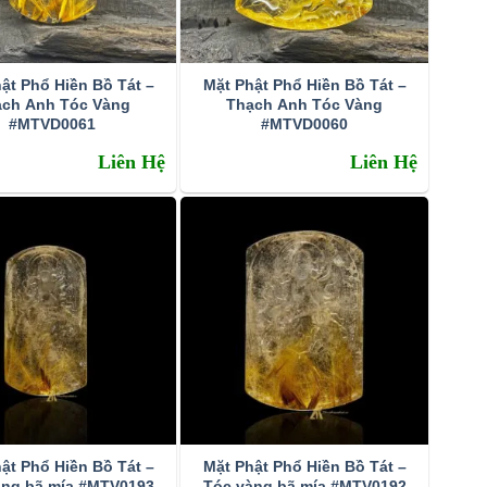
ật Phổ Hiền Bồ Tát –
Mặt Phật Phổ Hiền Bồ Tát –
ạch Anh Tóc Vàng
Thạch Anh Tóc Vàng
#MTVD0061
#MTVD0060
Liên Hệ
Liên Hệ
ật Phổ Hiền Bồ Tát –
Mặt Phật Phổ Hiền Bồ Tát –
àng bã mía #MTV0193
Tóc vàng bã mía #MTV0192