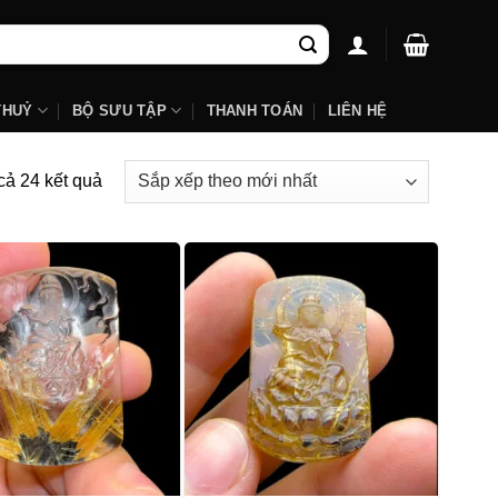
THUỶ
BỘ SƯU TẬP
THANH TOÁN
LIÊN HỆ
Đã
 cả 24 kết quả
sắp
xếp
theo
mới
nhất