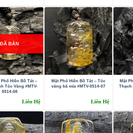
ĐÃ BÁN
 Phổ Hiền Bồ Tát –
Mặt Phổ Hiền Bồ Tát – Tóc
Mặt Ph
nh Tóc Vàng #MTV-
vàng bã mía #MTV-0514-07
Thạch
0514-08
Liên Hệ
Liên Hệ