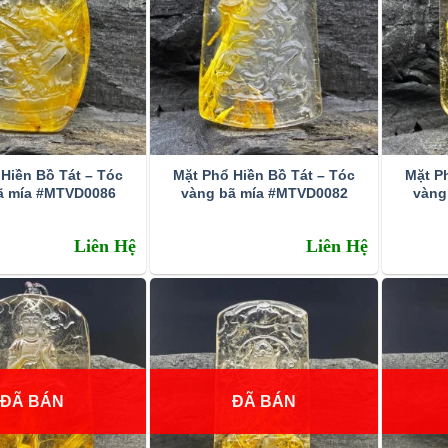
Hiền Bồ Tát – Tóc
Mặt Phổ Hiền Bồ Tát – Tóc
Mặt P
ã mía #MTVD0086
vàng bã mía #MTVD0082
vàng
Liên Hệ
Liên Hệ
ĐÃ BÁN
ĐÃ BÁN