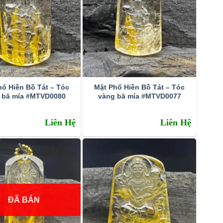
hổ Hiền Bồ Tát – Tóc
Mặt Phổ Hiền Bồ Tát – Tóc
 bã mía #MTVD0080
vàng bã mía #MTVD0077
Liên Hệ
Liên Hệ
ĐÃ BÁN