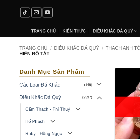
Skip
to
content
TRANG CHỦ
KIẾN THỨC
ĐIÊU KHẮC ĐÁ QUÝ
TRANG CHỦ
/
ĐIÊU KHẮC ĐÁ QUÝ
/
THẠCH ANH T
HIỀN BỒ TÁT
Danh Mục Sản Phẩm
Các Loại Đá Khác
(149)
Điêu Khắc Đá Quý
(2597)
Cẩm Thạch - Phỉ Thuý
Hổ Phách
Ruby - Hồng Ngọc