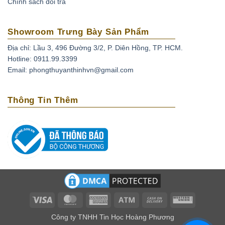
Chính sách đổi trả
Showroom Trưng Bày Sản Phẩm
Địa chỉ: Lầu 3, 496 Đường 3/2, P. Diên Hồng, TP. HCM.
Hotline: 0911.99.3399
Email: phongthuyanthinhvn@gmail.com
Thông Tin Thêm
Visa
MasterCard
American
Atm
Cash
Western
Express
On
Union
Công ty TNHH Tin Học Hoàng Phương
Delivery