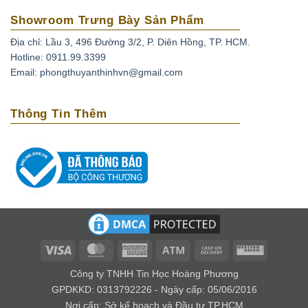
Showroom Trưng Bày Sản Phẩm
Địa chỉ: Lầu 3, 496 Đường 3/2, P. Diên Hồng, TP. HCM.
Hotline: 0911.99.3399
Email: phongthuyanthinhvn@gmail.com
Thông Tin Thêm
Visa
MasterCard
American
Atm
Cash
Western
Express
On
Union
Công ty TNHH Tin Học Hoàng Phương
Delivery
GPDKKD: 0313792226 - Ngày cấp: 05/06/2016
Nơi cấp: Sở kế hoạch và Đầu tư TP.HCM