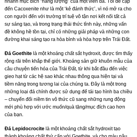
nhanh mục đích “năng lượng” của một viên đá. Tôi đề cập
đến Cacoxenite như là một ‘kẻ đánh thức’, vì nó mở ra cho
con người đến với trường trí tuệ vô tận nơi kết nối tất cả
sự sáng tạo, và trong trạng thái thức tỉnh này, những vấn
đề không hề tồn tại, chỉ có những giải pháp và những con
đường khai sáng tạo ra hòa bình và hòa hợp trên Trái Đất.
Đá Goethite
là một khoáng chất sắt hydroxit, được tìm thấy
rộng rãi trên khắp thế giới. Khoáng sản giữ khuôn mẫu của
câu chuyện tiến hóa của Trái Đất, từ khi bắt đầu đến việc
gieo hạt từ các hệ sao khác nhau thông qua hiện tại và
tiềm năng trong tương lai của chúng ta. Đây là một trong
những loại đá chính được sử dụng để tái tạo hình ba chiều
– chuyển đổi niềm tin vô thức cũ sang những rung động
mới phù hợp với ước muốn/quà tặng/mục đích cao hơn
của bạn.
Đá Lepidocrocite
là một khoáng chất sắt hydroxit tạo
thành khoáng chất thứ cấp với Goethite, và cho màu nâu