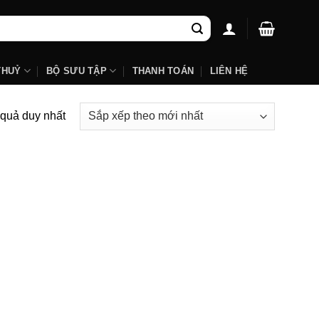
THUỶ
BỘ SƯU TẬP
THANH TOÁN
LIÊN HỆ
t quả duy nhất