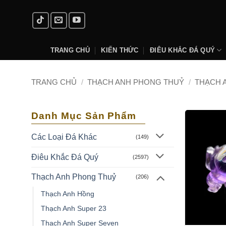
Skip
to
content
TRANG CHỦ
KIẾN THỨC
ĐIÊU KHẮC ĐÁ QUÝ
TRANG CHỦ
/
THẠCH ANH PHONG THUỶ
/
THẠCH 
Danh Mục Sản Phẩm
Các Loại Đá Khác
(149)
Điêu Khắc Đá Quý
(2597)
Thạch Anh Phong Thuỷ
(206)
Thạch Anh Hồng
Thạch Anh Super 23
Thạch Anh Super Seven