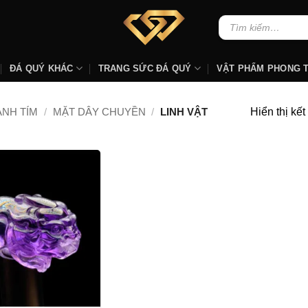
Tìm
kiếm:
ĐÁ QUÝ KHÁC
TRANG SỨC ĐÁ QUÝ
VẬT PHẨM PHONG 
Hiển thị kế
ANH TÍM
/
MẶT DÂY CHUYỀN
/
LINH VẬT