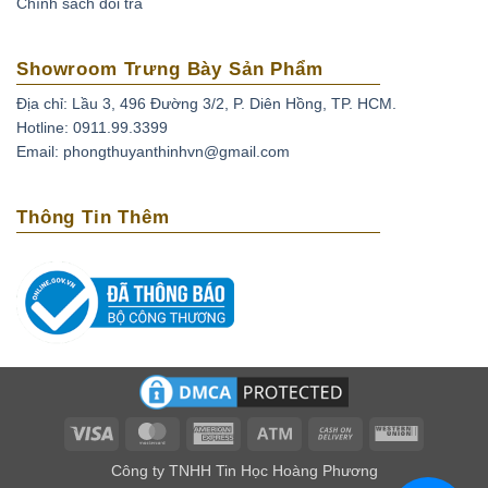
Chính sách đổi trả
Showroom Trưng Bày Sản Phẩm
Địa chỉ: Lầu 3, 496 Đường 3/2, P. Diên Hồng, TP. HCM.
Hotline: 0911.99.3399
Email: phongthuyanthinhvn@gmail.com
Thông Tin Thêm
Visa
MasterCard
American
Atm
Cash
Western
Express
On
Union
Công ty TNHH Tin Học Hoàng Phương
Delivery