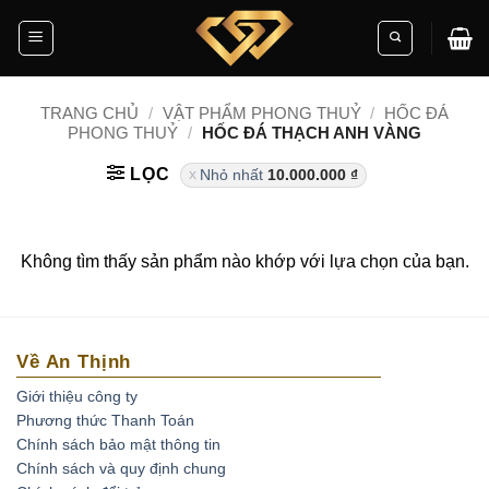
Skip
to
content
TRANG CHỦ
/
VẬT PHẨM PHONG THUỶ
/
HỐC ĐÁ
PHONG THUỶ
/
HỐC ĐÁ THẠCH ANH VÀNG
LỌC
Nhỏ nhất
10.000.000
₫
Không tìm thấy sản phẩm nào khớp với lựa chọn của bạn.
Về An Thịnh
Giới thiệu công ty
Phương thức Thanh Toán
Chính sách bảo mật thông tin
Chính sách và quy định chung