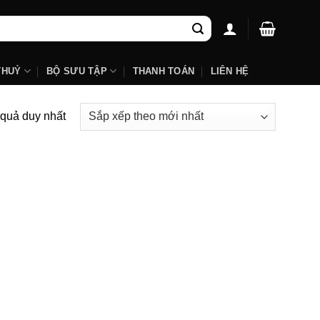
THUỶ
BỘ SƯU TẬP
THANH TOÁN
LIÊN HỆ
t quả duy nhất