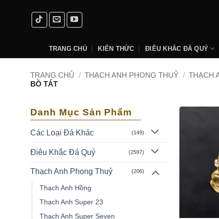
Skip
to
content
TRANG CHỦ
KIẾN THỨC
ĐIÊU KHẮC ĐÁ QUÝ
TRANG CHỦ
/
THẠCH ANH PHONG THUỶ
/
THẠCH 
BỒ TÁT
Danh Mục Sản Phẩm
Các Loại Đá Khác
(149)
Điêu Khắc Đá Quý
(2597)
Thạch Anh Phong Thuỷ
(206)
Thạch Anh Hồng
Thạch Anh Super 23
Thạch Anh Super Seven