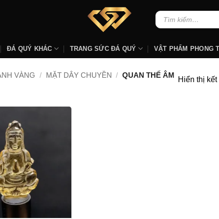
Tìm
kiếm:
ĐÁ QUÝ KHÁC
TRANG SỨC ĐÁ QUÝ
VẬT PHẨM PHONG 
ANH VÀNG
/
MẶT DÂY CHUYỀN
/
QUAN THẾ ÂM
Hiển thị kế