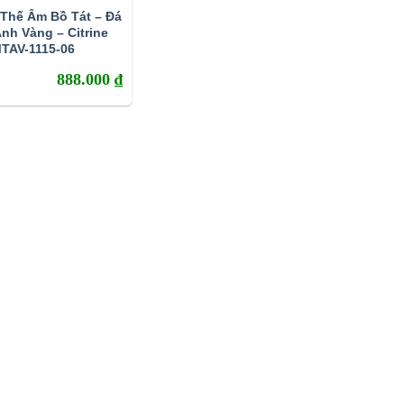
Thế Âm Bồ Tát – Đá
àng – Citrine
TAV-1115-06
888.000
₫