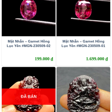
Mặt Nhẫn – Garnet Hồng
Mặt Nhẫn – Garnet Hồng
Lục Yên #MGN-230509-02
Lục Yên #MGN-230509-01
199.000
₫
1.699.000
₫
ĐÃ BÁN