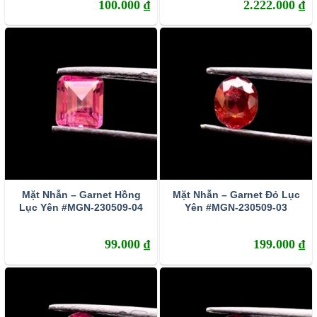
100.000
₫
2.222.000
₫
Mặt Nhẫn – Garnet Hồng
Mặt Nhẫn – Garnet Đỏ Lục
Lục Yên #MGN-230509-04
Yên #MGN-230509-03
99.000
₫
199.000
₫