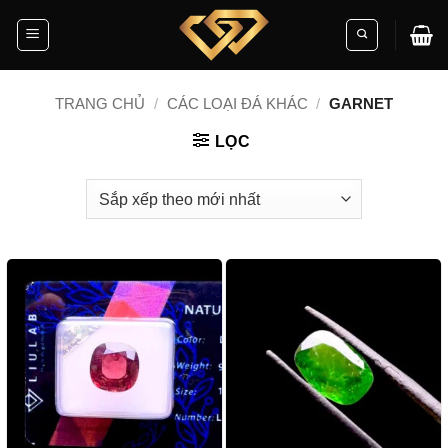
Skip
to
content
TRANG CHỦ
/
CÁC LOẠI ĐÁ KHÁC
/
GARNET
LỌC