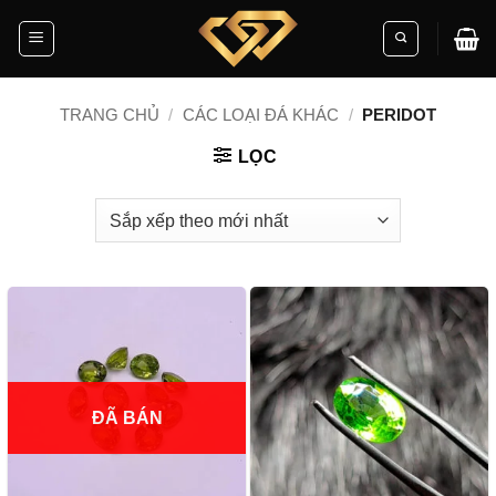
Skip
to
content
TRANG CHỦ
/
CÁC LOẠI ĐÁ KHÁC
/
PERIDOT
LỌC
ĐÃ BÁN