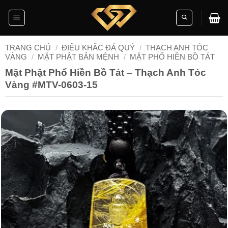
Skip
to
content
TRANG CHỦ
/
ĐIÊU KHẮC ĐÁ QUÝ
/
THẠCH ANH TÓC
VÀNG
/
MẶT PHẬT BẢN MỆNH
/
MẶT PHỔ HIỀN BỒ TÁT
Mặt Phật Phổ Hiền Bồ Tát – Thạch Anh Tóc
Vàng #MTV-0603-15