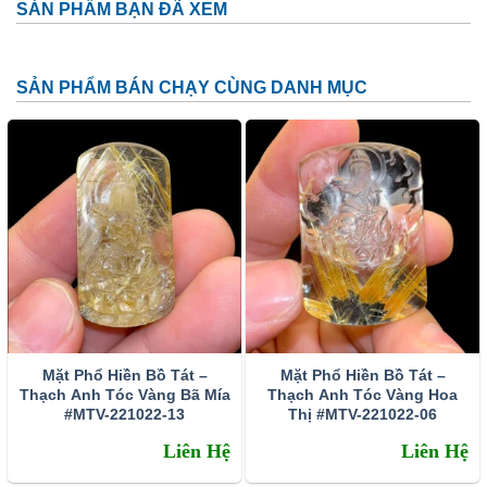
SẢN PHẨM BẠN ĐÃ XEM
Phổ Hiền Bồ Tát là biểu tượng có sức mạnh trí tuệ, sự
kiên trì, bền bỉ để vượt qua mọi thử thách. Những người
đang chuẩn bị thi cử, khởi nghiệp cầu nguyện trước
SẢN PHẨM BÁN CHẠY CÙNG DANH MỤC
Phổ Hiền Bồ Tát sẽ nhận được sự che chở của ngài.
Phổ Hiền Bồ Tát là một trong Ngũ Thiền Bồ Tát của
Phật Giáo. Ngài thường xuất hiện bên cạnh hai vị bồ tát
là Thích Ca và Văn Thù Sư Lợi.
Hình tượng của Phổ Hiền Bồ Tát được mô tả lại: Ngài
cưỡi trên lưng voi thể hiện sức mạnh vượt qua mọi thử
thách; một tay mang nhành hoa sen biểu tượng cho sự
tinh khiết; một tay ngài mang ngọc như ý biểu tượng
cho vạn sự như ý, mãn nguyện.
Mặt Phổ Hiền Bồ Tát –
Mặt Phổ Hiền Bồ Tát –
Thạch Anh Tóc Vàng Bã Mía
Thạch Anh Tóc Vàng Hoa
#MTV-221022-13
Thị #MTV-221022-06
Liên Hệ
Liên Hệ