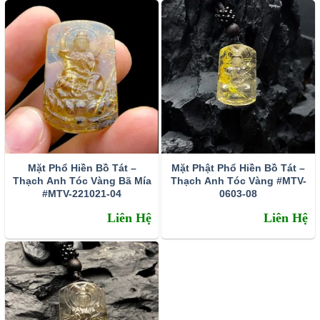
Phổ Hiền Bồ Tát
Mặt Phổ Hiền Bồ Tát –
Mặt Phật Phổ Hiền Bồ Tát –
Ý NGHĨA khi sử dụng phật bản mệnh Phổ Hiền Bồ Tát
Thạch Anh Tóc Vàng Bã Mía
Thạch Anh Tóc Vàng #MTV-
#MTV-221021-04
0603-08
Phật độ mệnh không phân biệt giàu nghèo, giới tính
Liên Hệ
Liên Hệ
♀♂, tuổi tác.
Bố mẹ nên đeo Phật Độ Mệnh cho con cái được sức
khỏe, bình an.
Vợ chồng cùng đeo để gia đình hạnh phúc, sự nghiệp
thành công.