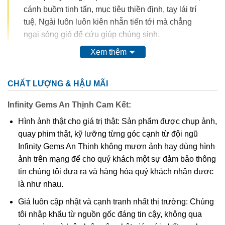
cánh buồm tinh tấn, mục tiêu thiền định, tay lái trí
tuệ, Ngài luôn luôn kiên nhẫn tiến tới mà chẳng
ngại sóng gió để cứu giúp chúng sinh.
Xem thêm
Tùy khí của Ngài chính là viên bảo châu mà Ngài
thường cầm nơi tay trái hoặc tay phải cầm hoa sen,
trên đóa hoa là viên bảo châu. Trong hệ thống Ngũ
CHẤT LƯỢNG & HẬU MÃI
Phật, Phổ Hiền nằm trong nhóm của Phật Đại Nhật.
Infinity Gems An Thịnh Cam Kết:
Biểu tượng của Bồ tát Phổ Hiền là ngọc như ý, hoa
sen, có khi là trang sách ghi thần chú của Bồ tát.
Hình ảnh thật cho giá trị thật: Sản phẩm được chụp ảnh,
quay phim thật, kỹ lưỡng từng góc cạnh từ đội ngũ
Phổ Hiền Bồ tát thường xuất hiện trong bộ ba cùng
Infinity Gems An Thịnh không mượn ảnh hay dùng hình
với Phật Thích Ca và Văn Thù Sư Lợi gọi là Thích
ảnh trên mạng để cho quý khách một sự đảm bảo thông
Ca Tam Tôn. Ngài đứng bên phải, còn Văn Thù
tin chúng tôi đưa ra và hàng hóa quý khách nhận được
đứng bên trái và có khi các Ngài được vây quanh
là như nhau.
bởi mười sáu vị hộ pháp bảo vệ cho kinh Bát Nhã.
Giá luôn cập nhật và cạnh tranh nhất thị trường: Chúng
Ngài thường xuất hiện như một vị Bồ tát với vương
tôi nhập khẩu từ nguồn gốc đáng tin cậy, không qua
miện và y trang đầy ắp châu báu như một ông