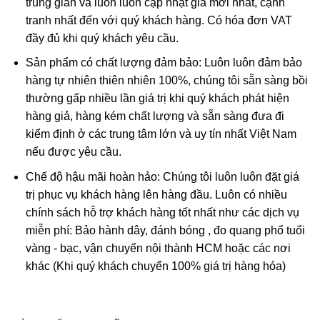
trung gian và luôn luôn cập nhật giá mới nhất, cạnh
hoàng và nhiều tranh ảnh tượng.
tranh nhất đến với quý khách hàng. Có hóa đơn VAT
đầy đủ khi quý khách yêu cầu.
Trích dẫn từ:
phatgiao.org.vn
Sản phẩm có chất lượng đảm bảo: Luôn luôn đảm bảo
Mặt Phật Phổ Hiền Bồ Tát là vị phật hộ mệnh những
hàng tự nhiên thiên nhiên 100%, chúng tôi sẵn sàng bồi
người tuổi Thìn, Tỵ.
thường gấp nhiều lần giá trị khi quý khách phát hiện
Người sinh năm Thìn, Tỵ sẽ nhận được sự phù hộ, độ trì
hàng giả, hàng kém chất lượng và sẵn sàng đưa đi
của Phật Phổ Hiền Bồ tát – vị thần tượng trưng cho lễ
kiểm định ở các trung tâm lớn và uy tín nhất Việt Nam
nghi, sự đức độ và tự nguyện. Ngài sẽ giúp bạn thực hiện
nếu được yêu cầu.
được những nguyện vọng lớn lao nhất của mình, thoát
Chế độ hậu mãi hoàn hảo: Chúng tôi luôn luôn đặt giá
khỏi cạm bẫy của những kẻ tiểu nhân, gia tăng thêm uy
trị phục vụ khách hàng lên hàng đầu. Luôn có nhiều
quyền lãnh đạo, vượt lên mọi trở ngại để có cuộc sống
chính sách hỗ trợ khách hàng tốt nhất như các dịch vụ
hạnh phúc, mỹ mãn. Giúp bảo vệ, hộ mệnh, đem lại bình
miễn phí: Bảo hành dây, đánh bóng , đo quang phổ tuổi
an, sức khoẻ, may mắn và thành công cho BẠN.
vàng - bạc, vận chuyển nội thành HCM hoặc các nơi
khác (Khi quý khách chuyển 100% giá trị hàng hóa)
Phổ Hiền Bồ Tát là một trong Ngũ Thiền Bồ Tát của
Phật Giáo. Ngài thường xuất hiện bên cạnh hai vị bồ tát
là Thích Ca và Văn Thù Sư Lợi.