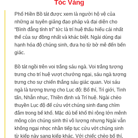
Tóc Vàng
Phổ Hiền Bồ tát được xem là người hộ vệ của
những ai tuyên giảng đạo pháp và đại diện cho
“Bình đẳng tính trí” tức là trí huệ thấu hiểu cái nhất
thể của sự đồng nhất và khác biệt. Ngài dùng đại
hạnh hóa độ chúng sinh, đưa họ từ bờ mê đến bến
giác.
Bồ tát ngồi trên voi trắng sáu ngà. Voi trắng tượng
trưng cho trí huệ vượt chướng ngại, sáu ngà tượng
trưng cho sự chiến thắng sáu giác quan. Voi sáu
ngà là tượng trưng cho Lục độ: Bố thí, Trì giới, Tinh
tấn, Nhẫn nhục, Thiền định và Trí huệ. Ngài chèo
thuyền Lục độ để cứu vớt chúng sinh đang chìm
đắm trong bể khổ. Mặc dù bể khổ thì rộng lớn mênh
mông còn chúng sinh thì vô lượng nhưng Ngài vẫn
không ngại nhọc nhằn tiếp tục cứu vớt chúng sinh
từ kiếp này sang kiếp khác. Với chiếc chèo bố thí,