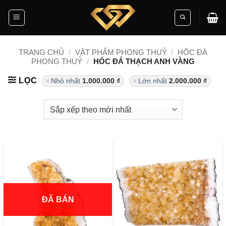
Skip
to
content
TRANG CHỦ
/
VẬT PHẨM PHONG THUỶ
/
HỐC ĐÁ
PHONG THUỶ
/
HỐC ĐÁ THẠCH ANH VÀNG
LỌC
Nhỏ nhất
1.000.000
₫
Lớn nhất
2.000.000
₫
ĐÃ BÁN