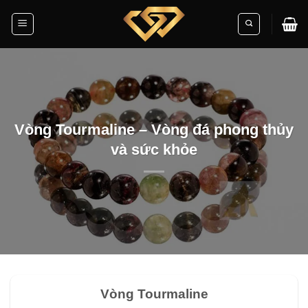
Skip
to
content
Vòng Tourmaline – Vòng đá phong thủy
và sức khỏe
Vòng Tourmaline