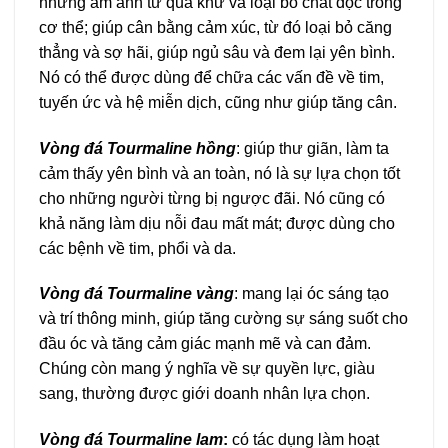
những ám ảnh từ quá khứ và loại bỏ chất độc trong
cơ thể; giúp cân bằng cảm xúc, từ đó loại bỏ căng
thẳng và sợ hãi, giúp ngủ sâu và đem lại yên bình.
Nó có thể được dùng để chữa các vấn đề về tim,
tuyến ức và hệ miễn dịch, cũng như giúp tăng cân.
Vòng đá Tourmaline hồng
: giúp thư giãn, làm ta
cảm thấy yên bình và an toàn, nó là sự lựa chọn tốt
cho những người từng bị ngược đãi. Nó cũng có
khả năng làm dịu nỗi đau mất mát; được dùng cho
các bệnh về tim, phổi và da.
Vòng đá Tourmaline vàng
: mang lại óc sáng tạo
và trí thông minh, giúp tăng cường sự sáng suốt cho
đầu óc và tăng cảm giác mạnh mẽ và can đảm.
Chúng còn mang ý nghĩa về sự quyền lực, giàu
sang, thường được giới doanh nhân lựa chọn.
Vòng đá Tourmaline lam
:
có tác dụng làm hoạt