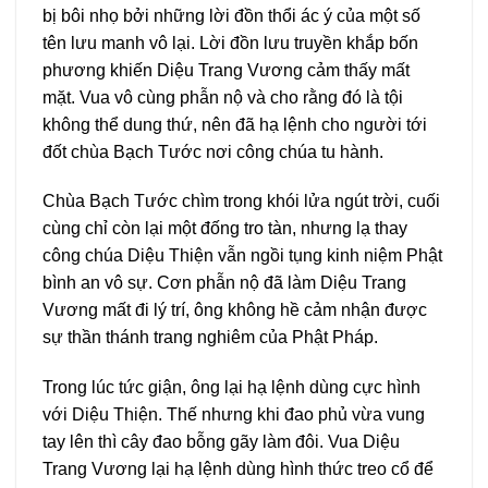
bị bôi nhọ bởi những lời đồn thổi ác ý của một số
tên lưu manh vô lại. Lời đồn lưu truyền khắp bốn
phương khiến Diệu Trang Vương cảm thấy mất
mặt. Vua vô cùng phẫn nộ và cho rằng đó là tội
không thể dung thứ, nên đã hạ lệnh cho người tới
đốt chùa Bạch Tước nơi công chúa tu hành.
Chùa Bạch Tước chìm trong khói lửa ngút trời, cuối
cùng chỉ còn lại một đống tro tàn, nhưng lạ thay
công chúa Diệu Thiện vẫn ngồi tụng kinh niệm Phật
bình an vô sự. Cơn phẫn nộ đã làm Diệu Trang
Vương mất đi lý trí, ông không hề cảm nhận được
sự thần thánh trang nghiêm của Phật Pháp.
Trong lúc tức giận, ông lại hạ lệnh dùng cực hình
với Diệu Thiện. Thế nhưng khi đao phủ vừa vung
tay lên thì cây đao bỗng gãy làm đôi. Vua Diệu
Trang Vương lại hạ lệnh dùng hình thức treo cổ để