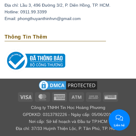
Địa chỉ: Lầu 3, 496 Đường 3/2, P. Diên Hồng, TP. HCM.
Hotline: 0911.99.3399
Email: phongthuyanthinhvn@gmail.com
Thông Tin Thêm
Visa
MasterCard
American
Atm
Cash
Western
Express
On
Union
Công ty TNHH Tin Học Hoàng Phương
Delivery
GPDKKD: 0313792226 - Ngày cấp: 05/06/2016
Nơi cấp: Sở kế hoạch và Đầu tư TP.HCM
Liên hệ
Địa chỉ: 37/33 Huỳnh Thiện Lộc, P. Tân Phú, TP. HCM.