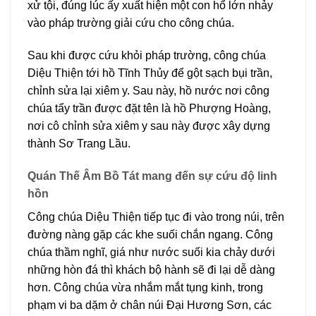
xử tội, đúng lúc ấy xuất hiện một con hổ lớn nhảy
vào pháp trường giải cứu cho công chúa.
Sau khi được cứu khỏi pháp trường, công chúa
Diệu Thiện tới hồ Tĩnh Thủy để gột sạch bụi trần,
chỉnh sửa lại xiêm y. Sau này, hồ nước nơi công
chúa tẩy trần được đặt tên là hồ Phượng Hoàng,
nơi cô chỉnh sửa xiêm y sau này được xây dựng
thành Sơ Trang Lầu.
Quán Thế Âm Bồ Tát mang đến sự cứu độ linh
hồn
Công chúa Diệu Thiện tiếp tục đi vào trong núi, trên
đường nàng gặp các khe suối chắn ngang. Công
chúa thầm nghĩ, giá như nước suối kia chảy dưới
những hòn đá thì khách bộ hành sẽ đi lại dễ dàng
hơn. Công chúa vừa nhắm mắt tụng kinh, trong
phạm vi ba dặm ở chân núi Đại Hương Sơn, các