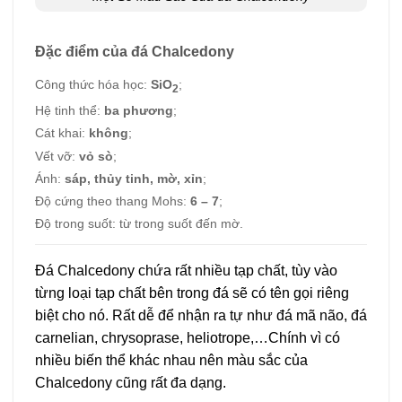
Đặc điểm của đá Chalcedony
Công thức hóa học:
SiO
;
2
Hệ tinh thể:
ba phương
;
Cát khai:
không
;
Vết vỡ:
vỏ sò
;
Ánh:
sáp, thủy tinh, mờ, xỉn
;
Độ cứng theo thang Mohs:
6 – 7
;
Độ trong suốt: từ trong suốt đến mờ.
Đá Chalcedony chứa rất nhiều tạp chất, tùy vào
từng loại tạp chất bên trong đá sẽ có tên gọi riêng
biệt cho nó. Rất dễ để nhận ra tự như đá mã não, đá
carnelian, chrysoprase, heliotrope,…Chính vì có
nhiều biến thể khác nhau nên màu sắc của
Chalcedony cũng rất đa dạng.