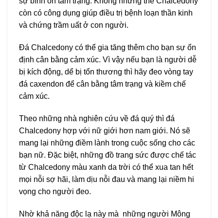
sự bình ổn tâm trạng. Không những thế Chalcedony
còn có công dụng giúp điều trị bệnh loạn thần kinh
và chứng trầm uất ở con người.
Đá Chalcedony có thể gia tăng thêm cho bạn sự ổn
định cân bằng cảm xúc. Vì vậy nếu bạn là người dễ
bị kích động, dể bị tổn thương thì hãy đeo vòng tay
đá caxendon để cân bằng tâm trạng và kiềm chế
cảm xúc.
Theo những nhà nghiên cứu về đá quý thì đá
Chalcedony hợp với nữ giới hơn nam giới. Nó sẽ
mang lại những điềm lành trong cuộc sống cho các
bạn nữ. Đặc biệt, những đồ trang sức được chế tác
từ Chalcedony màu xanh da trời có thể xua tan hết
mọi nỗi sợ hãi, làm dịu nỗi đau và mang lại niềm hi
vọng cho người đeo.
Nhờ khả năng độc lạ này mà những người Mông