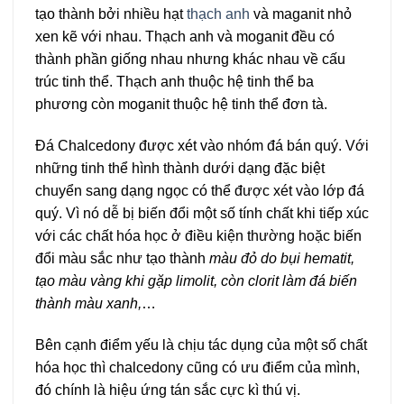
tạo thành bởi nhiều hạt
thạch anh
và maganit nhỏ
xen kẽ với nhau. Thạch anh và moganit đều có
thành phần giống nhau nhưng khác nhau về cấu
trúc tinh thể. Thạch anh thuộc hệ tinh thể ba
phương còn moganit thuộc hệ tinh thể đơn tà.
Đá Chalcedony được xét vào nhóm đá bán quý. Với
những tinh thể hình thành dưới dạng đặc biệt
chuyển sang dạng ngọc có thể được xét vào lớp đá
quý. Vì nó dễ bị biến đổi một số tính chất khi tiếp xúc
với các chất hóa học ở điều kiện thường hoặc biến
đổi màu sắc như tạo thành
màu đỏ do bụi hematit,
tạo màu vàng khi gặp limolit, còn clorit làm đá biến
thành màu xanh,
…
Bên cạnh điểm yếu là chịu tác dụng của một số chất
hóa học thì chalcedony cũng có ưu điểm của mình,
đó chính là hiệu ứng tán sắc cực kì thú vị.