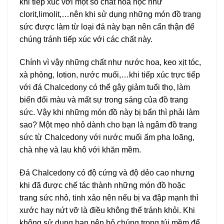
khi tiếp xúc với một số chất hóa học như
clorit,limolit,…nên khi sử dụng những món đồ trang
sức được làm từ loại đá này bạn nên cẩn thận để
chúng tránh tiếp xúc với các chất này.
Chính vì vậy những chất như nước hoa, keo xịt tóc,
xà phòng, lotion, nước muối,…khi tiếp xúc trực tiếp
với đá Chalcedony có thể gây giảm tuổi thọ, làm
biến đổi màu và mất sự trong sáng của đồ trang
sức. Vậy khi những món đồ này bị bẩn thì phải làm
sao? Một mẹo nhỏ dành cho bạn là ngâm đồ trang
sức từ Chalcedony với nước muối ấm pha loãng,
chà nhẹ và lau khô với khăn mềm.
Đá Chalcedony có độ cứng và độ dẻo cao nhưng
khi đã được chế tác thành những món đồ hoặc
trang sức nhỏ, tinh xảo nên nếu bị va đập mạnh thì
xước hay nứt vỡ là điều không thể tránh khỏi. Khi
không sử dụng bạn nên bỏ chúng trong túi mềm để