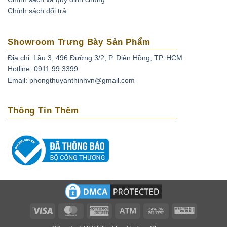
Chính sách đổi trả
Showroom Trưng Bày Sản Phẩm
Địa chỉ: Lầu 3, 496 Đường 3/2, P. Diên Hồng, TP. HCM.
Hotline: 0911.99.3399
Email: phongthuyanthinhvn@gmail.com
Thông Tin Thêm
Visa
MasterCard
American
Atm
Cash
Western
Express
On
Union