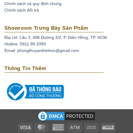
Chính sách và quy định chung
Có những miếng Cẩm thạch quan trọng về mặt văn hoá và
Chính sách đổi trả
nghệ thuật đã đạt đến mức giá cao ở nhiều nơi trên thế
giới. Một chiếc vòng cổ màu xanh lá cây sống động, được
gọi là “vòng cổ may mắn gấp đôi” được bán tại Christie’s
Showroom Trưng Bày Sản Phẩm
vào năm 1997 với giá 9,3 triệu đô la tuyệt vời. Tên của nó
Địa chỉ: Lầu 3, 496 Đường 3/2, P. Diên Hồng, TP. HCM.
đề cập đến vận may của chủ sở hữu tăng gấp đôi với mỗi
Hotline: 0911.99.3399
lần cắt của tảng đá gốc.
Email: phongthuyanthinhvn@gmail.com
Thông Tin Thêm
Visa
MasterCard
American
Atm
Cash
Western