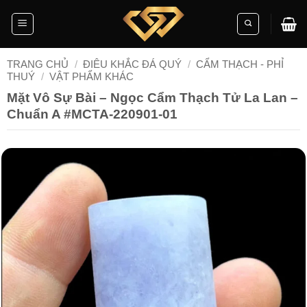
Skip
to
content
TRANG CHỦ
/
ĐIÊU KHẮC ĐÁ QUÝ
/
CẨM THẠCH - PHỈ
THUÝ
/
VẬT PHẨM KHÁC
Mặt Vô Sự Bài – Ngọc Cẩm Thạch Tử La Lan –
Chuẩn A #MCTA-220901-01