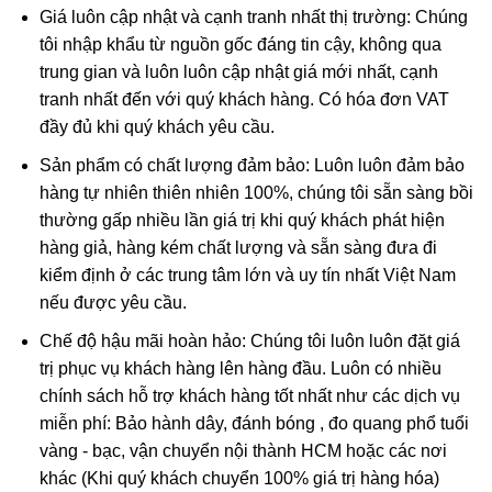
Giá luôn cập nhật và cạnh tranh nhất thị trường: Chúng
Ban Nha thấy những người bản xứ ở Trung Mỹ đang nắm
tôi nhập khẩu từ nguồn gốc đáng tin cậy, không qua
giữ những mảnh Cẩm thạch bên cạnh tin rằng nó có thể
trung gian và luôn luôn cập nhật giá mới nhất, cạnh
chữa bệnh. Người Trung Quốc coi ngọc là “yu”, có nghĩa là
tranh nhất đến với quý khách hàng. Có hóa đơn VAT
“thiên đường” hay “đế quốc”. Vì vậy, nó được coi là viên
đầy đủ khi quý khách yêu cầu.
ngọc quý trong văn hoá Trung Quốc. Ở Trung Quốc, Cẩm
thạch đã được tìm thấy trong các ngôi mộ của vua Shang.
Sản phẩm có chất lượng đảm bảo: Luôn luôn đảm bảo
hàng tự nhiên thiên nhiên 100%, chúng tôi sẵn sàng bồi
Cách xử lý tăng vẻ đẹp thường gặp:
thường gấp nhiều lần giá trị khi quý khách phát hiện
Ngày nay người ta thường xử lý đá cẩm thạch để tạo cho
hàng giả, hàng kém chất lượng và sẵn sàng đưa đi
chúng dáng vẻ đẹp hơn, bền hơn và dễ bán hơn. Dựa vào
kiểm định ở các trung tâm lớn và uy tín nhất Việt Nam
bản chất xử lý, thị trường chia cẩm thạch tự nhiên làm 3
nếu được yêu cầu.
loại:
Loại A- hoàn toàn tự nhiên, không xử lý; Loại B –
Chế độ hậu mãi hoàn hảo: Chúng tôi luôn luôn đặt giá
tẩy rửa tạp chất và xử lý phủ keo; Loại C – tẩm màu.
trị phục vụ khách hàng lên hàng đầu. Luôn có nhiều
chính sách hỗ trợ khách hàng tốt nhất như các dịch vụ
Sau khi tẩy rửa các tạp chất màu tối dính trên bề mặt,
miễn phí: Bảo hành dây, đánh bóng , đo quang phổ tuổi
người ta phủ keo (một loại nhựa tổng hợp không màu
vàng - bạc, vận chuyển nội thành HCM hoặc các nơi
hoặc có màu phớt lục nhạt) lên bề mặt và lấp vào trong các
khác (Khi quý khách chuyển 100% giá trị hàng hóa)
vi lỗ rỗng, khe nứt của cẩm thạch. Đây là phương pháp