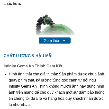
chắc hơn.
Xem thêm
CHẤT LƯỢNG & HẬU MÃI
Infinity Gems An Thịnh Cam Kết:
Hình ảnh thật cho giá trị thật: Sản phẩm được chụp ảnh,
Hiện Nay Trên Thị Trường Quốc Tế, Đá Cẩm Thạch (Jadeite)
được ưa Chuộng Và Có Giá Trị Cao
quay phim thật, kỹ lưỡng từng góc cạnh từ đội ngũ
Infinity Gems An Thịnh không mượn ảnh hay dùng hình
ảnh trên mạng để cho quý khách một sự đảm bảo thông
Tên Jade bắt nguồn từ tiếng Tây Ban Nha “piedra de
tin chúng tôi đưa ra và hàng hóa quý khách nhận được
ijada”, có nghĩa là “đá đau đớn ở bên cạnh”.
Nó được đặt
là như nhau.
tên theo cách này sau khi các nhà thám hiểm người Tây