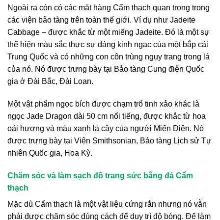
Ngoài ra còn có các mặt hàng Cẩm thạch quan trọng trong
các viện bảo tàng trên toàn thế giới. Ví dụ như Jadeite
Cabbage – được khắc từ một miếng Jadeite. Đó là một sự
thể hiện màu sắc thực sự đáng kinh ngạc của một bắp cải
Trung Quốc và có những con côn trùng ngụy trang trong lá
của nó. Nó được trưng bày tại Bảo tàng Cung điện Quốc
gia ở Đài Bắc, Đài Loan.
Một vật phẩm ngọc bích được chạm trổ tinh xảo khác là
ngọc Jade Dragon dài 50 cm nổi tiếng, được khắc từ hoa
oải hương và màu xanh lá cây của người Miến Điện. Nó
được trưng bày tại Viện Smithsonian, Bảo tàng Lịch sử Tự
nhiên Quốc gia, Hoa Kỳ.
Chăm sóc và làm sạch đồ trang sức bằng đá Cẩm
thạch
Mặc dù Cẩm thạch là một vật liệu cứng rắn nhưng nó vẫn
phải được chăm sóc đúng cách để duy trì độ bóng. Để làm