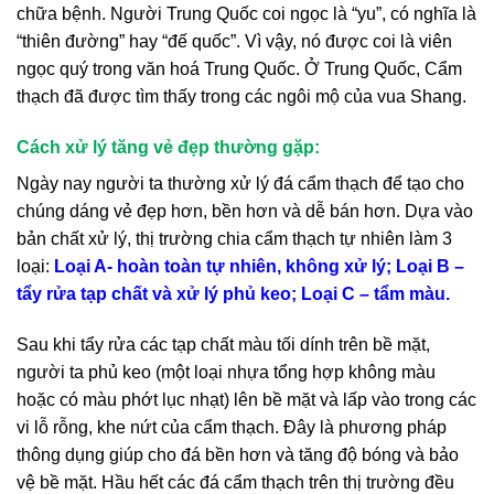
chữa bệnh. Người Trung Quốc coi ngọc là “yu”, có nghĩa là
“thiên đường” hay “đế quốc”. Vì vậy, nó được coi là viên
ngọc quý trong văn hoá Trung Quốc. Ở Trung Quốc, Cẩm
thạch đã được tìm thấy trong các ngôi mộ của vua Shang.
Cách xử lý tăng vẻ đẹp thường gặp:
Ngày nay người ta thường xử lý đá cẩm thạch để tạo cho
chúng dáng vẻ đẹp hơn, bền hơn và dễ bán hơn. Dựa vào
bản chất xử lý, thị trường chia cẩm thạch tự nhiên làm 3
loại:
Loại A- hoàn toàn tự nhiên, không xử lý; Loại B –
tẩy rửa tạp chất và xử lý phủ keo; Loại C – tẩm màu.
Sau khi tẩy rửa các tạp chất màu tối dính trên bề mặt,
người ta phủ keo (một loại nhựa tổng hợp không màu
hoặc có màu phớt lục nhạt) lên bề mặt và lấp vào trong các
vi lỗ rỗng, khe nứt của cẩm thạch. Đây là phương pháp
thông dụng giúp cho đá bền hơn và tăng độ bóng và bảo
vệ bề mặt. Hầu hết các đá cẩm thạch trên thị trường đều