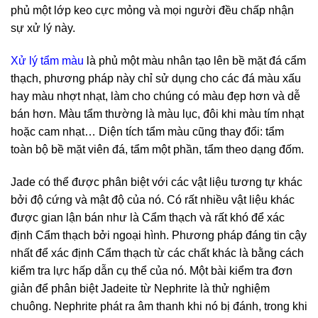
phủ một lớp keo cực mỏng và mọi người đều chấp nhận
sự xử lý này.
Xử lý tẩm màu
là phủ một màu nhân tạo lên bề mặt đá cẩm
thạch, phương pháp này chỉ sử dụng cho các đá màu xấu
hay màu nhợt nhạt, làm cho chúng có màu đẹp hơn và dễ
bán hơn. Màu tẩm thường là màu lục, đôi khi màu tím nhạt
hoặc cam nhạt… Diện tích tẩm màu cũng thay đổi: tẩm
toàn bộ bề mặt viên đá, tẩm một phần, tẩm theo dạng đốm.
Jade có thể được phân biệt với các vật liệu tương tự khác
bởi độ cứng và mật độ của nó. Có rất nhiều vật liệu khác
được gian lận bán như là Cẩm thạch và rất khó để xác
định Cẩm thạch bởi ngoại hình. Phương pháp đáng tin cậy
nhất để xác định Cẩm thạch từ các chất khác là bằng cách
kiểm tra lực hấp dẫn cụ thể của nó. Một bài kiểm tra đơn
giản để phân biệt Jadeite từ Nephrite là thử nghiệm
chuông. Nephrite phát ra âm thanh khi nó bị đánh, trong khi