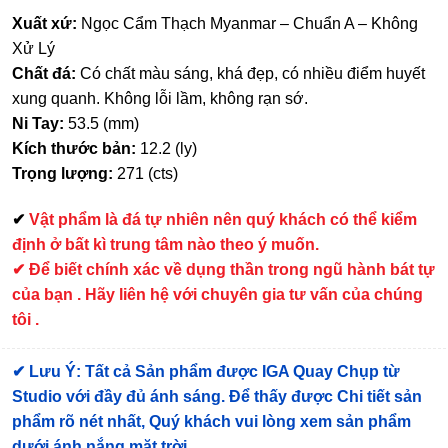
Xuất xứ:
Ngọc Cẩm Thạch Myanmar – Chuẩn A – Không
Xử Lý
Chất đá:
Có chất màu sáng, khá đẹp, có nhiều điểm huyết
xung quanh. Không lỗi lầm, không rạn sớ.
Ni Tay:
53.5 (mm)
Kích thước bản:
12.2 (ly)
Trọng lượng:
271 (cts)
✔
Vật phẩm là đá tự nhiên nên quý khách có thể kiểm
định ở bất kì trung tâm nào theo ý muốn.
✔ Để biết chính xác về dụng thần trong ngũ hành bát tự
của bạn . Hãy liên hệ với chuyên gia tư vấn của chúng
tôi .
✔
Lưu Ý: Tất cả Sản phẩm được IGA Quay Chụp từ
Studio với đầy đủ ánh sáng. Để thấy được Chi tiết sản
phẩm rõ nét nhất, Quý khách vui lòng xem sản phẩm
dưới ánh nắng mặt trời.