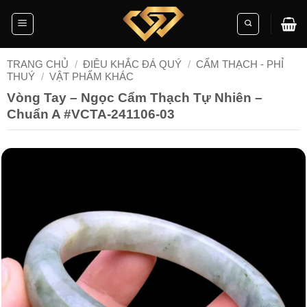
Skip
to
content
TRANG CHỦ
/
ĐIÊU KHẮC ĐÁ QUÝ
/
CẨM THẠCH - PHỈ
THUÝ
/
VẬT PHẨM KHÁC
Vòng Tay – Ngọc Cẩm Thạch Tự Nhiên –
Chuẩn A #VCTA-241106-03