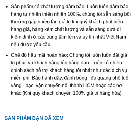
thạch đã được tìm thấy trong các ngôi mộ của vua Shang.
Sản phẩm có chất lượng đảm bảo: Luôn luôn đảm bảo
hàng tự nhiên thiên nhiên 100%, chúng tôi sẵn sàng bồi
Cách xử lý tăng vẻ đẹp thường gặp:
thường gấp nhiều lần giá trị khi quý khách phát hiện
Ngày nay người ta thường xử lý đá cẩm thạch để tạo cho
hàng giả, hàng kém chất lượng và sẵn sàng đưa đi
chúng dáng vẻ đẹp hơn, bền hơn và dễ bán hơn. Dựa vào
kiểm định ở các trung tâm lớn và uy tín nhất Việt Nam
bản chất xử lý, thị trường chia cẩm thạch tự nhiên làm 3
nếu được yêu cầu.
loại:
Loại A- hoàn toàn tự nhiên, không xử lý; Loại B –
Chế độ hậu mãi hoàn hảo: Chúng tôi luôn luôn đặt giá
tẩy rửa tạp chất và xử lý phủ keo; Loại C – tẩm màu.
trị phục vụ khách hàng lên hàng đầu. Luôn có nhiều
chính sách hỗ trợ khách hàng tốt nhất như các dịch vụ
Sau khi tẩy rửa các tạp chất màu tối dính trên bề mặt,
miễn phí: Bảo hành dây, đánh bóng , đo quang phổ tuổi
người ta phủ keo (một loại nhựa tổng hợp không màu
vàng - bạc, vận chuyển nội thành HCM hoặc các nơi
hoặc có màu phớt lục nhạt) lên bề mặt và lấp vào trong các
khác (Khi quý khách chuyển 100% giá trị hàng hóa)
vi lỗ rỗng, khe nứt của cẩm thạch. Đây là phương pháp
thông dụng giúp cho đá bền hơn và tăng độ bóng và bảo
vệ bề mặt. Hầu hết các đá cẩm thạch trên thị trường đều
phủ một lớp keo cực mỏng và mọi người đều chấp nhận
SẢN PHẨM BẠN ĐÃ XEM
sự xử lý này.