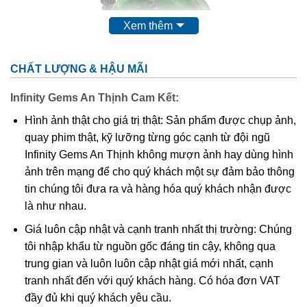
Xem thêm
CHẤT LƯỢNG & HẬU MÃI
Infinity Gems An Thịnh Cam Kết:
Hình ảnh thật cho giá trị thật: Sản phẩm được chụp ảnh,
Hiện Nay Trên Thị Trường Quốc Tế, Đá Cẩm Thạch (Jadeite)
được ưa Chuộng Và Có Giá Trị Cao
quay phim thật, kỹ lưỡng từng góc cạnh từ đội ngũ
Infinity Gems An Thịnh không mượn ảnh hay dùng hình
ảnh trên mạng để cho quý khách một sự đảm bảo thông
Tên Jade bắt nguồn từ tiếng Tây Ban Nha “piedra de
tin chúng tôi đưa ra và hàng hóa quý khách nhận được
ijada”, có nghĩa là “đá đau đớn ở bên cạnh”.
Nó được đặt
là như nhau.
tên theo cách này sau khi các nhà thám hiểm người Tây
Giá luôn cập nhật và cạnh tranh nhất thị trường: Chúng
Ban Nha thấy những người bản xứ ở Trung Mỹ đang nắm
tôi nhập khẩu từ nguồn gốc đáng tin cậy, không qua
giữ những mảnh Cẩm thạch bên cạnh tin rằng nó có thể
trung gian và luôn luôn cập nhật giá mới nhất, cạnh
chữa bệnh. Người Trung Quốc coi ngọc là “yu”, có nghĩa là
tranh nhất đến với quý khách hàng. Có hóa đơn VAT
“thiên đường” hay “đế quốc”. Vì vậy, nó được coi là viên
đầy đủ khi quý khách yêu cầu.
ngọc quý trong văn hoá Trung Quốc. Ở Trung Quốc, Cẩm