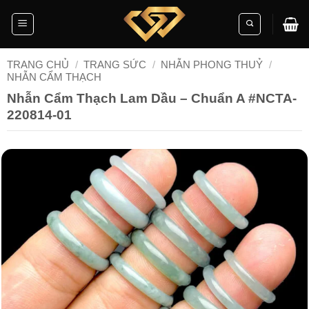
Skip
to
content
TRANG CHỦ
/
TRANG SỨC
/
NHẪN PHONG THUỶ
/
NHẪN CẨM THẠCH
Nhẫn Cẩm Thạch Lam Dầu – Chuẩn A #NCTA-
220814-01