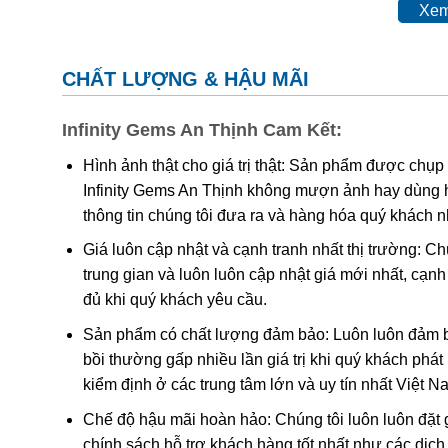
Xem
CHẤT LƯỢNG & HẬU MÃI
Infinity Gems An Thịnh Cam Kết:
Hình ảnh thật cho giá trị thật: Sản phẩm được chụp
Infinity Gems An Thịnh không mượn ảnh hay dùng 
Hiện Nay Trên Thị Trường Quốc Tế, Đá Cẩm T
thông tin chúng tôi đưa ra và hàng hóa quý khách 
Giá luôn cập nhật và cạnh tranh nhất thị trường: C
Tên Jade bắt nguồn từ tiếng Tây Ban Nha “piedra de ij
trung gian và luôn luôn cập nhật giá mới nhất, cạ
tên theo cách này sau khi các nhà thám hiểm người 
đủ khi quý khách yêu cầu.
nắm giữ những mảnh Cẩm thạch bên cạnh tin rằng nó c
Sản phẩm có chất lượng đảm bảo: Luôn luôn đảm bả
nghĩa là “thiên đường” hay “đế quốc”. Vì vậy, nó được
bồi thường gấp nhiều lần giá trị khi quý khách phá
Quốc, Cẩm thạch đã được tìm thấy trong các ngôi mộ
kiểm định ở các trung tâm lớn và uy tín nhất Việt 
Cách xử lý tăng vẻ đẹp thường gặp:
Chế độ hậu mãi hoàn hảo: Chúng tôi luôn luôn đặt 
chính sách hỗ trợ khách hàng tốt nhất như các dịch