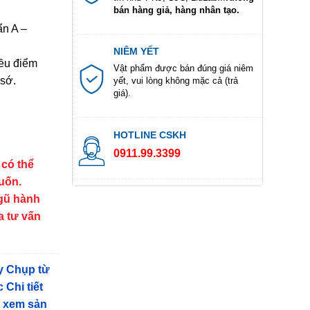
bán hàng giả, hàng nhân tạo.
n A –
NIÊM YẾT
iều điểm
Vật phẩm được bán đúng giá niêm
 sớ.
yết, vui lòng không mặc cả (trả
giá).
HOTLINE CSKH
0911.99.3399
 có thể
muốn.
ngũ hành
a tư vấn
y Chụp từ
 Chi tiết
g xem sản