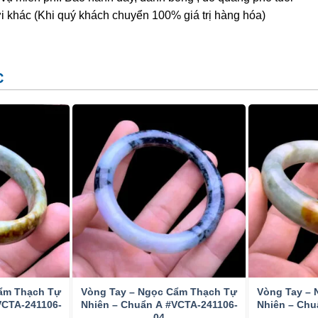
 cho chúng dáng vẻ đẹp hơn, bền hơn và dễ bán hơn. Dựa
i khác (Khi quý khách chuyển 100% giá trị hàng hóa)
làm 3 loại:
Loại A- hoàn toàn tự nhiên, không xử lý;
– tẩm màu.
, người ta phủ keo (một loại nhựa tổng hợp không màu hoặc
C
 vi lỗ rỗng, khe nứt của cẩm thạch. Đây là phương pháp
o vệ bề mặt. Hầu hết các đá cẩm thạch trên thị trường đều
n sự xử lý này.
 cẩm thạch, phương pháp này chỉ sử dụng cho các đá màu
n và dễ bán hơn. Màu tẩm thường là màu lục, đôi khi màu
đổi: tẩm toàn bộ bề mặt viên đá, tẩm một phần, tẩm theo
hác bởi độ cứng và mật độ của nó. Có rất nhiều vật liệu
 để xác định Cẩm thạch bởi ngoại hình. Phương pháp đáng
 bằng cách kiểm tra lực hấp dẫn cụ thể của nó. Một bài
ẩm Thạch Tự
Vòng Tay – Ngọc Cẩm Thạch Tự
Vòng Tay –
thử nghiệm chuông. Nephrite phát ra âm thanh khi nó bị
VCTA-241106-
Nhiên – Chuẩn A #VCTA-241106-
Nhiên – Chu
04