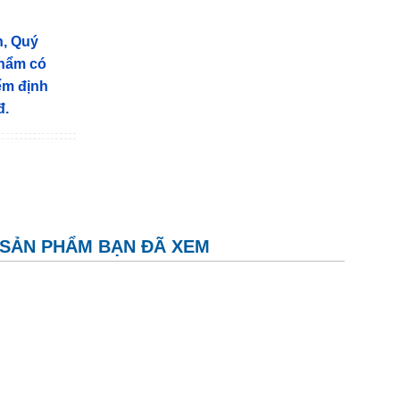
n, Quý
phẩm có
iểm định
đ.
SẢN PHẨM BẠN ĐÃ XEM