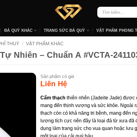
Tìm
kiếm:
ĐÁ QUÝ KHÁC
TRANG SỨC ĐÁ QUÝ
VẬT PHẨM PHONG 
PHỈ THUÝ
/
VẬT PHẨM KHÁC
Tự Nhiên – Chuẩn A #VCTA-24110
Sản phẩm có giá
Liên Hệ
Cẩm thạch
thiên nhên (Jadeite Jade) được 
mang đến thịnh vượng và sức khỏe. Ngoài r
thạch còn có khả năng trị bệnh, mang đến 
lượng tích cực nên đây là loại đá từ xưa đã
dụng làm trang sức cho vua quan hoặc lưu 
một loại của cải quý báu.