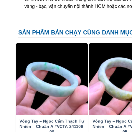
Ngày nay người ta thường xử lý đá cẩm thạch để tạo
vàng - bạc, vận chuyển nội thành HCM hoặc các nơ
vào bản chất xử lý, thị trường chia cẩm thạch tự nhiên 
Loại B – tẩy rửa tạp chất và xử lý phủ keo; Loại C 
Sau khi tẩy rửa các tạp chất màu tối dính trên bề mặt
SẢN PHẨM BÁN CHẠY CÙNG DANH MỤ
có màu phớt lục nhạt) lên bề mặt và lấp vào trong các
thông dụng giúp cho đá bền hơn và tăng độ bóng và bả
phủ một lớp keo cực mỏng và mọi người đều chấp nhậ
Xử lý tẩm màu
là phủ một màu nhân tạo lên bề mặt đá
xấu hay màu nhợt nhạt, làm cho chúng có màu đẹp hơ
tím nhạt hoặc cam nhạt… Diện tích tẩm màu cũng thay 
dạng đốm.
Jade có thể được phân biệt với các vật liệu tương tự k
khác được gian lận bán như là Cẩm thạch và rất khó
tin cậy nhất để xác định Cẩm thạch từ các chất khác là
Vòng Tay – Ngọc Cẩm Thạch Tự
Vòng Tay – Ngọc C
kiểm tra đơn giản để phân biệt Jadeite từ Nephrite là 
Nhiên – Chuẩn A #VCTA-241106-
Nhiên – Chuẩn A #
đánh, trong khi đó Jadeite thì không.
06
05