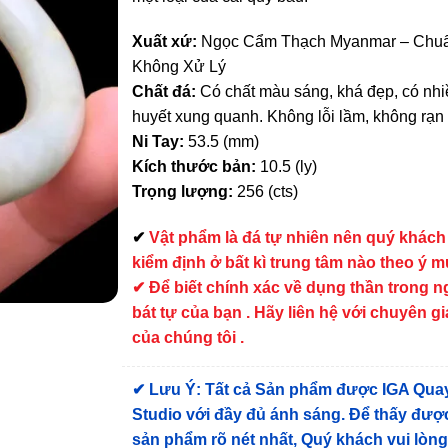
Xuất xứ:
Ngọc Cẩm Thạch Myanmar – Chuẩ
Không Xử Lý
Chất đá:
Có chất màu sáng, khá đẹp, có nh
huyết xung quanh. Không lỗi lầm, không rạn
Ni Tay:
53.5 (mm)
Kích thước bản:
10.5 (ly)
Trọng lượng:
256 (cts)
✔
Vật phẩm là đá tự nhiên nên quý khách
kiểm định ở bất kì trung tâm nào theo ý 
✔ Để biết chính xác về dụng thần trong 
bát tự của bạn . Hãy liên hệ với chuyên gi
của chúng tôi .
✔
Lưu Ý: Tất cả Sản phẩm được IGA Qua
Studio với đầy đủ ánh sáng. Để thấy được
sản phẩm rõ nét nhất, Quý khách vui lòn