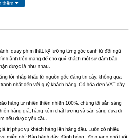
 thêm
 ảnh, quay phim thật, kỹ lưỡng từng góc cạnh từ đội ngũ
hình ảnh trên mạng để cho quý khách một sự đảm bảo
hạch (Jadeite) được ưa Chuộng Và Có Giá Trị Cao
nhận được là như nhau.
húng tôi nhập khẩu từ nguồn gốc đáng tin cậy, không qua
ada”, có nghĩa là “đá đau đớn ở bên cạnh”.
Nó được đặt
nh tranh nhất đến với quý khách hàng. Có hóa đơn VAT đầy
Tây Ban Nha thấy những người bản xứ ở Trung Mỹ đang
ó thể chữa bệnh. Người Trung Quốc coi ngọc là “yu”, có
o hàng tự nhiên thiên nhiên 100%, chúng tôi sẵn sàng
 coi là viên ngọc quý trong văn hoá Trung Quốc. Ở Trung
t hiện hàng giả, hàng kém chất lượng và sẵn sàng đưa đi
 của vua Shang.
Nam nếu được yêu cầu.
giá trị phục vụ khách hàng lên hàng đầu. Luôn có nhiều
 vụ miễn phí: Bảo hành dây, đánh bóng , đo quang phổ tuổi