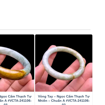
 Ngọc Cẩm Thạch Tự
Vòng Tay – Ngọc Cẩm Thạch Tự
ẩn A #VCTA-241106-
Nhiên – Chuẩn A #VCTA-241106-
03
02