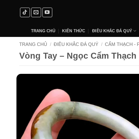
Skip
to
content
TRANG CHỦ
KIẾN THỨC
ĐIÊU KHẮC ĐÁ QUÝ
TRANG CHỦ
/
ĐIÊU KHẮC ĐÁ QUÝ
/
CẨM THẠCH - 
Vòng Tay – Ngọc Cẩm Thạch 