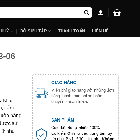
THUỶ
BỘ SƯU TẬP
THANH TOÁN
LIÊN HỆ
3-06
GIAO HÀNG
Miễn phí giao hàng với những đơn
hàng thanh toán online hoặc
cho là
chuyển khoản trước.
a, cẩm
nguồn năng
SẢN PHẨM
 được sử
Cam kết đá tự nhiên 100%.
giữ như
Có kiểm định từ các trung tâm uy
tín như PNJ, SJC, LiuLab...
Không