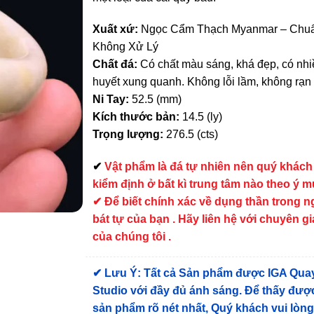
Xuất xứ:
Ngọc Cẩm Thạch Myanmar – Chuẩ
Không Xử Lý
Chất đá:
Có chất màu sáng, khá đẹp, có nh
huyết xung quanh. Không lỗi lầm, không rạn
Ni Tay:
52.5 (mm)
Kích thước bản:
14.5 (ly)
Trọng lượng:
276.5 (cts)
✔
Vật phẩm là đá tự nhiên nên quý khách
kiểm định ở bất kì trung tâm nào theo ý 
✔ Để biết chính xác về dụng thần trong 
bát tự của bạn . Hãy liên hệ với chuyên gi
của chúng tôi .
✔
Lưu Ý: Tất cả Sản phẩm được IGA Qua
Studio với đầy đủ ánh sáng. Để thấy được
sản phẩm rõ nét nhất, Quý khách vui lòn