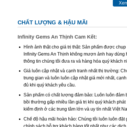
Xem
CHẤT LƯỢNG & HẬU MÃI
Infinity Gems An Thịnh Cam Kết:
Hình ảnh thật cho giá trị thật: Sản phẩm được chụp
Infinity Gems An Thịnh không mượn ảnh hay dùng 
Hiện Nay Trên Thị Trường Quốc Tế, Đá Cẩm T
thông tin chúng tôi đưa ra và hàng hóa quý khách 
Giá luôn cập nhật và cạnh tranh nhất thị trường: C
Tên Jade bắt nguồn từ tiếng Tây Ban Nha “piedra de ij
trung gian và luôn luôn cập nhật giá mới nhất, cạ
tên theo cách này sau khi các nhà thám hiểm người 
đủ khi quý khách yêu cầu.
nắm giữ những mảnh Cẩm thạch bên cạnh tin rằng nó c
Sản phẩm có chất lượng đảm bảo: Luôn luôn đảm bả
nghĩa là “thiên đường” hay “đế quốc”. Vì vậy, nó được
bồi thường gấp nhiều lần giá trị khi quý khách phá
Quốc, Cẩm thạch đã được tìm thấy trong các ngôi mộ
kiểm định ở các trung tâm lớn và uy tín nhất Việt 
Cách xử lý tăng vẻ đẹp thường gặp:
Chế độ hậu mãi hoàn hảo: Chúng tôi luôn luôn đặt 
chính sách hỗ trợ khách hàng tốt nhất như các dịch