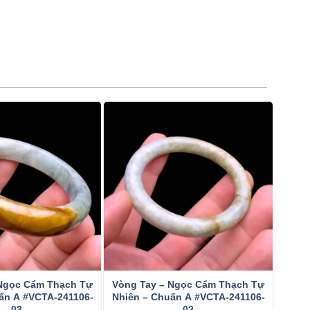
 Ngọc Cẩm Thạch Tự
Vòng Tay – Ngọc Cẩm Thạch Tự
ẩn A #VCTA-241106-
Nhiên – Chuẩn A #VCTA-241106-
03
02