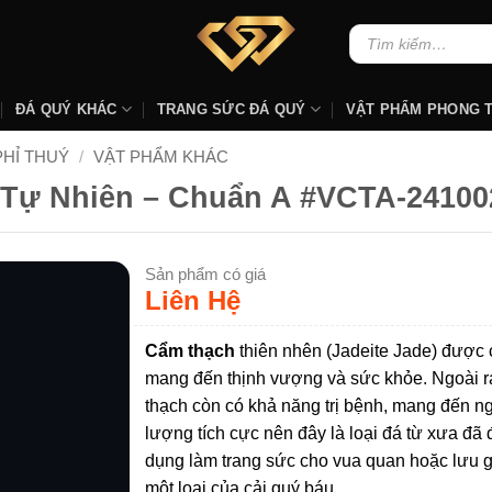
Tìm
kiếm:
ĐÁ QUÝ KHÁC
TRANG SỨC ĐÁ QUÝ
VẬT PHẨM PHONG 
PHỈ THUÝ
/
VẬT PHẨM KHÁC
Tự Nhiên – Chuẩn A #VCTA-24100
Sản phẩm có giá
Liên Hệ
Cẩm thạch
thiên nhên (Jadeite Jade) được 
mang đến thịnh vượng và sức khỏe. Ngoài r
thạch còn có khả năng trị bệnh, mang đến 
lượng tích cực nên đây là loại đá từ xưa đã
dụng làm trang sức cho vua quan hoặc lưu 
một loại của cải quý báu.