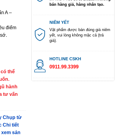
bán hàng giả, hàng nhân tạo.
n A –
NIÊM YẾT
iều điểm
Vật phẩm được bán đúng giá niêm
 sớ.
yết, vui lòng không mặc cả (trả
giá).
HOTLINE CSKH
0911.99.3399
 có thể
muốn.
ngũ hành
a tư vấn
y Chụp từ
 Chi tiết
g xem sản