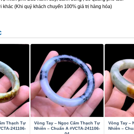
 cho chúng dáng vẻ đẹp hơn, bền hơn và dễ bán hơn. Dựa
i khác (Khi quý khách chuyển 100% giá trị hàng hóa)
làm 3 loại:
Loại A- hoàn toàn tự nhiên, không xử lý;
– tẩm màu.
, người ta phủ keo (một loại nhựa tổng hợp không màu hoặc
C
 vi lỗ rỗng, khe nứt của cẩm thạch. Đây là phương pháp
o vệ bề mặt. Hầu hết các đá cẩm thạch trên thị trường đều
n sự xử lý này.
 cẩm thạch, phương pháp này chỉ sử dụng cho các đá màu
n và dễ bán hơn. Màu tẩm thường là màu lục, đôi khi màu
đổi: tẩm toàn bộ bề mặt viên đá, tẩm một phần, tẩm theo
hác bởi độ cứng và mật độ của nó. Có rất nhiều vật liệu
 để xác định Cẩm thạch bởi ngoại hình. Phương pháp đáng
 bằng cách kiểm tra lực hấp dẫn cụ thể của nó. Một bài
ẩm Thạch Tự
Vòng Tay – Ngọc Cẩm Thạch Tự
Vòng Tay –
thử nghiệm chuông. Nephrite phát ra âm thanh khi nó bị
VCTA-241106-
Nhiên – Chuẩn A #VCTA-241106-
Nhiên – Chu
04