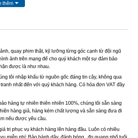
 thêm
 ảnh, quay phim thật, kỹ lưỡng từng góc cạnh từ đội ngũ
hình ảnh trên mạng để cho quý khách một sự đảm bảo
hạch (Jadeite) được ưa Chuộng Và Có Giá Trị Cao
nhận được là như nhau.
húng tôi nhập khẩu từ nguồn gốc đáng tin cậy, không qua
ada”, có nghĩa là “đá đau đớn ở bên cạnh”.
Nó được đặt
nh tranh nhất đến với quý khách hàng. Có hóa đơn VAT đầy
Tây Ban Nha thấy những người bản xứ ở Trung Mỹ đang
ó thể chữa bệnh. Người Trung Quốc coi ngọc là “yu”, có
o hàng tự nhiên thiên nhiên 100%, chúng tôi sẵn sàng
 coi là viên ngọc quý trong văn hoá Trung Quốc. Ở Trung
t hiện hàng giả, hàng kém chất lượng và sẵn sàng đưa đi
 của vua Shang.
Nam nếu được yêu cầu.
giá trị phục vụ khách hàng lên hàng đầu. Luôn có nhiều
 vụ miễn phí: Bảo hành dây, đánh bóng , đo quang phổ tuổi