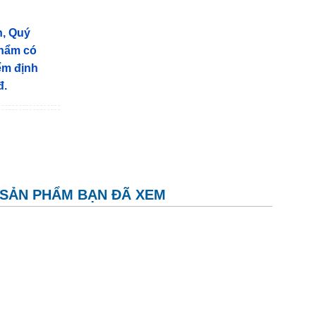
n, Quý
phẩm có
iểm định
đ.
SẢN PHẨM BẠN ĐÃ XEM