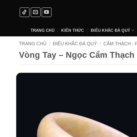
Skip
to
content
TRANG CHỦ
KIẾN THỨC
ĐIÊU KHẮC ĐÁ QUÝ
TRANG CHỦ
/
ĐIÊU KHẮC ĐÁ QUÝ
/
CẨM THẠCH - 
Vòng Tay – Ngọc Cẩm Thạch 