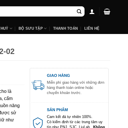
THUỶ
BỘ SƯU TẬP
THANH TOÁN
LIÊN HỆ
2-02
GIAO HÀNG
Miễn phí giao hàng với những đơn
hàng thanh toán online hoặc
cho là
chuyển khoản trước.
a, cẩm
nguồn năng
SẢN PHẨM
 được sử
Cam kết đá tự nhiên 100%.
giữ như
Có kiểm định từ các trung tâm uy
tín như PNJ, SJC, LiuLab...
Không