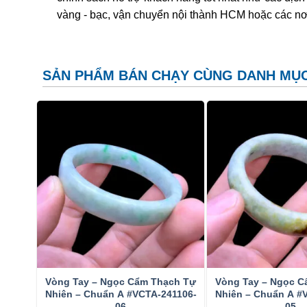
Ngày nay người ta thường xử lý đá cẩm thạch để tạo
vàng - bạc, vận chuyển nội thành HCM hoặc các nơ
vào bản chất xử lý, thị trường chia cẩm thạch tự nhiên 
Loại B – tẩy rửa tạp chất và xử lý phủ keo; Loại C 
Sau khi tẩy rửa các tạp chất màu tối dính trên bề mặt
SẢN PHẨM BÁN CHẠY CÙNG DANH MỤ
có màu phớt lục nhạt) lên bề mặt và lấp vào trong các
thông dụng giúp cho đá bền hơn và tăng độ bóng và bả
phủ một lớp keo cực mỏng và mọi người đều chấp nhậ
Xử lý tẩm màu
là phủ một màu nhân tạo lên bề mặt đá
xấu hay màu nhợt nhạt, làm cho chúng có màu đẹp hơ
tím nhạt hoặc cam nhạt… Diện tích tẩm màu cũng thay 
dạng đốm.
Jade có thể được phân biệt với các vật liệu tương tự k
khác được gian lận bán như là Cẩm thạch và rất khó
tin cậy nhất để xác định Cẩm thạch từ các chất khác là
Vòng Tay – Ngọc Cẩm Thạch Tự
Vòng Tay – Ngọc C
kiểm tra đơn giản để phân biệt Jadeite từ Nephrite là 
Nhiên – Chuẩn A #VCTA-241106-
Nhiên – Chuẩn A #
đánh, trong khi đó Jadeite thì không.
06
05