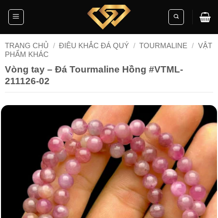
Skip
to
content
TRANG CHỦ
/
ĐIÊU KHẮC ĐÁ QUÝ
/
TOURMALINE
/
VẬT
PHẨM KHÁC
Vòng tay – Đá Tourmaline Hồng #VTML-
211126-02