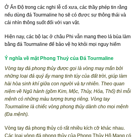
Ở Ấn Độ trong các nghi lễ cổ xưa, các thầy phép tin rằng
nếu dùng đá Tourmaline họ sẽ có được sự thông thái và
cái nhìn thông suốt đối với vạn vật.
Hiện nay, các bộ lạc ở châu Phi vẫn mang theo lá bùa làm
bằng đá Tourmaline để bảo vệ họ khỏi mọi nguy hiểm
Ý nghĩa về mặt Phong Thuỷ của Đá Tourmaline
Vòng tay đá phong thủy được gọi là vòng may mắn bởi
những loại đá quý ấy mang tinh túy của đất trời, giúp làm
hài hòa sinh khí giữa con người và tự nhiên. Theo quan
niệm về Ngũ hành (gồm Kim, Mộc, Thủy, Hỏa, Thổ) thì mỗi
mệnh có những màu tượng trưng riêng. Vòng tay
Tourmaline là chiếc vòng phong thủy dành cho mọi mệnh
(Đa mệnh).
Vòng tay đá phong thủy có rất nhiều kích cỡ khác nhau.
Các loại vòng đá phong thủy của Phong Thủy Hộ Mạng có