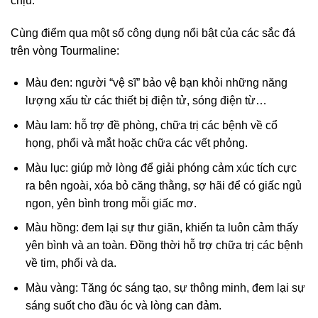
chịu.
Cùng điểm qua một số công dụng nổi bật của các sắc đá
trên vòng Tourmaline:
Màu đen: người “vệ sĩ” bảo vệ bạn khỏi những năng
lượng xấu từ các thiết bị điện tử, sóng điện từ…
Màu lam: hỗ trợ đề phòng, chữa trị các bệnh về cổ
họng, phổi và mắt hoặc chữa các vết phỏng.
Màu lục: giúp mở lòng để giải phóng cảm xúc tích cực
ra bên ngoài, xóa bỏ căng thằng, sợ hãi để có giấc ngủ
ngon, yên bình trong mỗi giấc mơ.
Màu hồng: đem lại sự thư giãn, khiến ta luôn cảm thấy
yên bình và an toàn. Đồng thời hỗ trợ chữa trị các bệnh
về tim, phổi và da.
Màu vàng: Tăng óc sáng tạo, sự thông minh, đem lại sự
sáng suốt cho đầu óc và lòng can đảm.