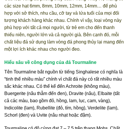
các size hạt 6mm, 8mm, 10mm, 12mm, 14mm… để phù
hợp với sở thích, nhu cầu, cỡ tay và lứa tuổi của mọi đối
tượng khách hàng khác nhau. Chính vì vậy, loại vòng này
phù hợp với tất cả mọi người, từ trẻ em cho đến thanh
thiếu niên, người lớn và cả người già. Bên cạnh đó, mỗi
chất liệu đá sử dụng làm vòng đá phong thủy lại mang đến
một lợi ích khác nhau cho người đeo.
Hiểu sâu về công dụng của đá Tourmaline
Tên Tourmaline bắt nguồn từ tiếng Singhalese có nghĩa là
“tinh thể nhiều màu” chính vì chất đá này có rất nhiều màu
sắc khác nhau. Có thể kể đến Achroite (không màu),
Buergerite (nâu thẫm đến đen), Dravite (nâu), Elbaite (tất
cả các màu, bao gồm đỏ, hồng, lam, lục, cam, vàng),
Indicolite (lam), Rubellite (đỏ, tím, hồng), Verdelite (lam),
Schorl (đen) và Uvite (nâu nhạt hoặc đậm).
Tourmaline có độ cứng đạt 7 – 7.5 trên thang Mohs. Chất