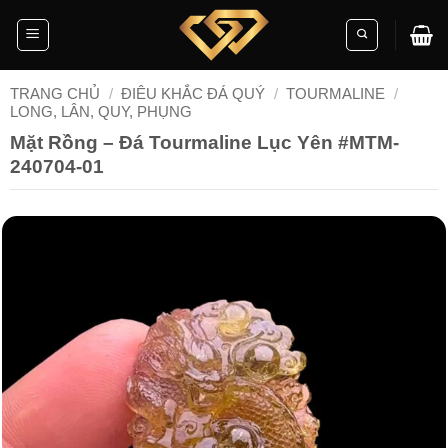
Skip
to
content
TRANG CHỦ
/
ĐIÊU KHẮC ĐÁ QUÝ
/
TOURMALINE
/
LONG, LÂN, QUY, PHỤNG
Mặt Rồng – Đá Tourmaline Lục Yên #MTM-
240704-01