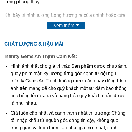
trong phong thủy.
Khi bày trí hình tượng Long hướng ra cửa chính hoặc cửa
sổ sẽ thu hút vượng khí cho gia đình, công việc thuận
Xem thêm
buồm xuôi gió, phất lên cao như cánh diều gặp gió. Bên
cạnh đó, nếu đặt cặp vật phong thủy Long với Phượng gia
CHẤT LƯỢNG & HẬU MÃI
chủ sẽ có nhiều may mắn trong con đường tình duyên, cải
thiện quan hệ vợ chồng. Bởi Long và Phượng là cặp đôi
Infinity Gems An Thịnh Cam Kết:
mang đến hạnh phúc, sự may mắn trong hôn nhân và gia
Hình ảnh thật cho giá trị thật: Sản phẩm được chụp ảnh,
đình.
quay phim thật, kỹ lưỡng từng góc cạnh từ đội ngũ
Infinity Gems An Thịnh không mượn ảnh hay dùng hình
ảnh trên mạng để cho quý khách một sự đảm bảo thông
tin chúng tôi đưa ra và hàng hóa quý khách nhận được
là như nhau.
Giá luôn cập nhật và cạnh tranh nhất thị trường: Chúng
tôi nhập khẩu từ nguồn gốc đáng tin cậy, không qua
trung gian và luôn luôn cập nhật giá mới nhất, cạnh