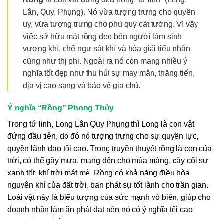
Lân, Quy, Phụng). Nó vừa tượng trưng cho quyền
uy, vừa tượng trưng cho phú quý cát tường. Vì vậy
việc sở hữu mặt rồng đeo bên người làm sinh
vượng khí, chế ngự sát khí và hóa giải tiểu nhân
cũng như thị phi. Ngoài ra nó còn mang nhiều ý
nghĩa tốt đẹp như thu hút sự may mắn, thăng tiến,
địa vị cao sang và bảo vệ gia chủ.
Ý nghĩa “Rồng” Phong Thủy
Trong tứ linh, Long Lân Quy Phụng thì Long là con vật
đứng đầu tiên, do đó nó tượng trưng cho sự quyền lực,
quyền lãnh đạo tối cao. Trong truyền thuyết rồng là con của
trời, có thể gây mưa, mang đến cho mùa màng, cây cối sự
xanh tốt, khí trời mát mẻ. Rồng có khả năng điều hòa
nguyên khí của đất trời, ban phát sự tốt lành cho trần gian.
Loài vật này là biểu tượng của sức mạnh vô biên, giúp cho
doanh nhân làm ăn phát đạt nên nó có ý nghĩa tối cao