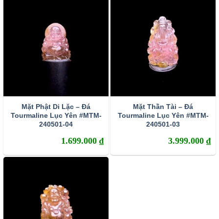
Tourmaline là một khoáng chất boron tinh thể silicat phức tạp
Mặt Phật Di Lặc – Đá
Mặt Thần Tài – Đá
Tourmaline Lục Yên #MTM-
Tourmaline Lục Yên #MTM-
240501-04
240501-03
Tourmaline xuất hiện trong các nền văn hoá
1.699.000
₫
3.999.000
₫
Trong suốt nhiều thế kỷ, những nền văn hoá khác nhau có
đức tin khác nhau với đá Tourmaline, dựa trên các màu
sắc khác nhau. Mỗi màu sắc đại diện cho một sức mạnh
khác nhau đối với sức khỏe và tinh thần của người đeo.
Khoảng thế kỷ 18, giới nghệ sĩ vô cùng sủng ái đá
Tourmaline vì tin rằng nó mang lại sức mạnh sáng tạo.