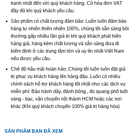
tranh nhất đến với quý khách hàng. Có hóa đơn VAT
đầy đủ khi quý khách yêu cầu.
Sản phẩm có chất lượng đảm bảo: Luôn luôn đảm bảo
hàng tự nhiên thiên nhiên 100%, chúng tôi sẵn sàng bồi
Tác dụng “Rồng” trong phong thủy
thường gấp nhiều lần giá trị khi quý khách phát hiện
Long là con vật có mình dài, thân có nhiều vảy, trên đầu
hàng giả, hàng kém chất lượng và sẵn sàng đưa đi
có sừng như sừng hươu, chân có móng vuốt, có thể tự
kiểm định ở các trung tâm lớn và uy tín nhất Việt Nam
do bay lượn trên trời cũng như dưới nước. Trong
nếu được yêu cầu.
phong thủy, ngoài khả năng thu hút tài lộc, Long còn có
Chế độ hậu mãi hoàn hảo: Chúng tôi luôn luôn đặt giá
khả năng diệt trừ cái xấu, hóa giải tà khí.
trị phục vụ khách hàng lên hàng đầu. Luôn có nhiều
Thanh Long nếu được đặt ở hướng Bạch Hổ sẽ gây ra
chính sách hỗ trợ khách hàng tốt nhất như các dịch vụ
sự xung đột, dẫn đến phong thủy xấu. Nếu Thanh Long
miễn phí: Bảo hành dây, đánh bóng , đo quang phổ tuổi
mà đặt ở Thanh Long sẽ loại bỏ những kẻ tiểu nhân,
vàng - bạc, vận chuyển nội thành HCM hoặc các nơi
củng cố quyền lực. Loài vật phong thủy này rất thích
khác (Khi quý khách chuyển 100% giá trị hàng hóa)
hợp với những người làm trong lĩnh vực chính trị, kinh
doanh.
SẢN PHẨM BẠN ĐÃ XEM
Đá Tourmaline
là gì?