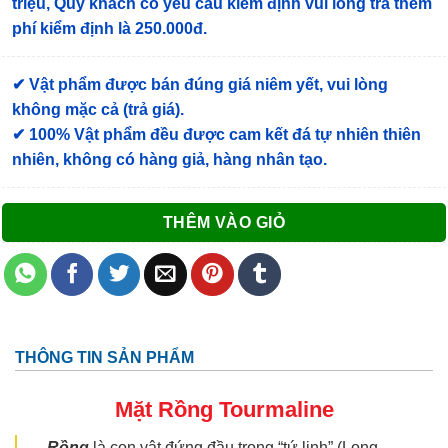
triệu, Quý khách có yêu cầu kiểm định vui lòng trả thêm
phí kiểm định là 250.000đ.
✔ Vật phẩm được bán đúng giá niêm yết, vui lòng
không mặc cả (trả giá).
✔ 100% Vật phẩm đều được cam kết đá tự nhiên thiên
nhiên, không có hàng giả, hàng nhân tạo.
THÊM VÀO GIỎ
THÔNG TIN SẢN PHẨM
Mặt Rồng Tourmaline
Rồng
là con vật đứng đầu trong “tứ linh” (Long,