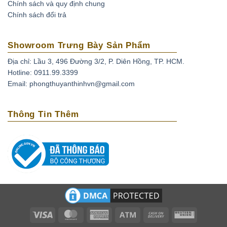
Chính sách và quy định chung
Chính sách đổi trả
Ý nghĩa về mặt Phong Thuỷ của Đá Tourmaline
Vòng tay đá phong thủy được gọi là vòng may mắn bởi
Showroom Trưng Bày Sản Phẩm
những loại đá quý ấy mang tinh túy của đất trời, giúp làm
Địa chỉ: Lầu 3, 496 Đường 3/2, P. Diên Hồng, TP. HCM.
hài hòa sinh khí giữa con người và tự nhiên. Theo quan
Hotline: 0911.99.3399
niệm về Ngũ hành (gồm Kim, Mộc, Thủy, Hỏa, Thổ) thì mỗi
Email: phongthuyanthinhvn@gmail.com
mệnh có những màu tượng trưng riêng. Vòng tay
Tourmaline là chiếc vòng phong thủy dành cho mọi mệnh
Thông Tin Thêm
(Đa mệnh).
Vòng tay đá phong thủy có rất nhiều kích cỡ khác nhau.
Các loại vòng đá phong thủy của Phong Thủy Hộ Mạng có
các size hạt 6mm, 8mm, 10mm, 12mm, 14mm… để phù
hợp với sở thích, nhu cầu, cỡ tay và lứa tuổi của mọi đối
tượng khách hàng khác nhau. Chính vì vậy, loại vòng này
phù hợp với tất cả mọi người, từ trẻ em cho đến thanh
Visa
MasterCard
American
Atm
Cash
Western
thiếu niên, người lớn và cả người già. Bên cạnh đó, mỗi
Express
On
Union