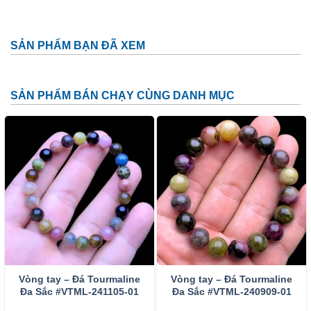
Phật Di Lặc tay cầm thỏi vàng
Phật Di Lặc ôm phiến đá
SẢN PHẨM BẠN ĐÃ XEM
Phật Di Lặc dưới cây tùng, vác bao bố to phía sau
lưng…
SẢN PHẨM BÁN CHẠY CÙNG DANH MỤC
Với mỗi tạo hình, Phật Di Lặc sẽ mang lại ý nghĩa riêng
nhưng vẫn không thể tách rời những ý nghĩa chung nhất:
Cuộc sống sung túc, con cháu đề huề, mang lại may mắn,
sức khỏe tài lộc, thịnh vượng, niềm vui, hạnh phúc, ấm no,
xua đuổi tà ma…
Đá Tourmaline
là gì?
Tourmaline
là viên đá đại diện cho những người sinh
tháng 10, cùng với đá Opal. Tourmaline được các thương
nhân Hà Lan phát hiện lần đầu vào cuối những năm 1600,
Vòng tay – Đá Tourmaline
Vòng tay – Đá Tourmaline
đầu năm 1700. Tourmaline xuất phát từ cụm từ Turmaline,
Đa Sắc #VTML-241105-01
Đa Sắc #VTML-240909-01
được đặt cho các tinh thể mang màu sắc trên đảo Srilanka.