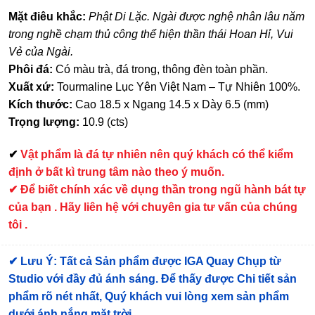
Mặt điêu khắc:
Phật Di Lặc. Ngài được nghệ nhân lâu năm
trong nghề chạm thủ công thể hiện thần thái Hoan Hỉ, Vui
Vẻ của Ngài.
Phôi đá:
Có màu trà, đá trong, thông đèn toàn phần.
Xuất xứ:
Tourmaline Lục Yên Việt Nam – Tự Nhiên 100%.
Kích thước:
Cao 18.5 x Ngang 14.5 x Dày 6.5 (mm)
Trọng lượng:
10.9 (cts)
✔
Vật phẩm là đá tự nhiên nên quý khách có thể kiểm
định ở bất kì trung tâm nào theo ý muốn.
✔ Để biết chính xác về dụng thần trong ngũ hành bát tự
của bạn . Hãy liên hệ với chuyên gia tư vấn của chúng
tôi .
✔
Lưu Ý: Tất cả Sản phẩm được IGA Quay Chụp từ
Studio với đầy đủ ánh sáng. Để thấy được Chi tiết sản
phẩm rõ nét nhất, Quý khách vui lòng xem sản phẩm
dưới ánh nắng mặt trời.