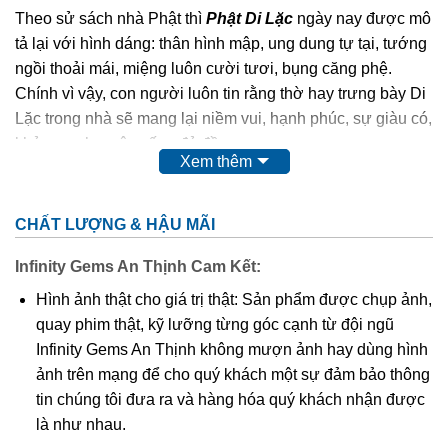
Theo sử sách nhà Phật thì
Phật Di Lặc
ngày nay được mô
tả lại với hình dáng: thân hình mập, ung dung tự tại, tướng
ngồi thoải mái, miệng luôn cười tươi, bụng căng phệ.
Chính vì vậy, con người luôn tin rằng thờ hay trưng bày Di
Lặc trong nhà sẽ mang lại niềm vui, hạnh phúc, sự giàu có,
khỏe mạnh, cuộc sống đủ đầy.
Xem thêm
Phật Di Lặc
cao quý, thiêng liêng,…nên chất liệu để các
nghệ nhân điêu khắc nên Ngài cũng quý và sang không
CHẤT LƯỢNG & HẬU MÃI
kém như: các loại gỗ quý, đá quý,…
Infinity Gems An Thịnh Cam Kết:
Ngoài tượng
Phật Di Lặc
to, chễm chệ được đặt tại tư gia,
Hình ảnh thật cho giá trị thật: Sản phẩm được chụp ảnh,
công ty, nơi công cộng thì hình ảnh Ngài cũng được điêu
quay phim thật, kỹ lưỡng từng góc cạnh từ đội ngũ
khắc tinh xảo trên nền mặt dây chuyền. Điều này giúp
Infinity Gems An Thịnh không mượn ảnh hay dùng hình
chúng ta có thể mang Phật bên mình mọi lúc mọi nơi để
ảnh trên mạng để cho quý khách một sự đảm bảo thông
phù hộ độ trì,…Và mặt dây chuyền
Phật Di Lặc
cũng được
tin chúng tôi đưa ra và hàng hóa quý khách nhận được
nhiều tín đồ kể cả tín ngưỡng Phật hay không tín ngưỡng
là như nhau.
đều ưa chuộng.