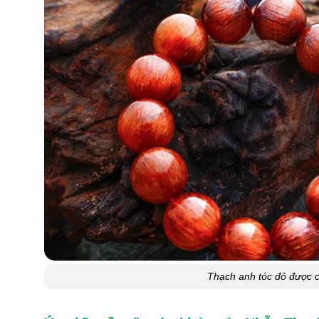
Thạch anh tóc đỏ được c