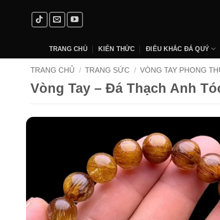
Skip
to
content
TRANG CHỦ
KIẾN THỨC
ĐIÊU KHẮC ĐÁ QUÝ
TRANG CHỦ
/
TRANG SỨC
/
VÒNG TAY PHONG TH
Vòng Tay – Đá Thạch Anh Tó