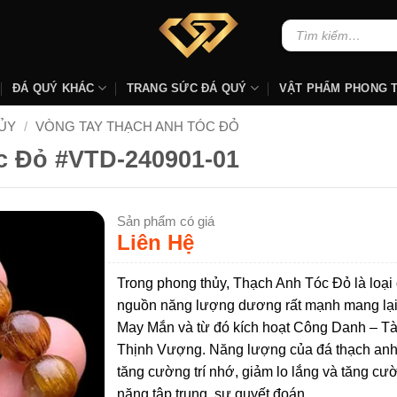
Tìm
kiếm:
ĐÁ QUÝ KHÁC
TRANG SỨC ĐÁ QUÝ
VẬT PHẨM PHONG 
ỦY
/
VÒNG TAY THẠCH ANH TÓC ĐỎ
c Đỏ #VTD-240901-01
Sản phẩm có giá
Liên Hệ
Trong phong thủy, Thạch Anh Tóc Đỏ là loại
nguồn năng lượng dương rất mạnh mang lại
May Mắn và từ đó kích hoạt Công Danh – Tà
Thịnh Vượng. Năng lượng của đá thạch anh
tăng cường trí nhớ, giảm lo lắng và tăng cư
năng tập trung, sự quyết đoán.