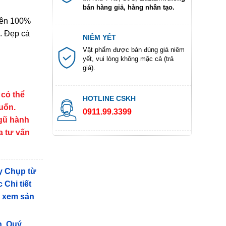
bán hàng giả, hàng nhân tạo.
iên 100%
. Đẹp cả
NIÊM YẾT
Vật phẩm được bán đúng giá niêm
yết, vui lòng không mặc cả (trả
giá).
 có thể
HOTLINE CSKH
muốn.
0911.99.3399
ngũ hành
a tư vấn
y Chụp từ
 Chi tiết
g xem sản
n, Quý