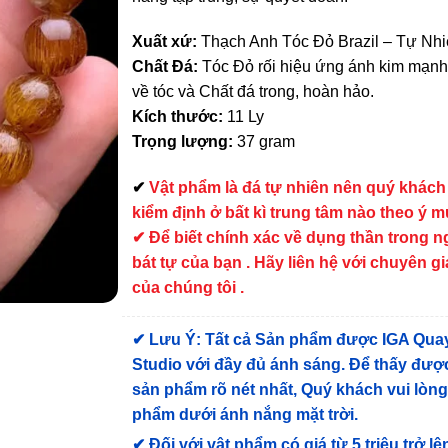
Xuất xứ:
Thạch Anh Tóc Đỏ Brazil – Tự Nh
Chất Đá:
Tóc Đỏ rối hiệu ứng ánh kim mạnh
về tóc và Chất đá trong, hoàn hảo.
Kích thước:
11 Ly
Trọng lượng:
37 gram
✔
Vật phẩm là đá tự nhiên nên quý khách
kiểm định ở bất kì trung tâm nào theo ý 
✔ Để biết chính xác về dụng thần trong 
bát tự của bạn . Hãy liên hệ với chuyên gi
của chúng tôi .
✔
Lưu Ý: Tất cả Sản phẩm được IGA Qua
Studio với đầy đủ ánh sáng. Để thấy được
sản phẩm rõ nét nhất, Quý khách vui lòn
phẩm dưới ánh nắng mặt trời.
✔
Đối với vật phẩm có giá từ 5 triệu trở lê