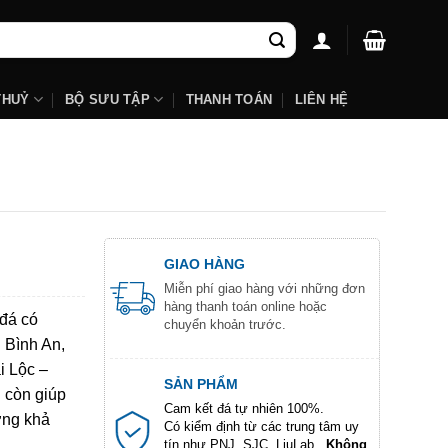
THUỶ
BỘ SƯU TẬP
THANH TOÁN
LIÊN HỆ
GIAO HÀNG
Miễn phí giao hàng với những đơn
hàng thanh toán online hoặc
 đá có
chuyển khoản trước.
 Bình An,
i Lộc –
SẢN PHẨM
 còn giúp
Cam kết đá tự nhiên 100%.
ờng khả
Có kiểm định từ các trung tâm uy
tín như PNJ, SJC, LiuLab...
Không