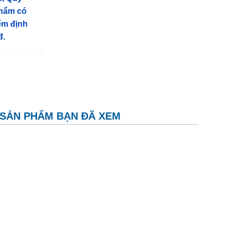
phẩm có
iểm định
đ.
SẢN PHẨM BẠN ĐÃ XEM