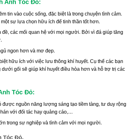
h Anh Tóc Đỏ:
 tin vào cuộc sống, đặc biệt là trong chuyện tình cảm.
 một sự lựa chọn hữu ích để tinh thần tốt hơn.
n đề, các mối quan hệ với mọi người. Bởi vì đá giúp tăng
.
c ngủ ngon hơn và mơ đẹp.
ệt hữu ích với việc lưu thông khí huyết. Cụ thể các bạn
dưới gối sẽ giúp khí huyết điều hòa hơn và hỗ trợ trị các
Anh Tóc Đỏ:
được nguồn năng lượng sáng tạo tiềm tàng, tư duy rộng
 phán với đối tác hay quảng cáo,…
 lớn trong sự nghiệp và tình cảm với mọi người.
 Tóc Đỏ.