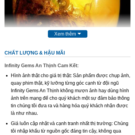
Xem thêm
CHẤT LƯỢNG & HẬU MÃI
Infinity Gems An Thịnh Cam Kết:
Hình 1: Quả trứng hổ phách – Xuất xứ: Colombia
Hình ảnh thật cho giá trị thật: Sản phẩm được chụp ảnh,
quay phim thật, kỹ lưỡng từng góc cạnh từ đội ngũ
Hổ phách (Amber)
, còn được gọi là huyết phách, minh
Infinity Gems An Thịnh không mượn ảnh hay dùng hình
phách, hồng tùng chi, tiếng Latinh: succinum, là nhựa cây
ảnh trên mạng để cho quý khách một sự đảm bảo thông
đã hóa đá (hóa thạch) từ thời đại đồ đá mới, được đánh
tin chúng tôi đưa ra và hàng hóa quý khách nhận được
giá cao về màu sắc và vẻ đẹp tự nhiên. Các phân tích cho
là như nhau.
thấy hổ phách có công thức cấu tạo là C
H
O
, viết gọn
40
64
4
Giá luôn cập nhật và cạnh tranh nhất thị trường: Chúng
là (C
H
O)
. Hổ phách thường gặp dưới dạng khối nhựa
10
16
4
tôi nhập khẩu từ nguồn gốc đáng tin cậy, không qua
cứng hoặc dạng nhũ đá với các khối to nhỏ không đều