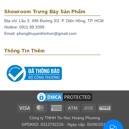
Loại này có giá trị cực cao không chỉ về mặt trang sức, mà
Showroom Trưng Bày Sản Phẩm
còn là giá trị sưu tầm. Ít ai chơi đá mà lại không mong
muốn được sở hữu một viên hổ phách thứ thiệt có chứa
Địa chỉ: Lầu 3, 496 Đường 3/2, P. Diên Hồng, TP. HCM.
Hotline: 0911.99.3399
các côn trùng mắc kẹt trong đó.
Email: phongthuyanthinhvn@gmail.com
Thông Tin Thêm
Visa
MasterCard
American
Atm
Cash
Western
Express
On
Union
Công ty TNHH Tin Học Hoàng Phương
Delivery
GPDKKD: 0313792226 - Ngày cấp: 05/06/2016