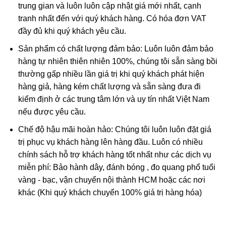
trung gian và luôn luôn cập nhật giá mới nhất, cạnh
nhau, nhìn trong suốt với màu rất đẹp; một số trường hợp
tranh nhất đến với quý khách hàng. Có hóa đơn VAT
còn thấy rõ trong mảnh hổ phách chứa các động vật hóa
đầy đủ khi quý khách yêu cầu.
thạch nguyên vẹn. Đem đun nóng, hổ phách tỏa mùi
hương dễ chịu. Hổ phách dẫn nhiệt rất kém. Thales đã
Sản phẩm có chất lượng đảm bảo: Luôn luôn đảm bảo
phát hiện ra từ 600 năm trước Công nguyên rằng khi chà
hàng tự nhiên thiên nhiên 100%, chúng tôi sẵn sàng bồi
xát liên tục vào miếng vải hoặc miếng len thì hổ phách sinh
thường gấp nhiều lần giá trị khi quý khách phát hiện
điện.
hàng giả, hàng kém chất lượng và sẵn sàng đưa đi
kiểm định ở các trung tâm lớn và uy tín nhất Việt Nam
Hổ phách được sử dụng trong nhiều công nghệ. Đông y cổ
nếu được yêu cầu.
truyền cho rằng hổ phách có vị ngọt, tính bình vào bốn kinh
Chế độ hậu mãi hoàn hảo: Chúng tôi luôn luôn đặt giá
tâm, can, phế và bàng quang; có tác dụng an thần, định
trị phục vụ khách hàng lên hàng đầu. Luôn có nhiều
kinh, lợi tiểu tiện, tán ư huyết; chỉ dành cho người hỏa suy,
chính sách hỗ trợ khách hàng tốt nhất như các dịch vụ
thủy thịnh. Vì dễ mài giũa và cắt gọt, hổ phách trở thành vật
miễn phí: Bảo hành dây, đánh bóng , đo quang phổ tuổi
liệu quý đối với ngành thủ công mỹ nghệ: chế biến tẩu
vàng - bạc, vận chuyển nội thành HCM hoặc các nơi
thuốc, làm nhiều món trang sức đắt tiền như mặt nhẫn, sợi
khác (Khi quý khách chuyển 100% giá trị hàng hóa)
dây chuyền, cườm tay, hoa tai, v.v…