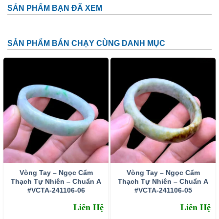
SẢN PHẨM BẠN ĐÃ XEM
SẢN PHẨM BÁN CHẠY CÙNG DANH MỤC
Hình 2: Hổ phách muốn tồn tại phải vượt qua mọi thử thách của
Vòng Tay – Ngọc Cẩm
Vòng Tay – Ngọc Cẩm
Thạch Tự Nhiên – Chuẩn A
Thạch Tự Nhiên – Chuẩn A
thiên nhiên, trở nên long lanh rực rỡ
#VCTA-241106-06
#VCTA-241106-05
Liên Hệ
Liên Hệ
Do hổ phách cổ đại hiếm như vậy, để đáp ứng nhu cầu