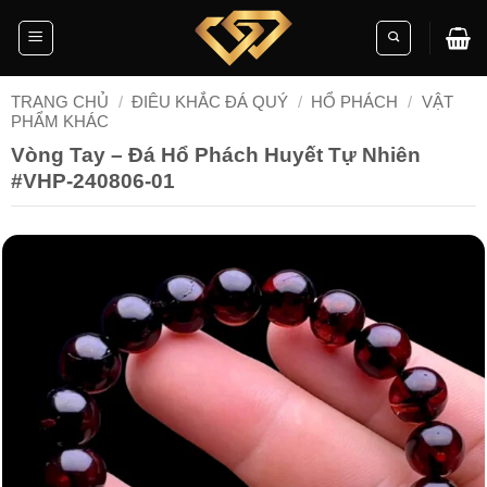
Skip
to
content
TRANG CHỦ
/
ĐIÊU KHẮC ĐÁ QUÝ
/
HỔ PHÁCH
/
VẬT
PHẨM KHÁC
Vòng Tay – Đá Hổ Phách Huyết Tự Nhiên
#VHP-240806-01