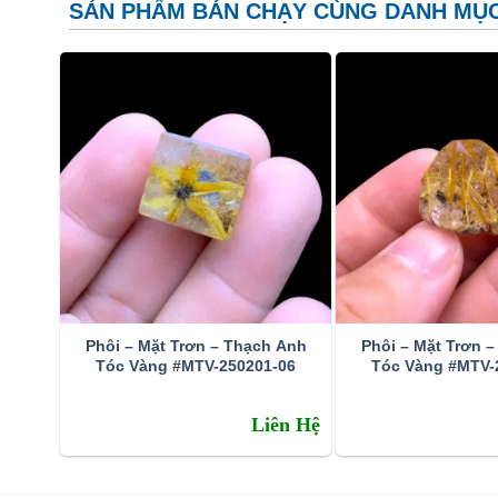
SẢN PHẨM BÁN CHẠY CÙNG DANH MỤ
Phôi – Mặt Trơn – Thạch Anh
Phôi – Mặt Trơn 
Tóc Vàng #MTV-250201-06
Tóc Vàng #MTV-
Tinh thể góc tóc thạch anh tóc vàng th
Liên Hệ
Ở Việt Nam đá thạch anh tóc vàng phân bố khá ít. Th
Thanh Hóa, Yên Bái, Gia Lai, Lâm Đồng. Và thạch anh 