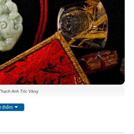
Thạch Anh Tóc Vàng
 thêm
ong dòng họ đá thạch anh tóc. Được nhiều người yêu
 tượng trưng cho hào quang ánh mặt trời mang nguồn
ữa bệnh và phong thủy. Với ý nghĩa của tóc vàng là
vượng, thăng tiến, giúp chủ nhân thăng hoa trong đường