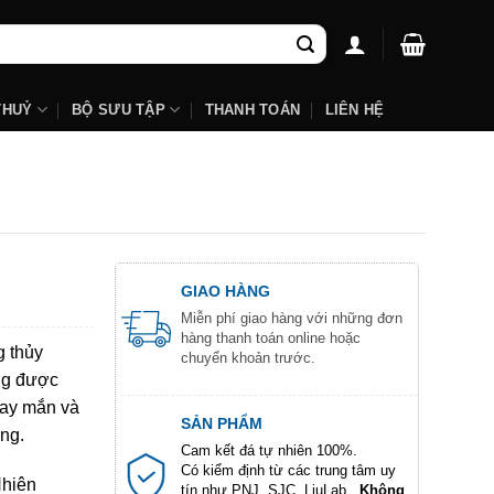
THUỶ
BỘ SƯU TẬP
THANH TOÁN
LIÊN HỆ
GIAO HÀNG
Miễn phí giao hàng với những đơn
hàng thanh toán online hoặc
g thủy
chuyển khoản trước.
ng được
may mắn và
SẢN PHẨM
ợng.
Cam kết đá tự nhiên 100%.
Có kiểm định từ các trung tâm uy
Nhiên
tín như PNJ, SJC, LiuLab...
Không