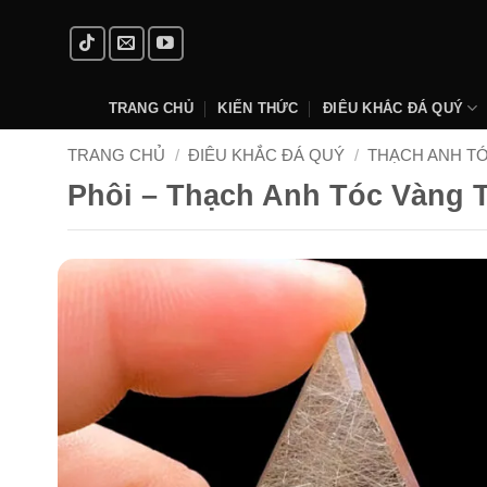
Skip
to
content
TRANG CHỦ
KIẾN THỨC
ĐIÊU KHẮC ĐÁ QUÝ
TRANG CHỦ
/
ĐIÊU KHẮC ĐÁ QUÝ
/
THẠCH ANH T
Phôi – Thạch Anh Tóc Vàng 