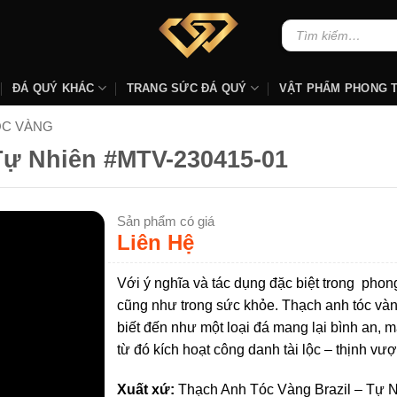
Tìm
kiếm:
ĐÁ QUÝ KHÁC
TRANG SỨC ĐÁ QUÝ
VẬT PHẨM PHONG 
ÓC VÀNG
Tự Nhiên #MTV-230415-01
Sản phẩm có giá
Liên Hệ
Với ý nghĩa và tác dụng đặc biệt trong phon
cũng như trong sức khỏe. Thạch anh tóc và
biết đến như một loại đá mang lại bình an, 
từ đó kích hoạt công danh tài lộc – thịnh vư
Xuất xứ:
Thạch Anh Tóc Vàng Brazil – Tự 