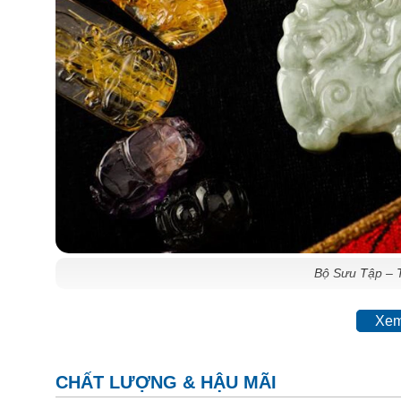
Bộ Sưu Tập – 
Xem
Thạch Anh
Tóc Vàng
là một dòng đá cao cấp tr
thích bởi màu vàng kèm theo hiệu ứng quang học
năng lượng tích cực được ứng dụng nhiều trong ch
CHẤT LƯỢNG & HẬU MÃI
biểu tượng của sự phát triển, sinh sản, sự thịnh 