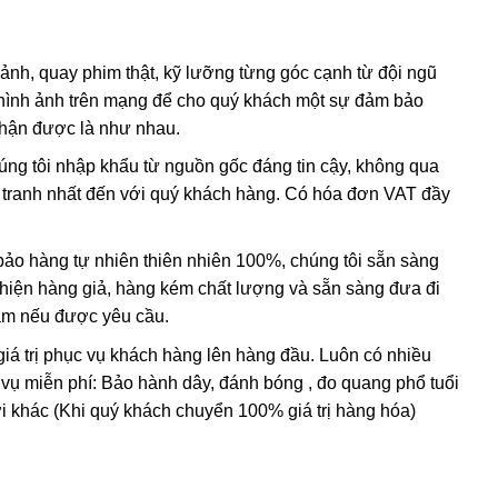
vững.
Bạn hãy cùng chúng tôi tìm về 3 sự thật đằng sau ý
ng tay thạch anh tóc vàng chất lượng chuẩn 100% tự
 ảnh, quay phim thật, kỹ lưỡng từng góc cạnh từ đội ngũ
hình ảnh trên mạng để cho quý khách một sự đảm bảo
nhận được là như nhau.
húng tôi nhập khẩu từ nguồn gốc đáng tin cậy, không qua
tóc vàng
có tên khoa học là Rutilated Quartz. Chúng là một
nh tranh nhất đến với quý khách hàng. Có hóa đơn VAT đầy
. Vì sao Thạch anh tóc vàng lại được mệnh danh là loại
 chục triệu năm dưới lòng đất, dưới cường độ áp xuất và
o hàng tự nhiên thiên nhiên 100%, chúng tôi sẵn sàng
h thể hình kim, hình que do chất Titan Oxit trong thạch anh
t hiện hàng giả, hàng kém chất lượng và sẵn sàng đưa đi
ar. Nhìn bên ngoài thấy chúng như có các sợi nhỏ bên trong
Nam nếu được yêu cầu.
áng tạo nên một vẻ đẹp khó cưỡng với bất kì ai hiểu biết về
giá trị phục vụ khách hàng lên hàng đầu. Luôn có nhiều
 vụ miễn phí: Bảo hành dây, đánh bóng , đo quang phổ tuổi
i khác (Khi quý khách chuyển 100% giá trị hàng hóa)