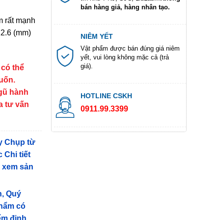
bán hàng giả, hàng nhân tạo.
m rất mạnh
12.6 (mm)
NIÊM YẾT
Vật phẩm được bán đúng giá niêm
yết, vui lòng không mặc cả (trả
giá).
 có thể
muốn.
ngũ hành
HOTLINE CSKH
a tư vấn
0911.99.3399
y Chụp từ
 Chi tiết
g xem sản
n, Quý
phẩm có
iểm định