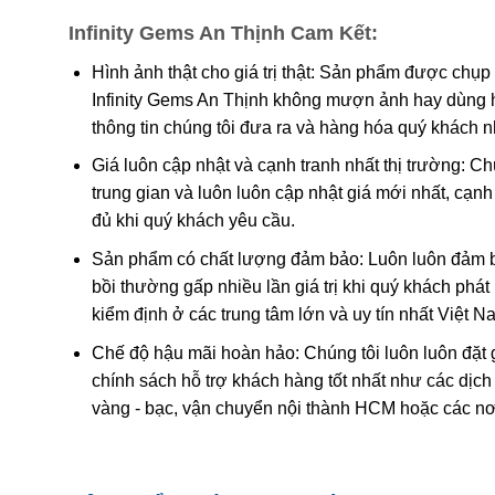
tình duyên, hạnh phúc lứa đôi được yên ấm, bền 
Infinity Gems An Thịnh Cam Kết:
nghĩa của thạch anh tóc vàng! cũng cách chọn vò
Hình ảnh thật cho giá trị thật: Sản phẩm được chụp
nhiên
Infinity Gems An Thịnh không mượn ảnh hay dùng 
Thạch anh tóc vàng là gì?
thông tin chúng tôi đưa ra và hàng hóa quý khách 
Giá luôn cập nhật và cạnh tranh nhất thị trường: C
Theo các nhà nghiên cứu khoa học thì
đá thạch anh 
trung gian và luôn luôn cập nhật giá mới nhất, cạ
trong những biến thể quý hiếm thuộc họ nhà thạch anh
đủ khi quý khách yêu cầu.
thạch anh quý hiếm do tinh thể này phải trải qua hàng
Sản phẩm có chất lượng đảm bảo: Luôn luôn đảm bả
nhiệt độ cao. Được hình thành là do có trộn lẫn các tin
bồi thường gấp nhiều lần giá trị khi quý khách phá
cộng hưởng với các tinh thể rutile, tourmaline, feldsp
kiểm định ở các trung tâm lớn và uy tín nhất Việt 
kết hợp với hiệu ứng quang học khi tiếp xúc với ánh s
đá.
Chế độ hậu mãi hoàn hảo: Chúng tôi luôn luôn đặt 
chính sách hỗ trợ khách hàng tốt nhất như các dịch
vàng - bạc, vận chuyển nội thành HCM hoặc các nơ