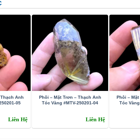
C
– Thạch Anh
Phôi – Mặt Trơn – Thạch Anh
Phôi – Mặt
250201-05
Tóc Vàng #MTV-250201-04
Tóc Vàng
ường được gọi là thạch anh tóc vàng hoa thị
Liên Hệ
Liên Hệ
ông thường lượng này tìm thấy ở các mỏ khoáng sản ở tỉnh
tóc tại VN đá còn kéo mây và tạm chất bên trong còn