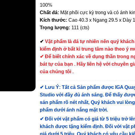
100%
Chất đá:
Mặt phôi cực kỳ trong và có ánh ki
Kích thước:
Cao 40.3 x Ngang 29.5 x Dày 
Trọng lượng:
111 (cts)
✔
Vật phẩm là đá tự nhiên nên quý khách
kiểm định ở bất kì trung tâm nào theo ý 
✔ Để biết chính xác về dụng thần trong 
bát tự của bạn . Hãy liên hệ với chuyên gi
của chúng tôi .
✔
Lưu Ý: Tất cả Sản phẩm được IGA Qua
Studio với đầy đủ ánh sáng. Để thấy được
sản phẩm rõ nét nhất, Quý khách vui lòn
phẩm dưới ánh nắng mặt trời.
✔
Đối với vật phẩm có giá từ 5 triệu trở lê
khách được tặng kiểm định
. Đối với vật 
giá dưới 5 triệu, Quý khách có yêu cầu k