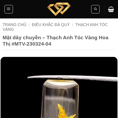
Skip
to
content
TRANG CHỦ
/
ĐIÊU KHẮC ĐÁ QUÝ
/
THẠCH ANH TÓC
VÀNG
Mặt dây chuyền – Thạch Anh Tóc Vàng Hoa
Thị #MTV-230324-04