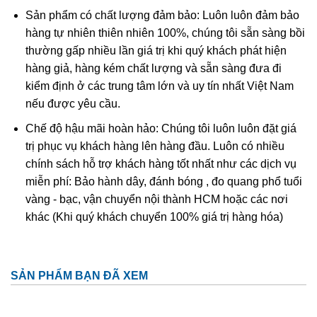
Sản phẩm có chất lượng đảm bảo: Luôn luôn đảm bảo
nên một vẻ đẹp khó cưỡng với bất kì ai hiểu biết về đá.
hàng tự nhiên thiên nhiên 100%, chúng tôi sẵn sàng bồi
thường gấp nhiều lần giá trị khi quý khách phát hiện
hàng giả, hàng kém chất lượng và sẵn sàng đưa đi
kiểm định ở các trung tâm lớn và uy tín nhất Việt Nam
nếu được yêu cầu.
Chế độ hậu mãi hoàn hảo: Chúng tôi luôn luôn đặt giá
trị phục vụ khách hàng lên hàng đầu. Luôn có nhiều
chính sách hỗ trợ khách hàng tốt nhất như các dịch vụ
miễn phí: Bảo hành dây, đánh bóng , đo quang phổ tuổi
vàng - bạc, vận chuyển nội thành HCM hoặc các nơi
khác (Khi quý khách chuyển 100% giá trị hàng hóa)
Ở Việt Nam đá thạch anh tóc vàng phân bố khá ít. Thông
thường lượng này tìm thấy ở các mỏ khoáng sản ở tỉnh
Thanh Hóa, Yên Bái, Gia Lai, Lâm Đồng. Và thạch anh tóc
SẢN PHẨM BẠN ĐÃ XEM
tại VN đá còn kéo mây và tạm chất bên trong còn nhiều
chưa đủ độ để làm sản phẩm trang sức! Nguồn đá thạch