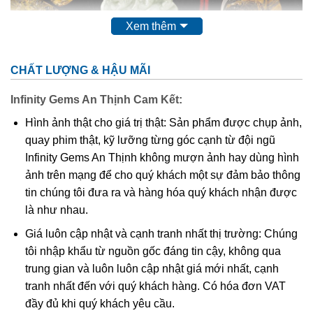
Xem thêm
CHẤT LƯỢNG & HẬU MÃI
Infinity Gems An Thịnh Cam Kết:
Thạch Anh Tóc Vàng
là gì?
Hình ảnh thật cho giá trị thật: Sản phẩm được chụp ảnh,
Theo các nhà nghiên cứu khoa học thì
đá thạch anh tóc
quay phim thật, kỹ lưỡng từng góc cạnh từ đội ngũ
vàng
có tên khoa học là
Rutilated Quartz
. Chúng là một
Infinity Gems An Thịnh không mượn ảnh hay dùng hình
trong những biến thể quý hiếm thuộc họ nhà thạch anh. Vì
ảnh trên mạng để cho quý khách một sự đảm bảo thông
sao Thạch anh tóc vàng lại được mệnh danh là loại thạch
tin chúng tôi đưa ra và hàng hóa quý khách nhận được
anh quý hiếm do tinh thể này phải trải qua hàng chục triệu
là như nhau.
năm dưới lòng đất, dưới cường độ áp xuất và nhiệt độ
Giá luôn cập nhật và cạnh tranh nhất thị trường: Chúng
cao. Được hình thành là do có trộn lẫn các tinh thể hình
tôi nhập khẩu từ nguồn gốc đáng tin cậy, không qua
kim, hình que do chất Titan Oxit trong thạch anh cộng
trung gian và luôn luôn cập nhật giá mới nhất, cạnh
hưởng với các tinh thể rutile, tourmaline, feldspar. Nhìn
tranh nhất đến với quý khách hàng. Có hóa đơn VAT
bên ngoài thấy chúng như có các sợi nhỏ bên trong kết
đầy đủ khi quý khách yêu cầu.
hợp với hiệu ứng quang học khi tiếp xúc với ánh sáng tạo