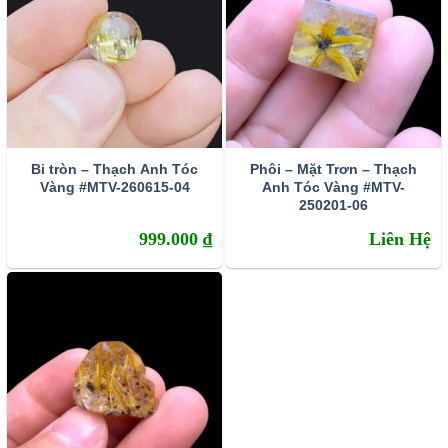
Bi tròn – Thạch Anh Tóc
Phôi – Mặt Trơn – Thạch
Vàng #MTV-260615-04
Anh Tóc Vàng #MTV-
250201-06
999.000
₫
Liên Hệ
Tránh sự cả tin mềm lòng – kích hoạt may mắn tài lộc
Thạch anh tóc vàng có trường năng lượng vô cùng mạnh
mẽ, có khả năng trấn tĩnh, điều hòa tinh thần và lấy lại sự
tự tin cho chủ nhân. Trong những trường hợp còn do dự
hay thiếu quyết đoán về một vấn đề gì đó. Hãy đeo vòng
tay thạch anh tóc vàng hoặc để gần thái dương. Kết hợp