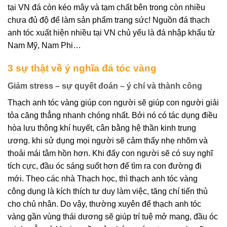
tại VN đá còn kéo mây và tạm chất bên trong còn nhiều
chưa đủ độ để làm sản phẩm trang sức! Nguồn đá thạch
anh tóc xuất hiện nhiều tại VN chủ yếu là đá nhập khẩu từ
Nam Mỹ, Nam Phi…
3 sự thật về ý nghĩa đá tóc vàng
Giảm stress – sự quyết đoán – ý chí và thành công
Thạch anh tóc vàng giúp con người sẽ giúp con người giải
tỏa căng thẳng nhanh chóng nhất. Bởi nó có tác dụng điều
hòa lưu thông khí huyết, cân bằng hệ thần kinh trung
ương. khi sử dụng mọi người sẽ cảm thấy nhẹ nhõm và
thoải mái tâm hồn hơn. Khi đấy con người sẽ có suy nghĩ
tích cực, đầu óc sáng suốt hơn để tìm ra con đường đi
mới. Theo các nhà Thạch học, thì thạch anh tóc vàng
công dụng là kích thích tư duy làm việc, tăng chí tiến thủ
cho chủ nhân. Do vậy, thường xuyên để thạch anh tóc
vàng gần vùng thái dương sẽ giúp trí tuệ mở mang, đầu óc