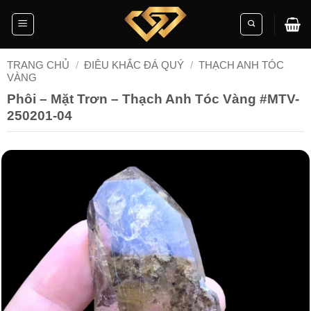
Skip
to
content
TRANG CHỦ
/
ĐIÊU KHẮC ĐÁ QUÝ
/
THẠCH ANH TÓC
VÀNG
Phôi – Mặt Trơn – Thạch Anh Tóc Vàng #MTV-
250201-04