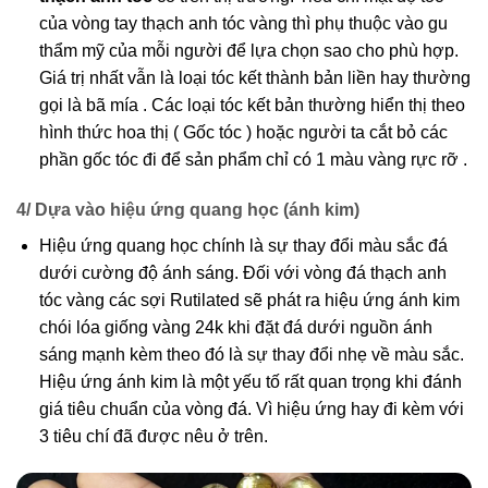
của vòng tay thạch anh tóc vàng thì phụ thuộc vào gu
thẩm mỹ của mỗi người để lựa chọn sao cho phù hợp.
Giá trị nhất vẫn là loại tóc kết thành bản liền hay thường
gọi là bã mía . Các loại tóc kết bản thường hiển thị theo
hình thức hoa thị ( Gốc tóc ) hoặc người ta cắt bỏ các
phần gốc tóc đi để sản phẩm chỉ có 1 màu vàng rực rỡ .
4/ Dựa vào hiệu ứng quang học (ánh kim)
Hiệu ứng quang học chính là sự thay đổi màu sắc đá
dưới cường độ ánh sáng. Đối với vòng đá thạch anh
tóc vàng các sợi Rutilated sẽ phát ra hiệu ứng ánh kim
chói lóa giống vàng 24k khi đặt đá dưới nguồn ánh
sáng mạnh kèm theo đó là sự thay đổi nhẹ về màu sắc.
Hiệu ứng ánh kim là một yếu tố rất quan trọng khi đánh
giá tiêu chuẩn của vòng đá. Vì hiệu ứng hay đi kèm với
3 tiêu chí đã được nêu ở trên.