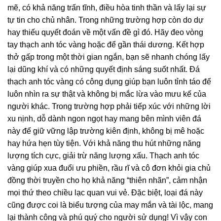
mẽ, có khả năng trấn tĩnh, điều hòa tinh thần và lấy lại sự
tự tin cho chủ nhân. Trong những trường hợp còn do dự
hay thiếu quyết đoán về một vấn đề gì đó. Hãy đeo vòng
tay thạch anh tóc vàng hoặc để gần thái dương. Kết hợp
thở gấp trong một thời gian ngắn, bạn sẽ nhanh chóng lấy
lại dũng khí và có những quyết định sáng suốt nhất. Đá
thạch anh tóc vàng có công dụng giúp bạn luôn tỉnh táo để
luôn nhìn ra sự thật và không bị mắc lừa vào mưu kế của
người khác. Trong trường hợp phải tiếp xúc với những lời
xu nịnh, dỗ dành ngon ngọt hay mang bên mình viên đá
này để giữ vững lập trường kiên định, không bị mê hoặc
hay hứa hẹn tùy tiện. Với khả năng thu hút những năng
lượng tích cực, giải trừ năng lượng xấu. Thạch anh tóc
vàng giúp xua đuổi ưu phiền, rầu rĩ và cô đơn khỏi gia chủ
đồng thời truyền cho họ khả năng “thiên nhãn”, cảm nhận
mọi thứ theo chiều lạc quan vui vẻ. Đặc biệt, loại đá này
cũng được coi là biểu tượng của may mắn và tài lộc, mang
lại thành công và phú quý cho người sử dụng! Vì vậy con