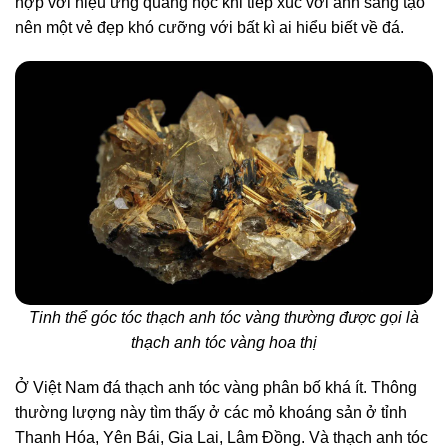
hợp với hiệu ứng quang học khi tiếp xúc với ánh sáng tạo
nên một vẻ đẹp khó cưỡng với bất kì ai hiểu biết về đá.
Tinh thể góc tóc thạch anh tóc vàng thường được gọi là
thạch anh tóc vàng hoa thị
Ở Việt Nam đá thạch anh tóc vàng phân bố khá ít. Thông
thường lượng này tìm thấy ở các mỏ khoáng sản ở tỉnh
Thanh Hóa, Yên Bái, Gia Lai, Lâm Đồng. Và thạch anh tóc