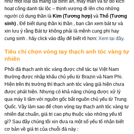
như một loại đá mang lại bình an, may mắn và từ đó kích
hoạt công danh tài lộc – thịnh vượng đi lên cho những
người có dụng thần là
Kim (Tương hợp)
và
Thổ (Tương
sinh) .
Để biết dụng thần kị thần , bạn cần xem bát tự và
xin lưu ý rằng Bát tự không phải là mệnh cung phi hay
cung sinh . hãy click vào đây để biết rõ hơn:
Xem tại đây
.
Tiêu chí chọn vòng tay thạch anh tóc vàng tự
nhiên
Phôi đá thạch anh tóc vàng được chế tác tại Việt Nam
thường được nhập khẩu chủ yếu từ Brazin và Nam Phi.
Hiện trên thị trường thì thạch anh tóc vàng giả hiện chưa
được phát hiện. Nhưng có khả năng chúng được xử lý
qua máy li tâm với nguồn gốc bắt nguồn chủ yếu từ Trung
Quốc. Vậy làm sao để chọn vòng tay thạch anh tóc vàng tự
nhiên đạt chuẩn, giá trị cao phụ thuộc vào những yếu tố
gì? Sau đây chúng tôi xin đưa ra một số yếu tố nhận biết
cơ bản về giá trị của chuỗi đá này :