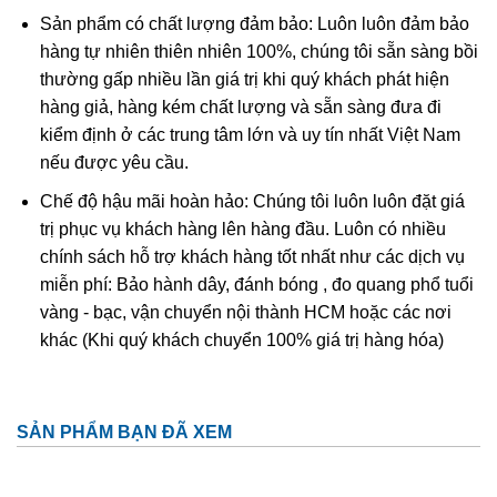
hợp với hiệu ứng quang học khi tiếp xúc với ánh sáng tạo
Sản phẩm có chất lượng đảm bảo: Luôn luôn đảm bảo
nên một vẻ đẹp khó cưỡng với bất kì ai hiểu biết về đá.
hàng tự nhiên thiên nhiên 100%, chúng tôi sẵn sàng bồi
thường gấp nhiều lần giá trị khi quý khách phát hiện
hàng giả, hàng kém chất lượng và sẵn sàng đưa đi
kiểm định ở các trung tâm lớn và uy tín nhất Việt Nam
nếu được yêu cầu.
Chế độ hậu mãi hoàn hảo: Chúng tôi luôn luôn đặt giá
trị phục vụ khách hàng lên hàng đầu. Luôn có nhiều
chính sách hỗ trợ khách hàng tốt nhất như các dịch vụ
miễn phí: Bảo hành dây, đánh bóng , đo quang phổ tuổi
vàng - bạc, vận chuyển nội thành HCM hoặc các nơi
khác (Khi quý khách chuyển 100% giá trị hàng hóa)
Tinh thể góc tóc thạch anh tóc vàng thường được gọi là
thạch anh tóc vàng hoa thị
Ở Việt Nam đá thạch anh tóc vàng phân bố khá ít. Thông
SẢN PHẨM BẠN ĐÃ XEM
thường lượng này tìm thấy ở các mỏ khoáng sản ở tỉnh
Thanh Hóa, Yên Bái, Gia Lai, Lâm Đồng. Và thạch anh tóc