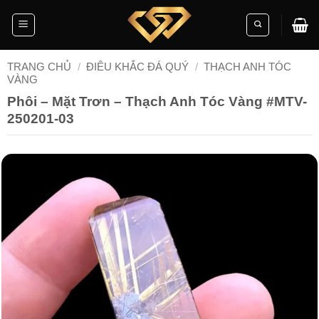
Skip
to
content
TRANG CHỦ
/
ĐIÊU KHẮC ĐÁ QUÝ
/
THẠCH ANH TÓC
VÀNG
Phôi – Mặt Trơn – Thạch Anh Tóc Vàng #MTV-
250201-03