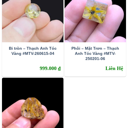
minh mẫn và khơi nguồn cảm hứng sáng tạo mạnh mẽ
hơn. Khiến chủ nhân không ngừng phát triển và thành
công trên con đường danh vọng.
Bi tròn – Thạch Anh Tóc
Phôi – Mặt Trơn – Thạch
Vàng #MTV-260615-04
Anh Tóc Vàng #MTV-
250201-06
999.000
₫
Liên Hệ
Thạch anh tóc vàng được chế tác làm trang sức mặt dây
chuyền
Tránh sự cả tin mềm lòng – kích hoạt may mắn tài lộc
Thạch anh tóc vàng có trường năng lượng vô cùng mạnh