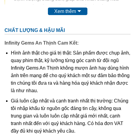
trong đường tình duyên, hạnh phúc lứa đôi được
Xem thêm
yên ấm, bền vững.
Bạn hãy cùng chúng tôi tìm về 3
sự thật đằng sau ý nghĩa của thạch anh tóc vàng!
cũng cách chọn vòng tay thạch anh tóc vàng chất
CHẤT LƯỢNG & HẬU MÃI
lượng chuẩn 100% tự nhiên
Infinity Gems An Thịnh Cam Kết:
Thạch anh tóc vàng là gì?
Hình ảnh thật cho giá trị thật: Sản phẩm được chụp ảnh,
quay phim thật, kỹ lưỡng từng góc cạnh từ đội ngũ
Theo các nhà nghiên cứu khoa học thì
đá thạch anh tóc
Infinity Gems An Thịnh không mượn ảnh hay dùng hình
vàng
có tên khoa học là Rutilated Quartz. Chúng là một
ảnh trên mạng để cho quý khách một sự đảm bảo thông
trong những biến thể quý hiếm thuộc họ nhà thạch anh. Vì
tin chúng tôi đưa ra và hàng hóa quý khách nhận được
sao Thạch anh tóc vàng lại được mệnh danh là loại thạch
là như nhau.
anh quý hiếm do tinh thể này phải trải qua hàng chục triệu
năm dưới lòng đất, dưới cường độ áp xuất và nhiệt độ
Giá luôn cập nhật và cạnh tranh nhất thị trường: Chúng
cao. Được hình thành là do có trộn lẫn các tinh thể hình
tôi nhập khẩu từ nguồn gốc đáng tin cậy, không qua
kim, hình que do chất Titan Oxit trong thạch anh cộng
trung gian và luôn luôn cập nhật giá mới nhất, cạnh
hưởng với các tinh thể rutile, tourmaline, feldspar. Nhìn
tranh nhất đến với quý khách hàng. Có hóa đơn VAT
bên ngoài thấy chúng như có các sợi nhỏ bên trong kết
đầy đủ khi quý khách yêu cầu.