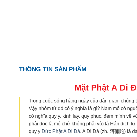
THÔNG TIN SẢN PHẨM
Mặt Phật A Di 
Trong cuộc sống hàng ngày của dân gian, chúng t
Vậy nhóm từ đó có ý nghĩa là gì? Nam mô có nguồ
có nghĩa quy y, kính lạy, quy phục, đem mình v
phải đọc là mô chứ không phải vô) là Hán dịch 
quy y
Đức Phật A Di Đà
. A Di Đà (zh. 阿彌陀) là da