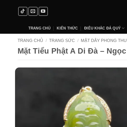
Skip
to
content
TRANG CHỦ
KIẾN THỨC
ĐIÊU KHẮC ĐÁ QUÝ
TRANG CHỦ
/
TRANG SỨC
/
MẶT DÂY PHONG THU
Mặt Tiểu Phật A Di Đà – Ng