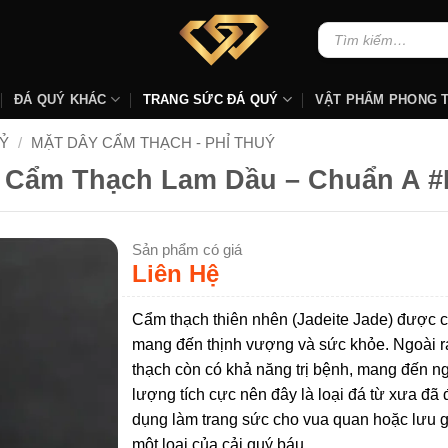
Tìm
kiếm:
ĐÁ QUÝ KHÁC
TRANG SỨC ĐÁ QUÝ
VẬT PHẨM PHONG 
Ỷ
/
MẶT DÂY CẨM THẠCH - PHỈ THUÝ
ọc Cẩm Thạch Lam Dầu – Chuẩn A 
Sản phẩm có giá
Liên Hệ
Cẩm thạch thiên nhên (Jadeite Jade) được c
mang đến thịnh vượng và sức khỏe. Ngoài r
thạch còn có khả năng trị bệnh, mang đến 
lượng tích cực nên đây là loại đá từ xưa đã
dụng làm trang sức cho vua quan hoặc lưu 
một loại của cải quý báu.