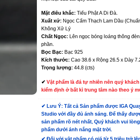
Mặt điêu khắc:
Tiểu Phật A Di Đà.
Xuất xứ:
Ngọc Cẩm Thạch Lam Dầu (Chuẩn
Không Xử Lý
Chất Ngọc:
Lên ngọc bóng loáng thông đèn
phần.
Bọc Bạc:
Bạc 925
Kích thước:
Cao 38.6 x Rộng 26.5 x Dày 7.
Trọng lượng:
44.8 (cts)
✔
Vật phẩm là đá tự nhiên nên quý khách
kiểm định ở bất kì trung tâm nào theo ý 
✔
Lưu Ý: Tất cả Sản phẩm được IGA Qua
Studio với đầy đủ ánh sáng. Để thấy được
sản phẩm rõ nét nhất, Quý khách vui lòn
phẩm dưới ánh nắng mặt trời.
✔
Đối với vật phẩm có giá từ 5 triệu trở lê