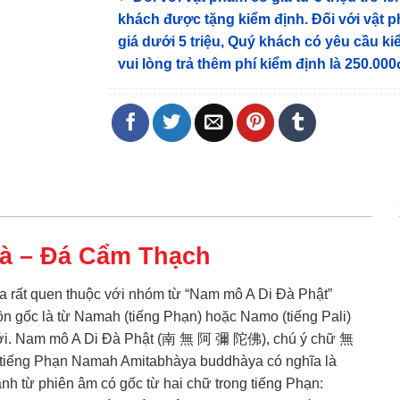
khách được tặng kiểm định
. Đối với vật 
giá dưới 5 triệu, Quý khách có yêu cầu k
vui lòng trả thêm phí kiểm định là 250.000
Đà – Đá Cẩm Thạch
a rất quen thuộc với nhóm từ “Nam mô A Di Đà Phật”
n gốc là từ Namah (tiếng Phạn) hoặc Namo (tiếng Pali)
ề với. Nam mô A Di Đà Phật (南 無 阿 彌 陀佛), chú ý chữ 無
từ tiếng Phạn Namah Amitabhàya buddhàya có nghĩa là
nh từ phiên âm có gốc từ hai chữ trong tiếng Phạn: