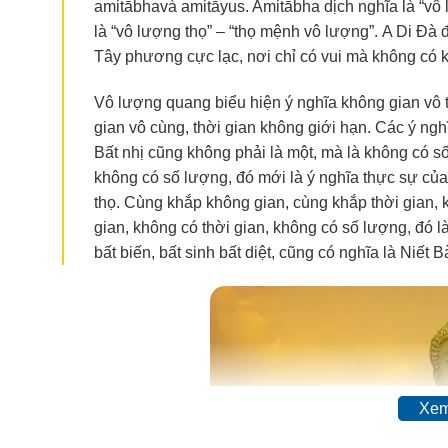
amitābhavà amitāyus. Amitābha dịch nghĩa là “vô
là “vô lượng thọ” – “thọ mệnh vô lượng”. A Di Đà 
Tây phương cực lạc, nơi chỉ có vui mà không có 
Vô lượng quang biểu hiện ý nghĩa không gian vô t
gian vô cùng, thời gian không giới hạn. Các ý ngh
Bất nhị cũng không phải là một, mà là không có s
không có số lượng, đó mới là ý nghĩa thực sự củ
thọ. Cùng khắp không gian, cùng khắp thời gian,
gian, không có thời gian, không có số lượng, đó 
bất biến, bất sinh bất diệt, cũng có nghĩa là Niết B
Xem