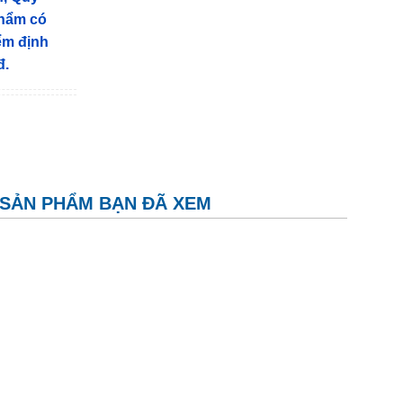
phẩm có
iểm định
đ.
SẢN PHẨM BẠN ĐÃ XEM