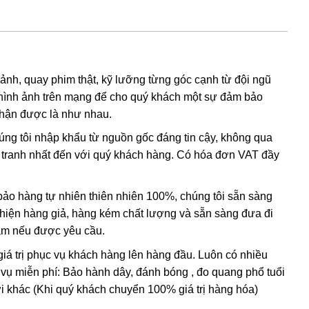
 ảnh, quay phim thật, kỹ lưỡng từng góc cạnh từ đội ngũ
hình ảnh trên mạng để cho quý khách một sự đảm bảo
nhận được là như nhau.
húng tôi nhập khẩu từ nguồn gốc đáng tin cậy, không qua
nh tranh nhất đến với quý khách hàng. Có hóa đơn VAT đầy
óa thành vị Phật của thế giới Tây phương
o hàng tự nhiên thiên nhiên 100%, chúng tôi sẵn sàng
có vui mà không có khổ
t hiện hàng giả, hàng kém chất lượng và sẵn sàng đưa đi
Nam nếu được yêu cầu.
i Đà
giá trị phục vụ khách hàng lên hàng đầu. Luôn có nhiều
 vụ miễn phí: Bảo hành dây, đánh bóng , đo quang phổ tuổi
trong tất cả các nhánh của Phật Giáo. Ngài là biểu tượng
i khác (Khi quý khách chuyển 100% giá trị hàng hóa)