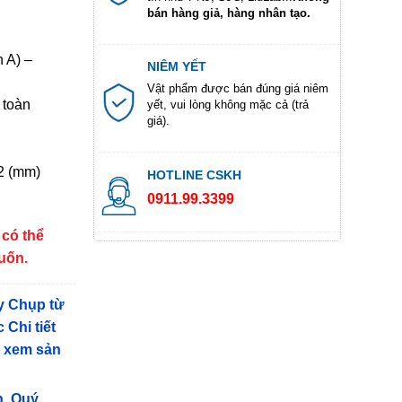
bán hàng giả, hàng nhân tạo.
 A) –
NIÊM YẾT
Vật phẩm được bán đúng giá niêm
 toàn
yết, vui lòng không mặc cả (trả
giá).
2 (mm)
HOTLINE CSKH
0911.99.3399
 có thể
muốn.
y Chụp từ
 Chi tiết
g xem sản
n, Quý