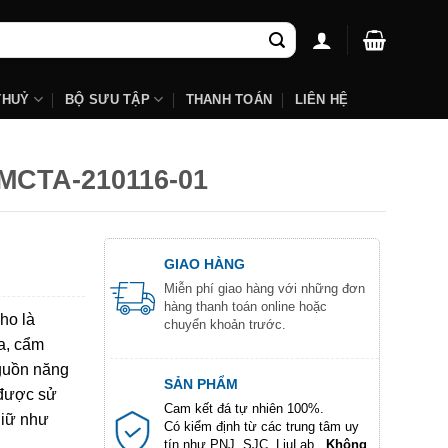
THUỶ
BỘ SƯU TẬP
THANH TOÁN
LIÊN HỆ
#MCTA-210116-01
GIAO HÀNG
Miễn phí giao hàng với những đơn
hàng thanh toán online hoặc
ho là
chuyển khoản trước.
a, cẩm
nguồn năng
SẢN PHẨM
 được sử
Cam kết đá tự nhiên 100%.
giữ như
Có kiểm định từ các trung tâm uy
tín như PNJ, SJC, LiuLab...
Không