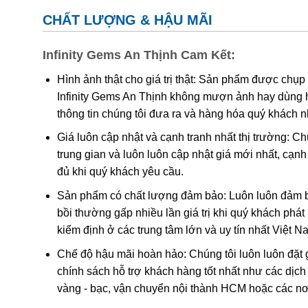
CHẤT LƯỢNG & HẬU MÃI
Infinity Gems An Thịnh Cam Kết:
Hình ảnh thật cho giá trị thật: Sản phẩm được chụp
Infinity Gems An Thịnh không mượn ảnh hay dùng 
thông tin chúng tôi đưa ra và hàng hóa quý khách 
Giá luôn cập nhật và cạnh tranh nhất thị trường: C
trung gian và luôn luôn cập nhật giá mới nhất, cạ
đủ khi quý khách yêu cầu.
A Di Đà được thế gian hình tượng h
Sản phẩm có chất lượng đảm bảo: Luôn luôn đảm bả
cực lạc, nơi chỉ 
bồi thường gấp nhiều lần giá trị khi quý khách phá
kiểm định ở các trung tâm lớn và uy tín nhất Việt 
Ý NGHĨA khi sử dụng phật bản mệnh A D
Chế độ hậu mãi hoàn hảo: Chúng tôi luôn luôn đặt 
chính sách hỗ trợ khách hàng tốt nhất như các dịch
Phật A Di Đà là vị phật xuất hiện và được tôn sùng 
vàng - bạc, vận chuyển nội thành HCM hoặc các nơ
của sự từ bi và trí tuệ.