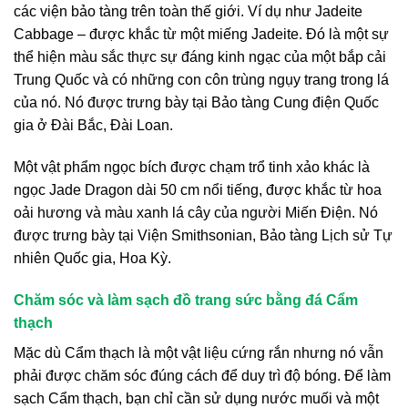
các viện bảo tàng trên toàn thế giới. Ví dụ như Jadeite
Cabbage – được khắc từ một miếng Jadeite. Đó là một sự
thể hiện màu sắc thực sự đáng kinh ngạc của một bắp cải
Trung Quốc và có những con côn trùng ngụy trang trong lá
của nó. Nó được trưng bày tại Bảo tàng Cung điện Quốc
gia ở Đài Bắc, Đài Loan.
Một vật phẩm ngọc bích được chạm trổ tinh xảo khác là
ngọc Jade Dragon dài 50 cm nổi tiếng, được khắc từ hoa
oải hương và màu xanh lá cây của người Miến Điện. Nó
được trưng bày tại Viện Smithsonian, Bảo tàng Lịch sử Tự
nhiên Quốc gia, Hoa Kỳ.
Chăm sóc và làm sạch đồ trang sức bằng đá Cẩm
thạch
Mặc dù Cẩm thạch là một vật liệu cứng rắn nhưng nó vẫn
phải được chăm sóc đúng cách để duy trì độ bóng. Để làm
sạch Cẩm thạch, bạn chỉ cần sử dụng nước muối và một