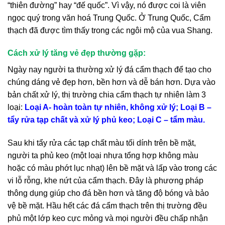
“thiên đường” hay “đế quốc”. Vì vậy, nó được coi là viên
ngọc quý trong văn hoá Trung Quốc. Ở Trung Quốc, Cẩm
thạch đã được tìm thấy trong các ngôi mộ của vua Shang.
Cách xử lý tăng vẻ đẹp thường gặp:
Ngày nay người ta thường xử lý đá cẩm thạch để tạo cho
chúng dáng vẻ đẹp hơn, bền hơn và dễ bán hơn. Dựa vào
bản chất xử lý, thị trường chia cẩm thạch tự nhiên làm 3
loại:
Loại A- hoàn toàn tự nhiên, không xử lý; Loại B –
tẩy rửa tạp chất và xử lý phủ keo; Loại C – tẩm màu.
Sau khi tẩy rửa các tạp chất màu tối dính trên bề mặt,
người ta phủ keo (một loại nhựa tổng hợp không màu
hoặc có màu phớt lục nhạt) lên bề mặt và lấp vào trong các
vi lỗ rỗng, khe nứt của cẩm thạch. Đây là phương pháp
thông dụng giúp cho đá bền hơn và tăng độ bóng và bảo
vệ bề mặt. Hầu hết các đá cẩm thạch trên thị trường đều
phủ một lớp keo cực mỏng và mọi người đều chấp nhận