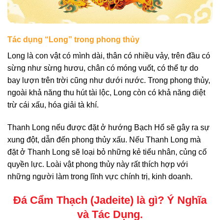
Tác dụng “Long” trong phong thủy
Long là con vật có mình dài, thân có nhiều vảy, trên đầu có
sừng như sừng hươu, chân có móng vuốt, có thể tự do
bay lượn trên trời cũng như dưới nước. Trong phong thủy,
ngoài khả năng thu hút tài lộc, Long còn có khả năng diệt
trừ cái xấu, hóa giải tà khí.
Thanh Long nếu được đặt ở hướng Bạch Hổ sẽ gây ra sự
xung đột, dẫn đến phong thủy xấu. Nếu Thanh Long mà
đặt ở Thanh Long sẽ loại bỏ những kẻ tiểu nhân, củng cố
quyền lực. Loài vật phong thủy này rất thích hợp với
những người làm trong lĩnh vực chính trị, kinh doanh.
Đá Cẩm Thạch (Jadeite) là gì? Ý Nghĩa
và Tác Dụng.