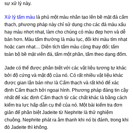
sự xử lý này.
Xử lý tẩm màu
là phủ một màu nhân tạo lên bề mặt đá cẩm
thạch, phương pháp này chỉ sử dụng cho các đá màu xấu
hay màu nhợt nhạt, làm cho chúng có màu đẹp hơn và dễ
bán hơn. Màu tẩm thường là màu lục, đôi khi màu tím nhạt
hoặc cam nhạt… Diện tích tẩm màu cũng thay đổi: tẩm
toàn bộ bề mặt viên đá, tẩm một phần, tẩm theo dạng đốm.
Jade có thể được phân biệt với các vật liệu tương tự khác
bởi độ cứng và mật độ của nó. Có rất nhiều vật liệu khác
được gian lận bán như là Cẩm thạch và rất khó để xác
định Cẩm thạch bởi ngoại hình. Phương pháp đáng tin cậy
nhất để xác định Cẩm thạch từ các chất khác là bằng cách
kiểm tra lực hấp dẫn cụ thể của nó. Một bài kiểm tra đơn
giản để phân biệt Jadeite từ Nephrite là thử nghiệm
chuông. Nephrite phát ra âm thanh khi nó bị đánh, trong khi
đó Jadeite thì không.