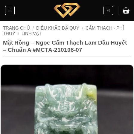
Skip
to
content
TRANG CHỦ
/
ĐIÊU KHẮC ĐÁ QUÝ
/
CẨM THẠCH - PHỈ
THUÝ
/
LINH VẬT
Mặt Rồng – Ngọc Cẩm Thạch Lam Dầu Huyết
– Chuẩn A #MCTA-210108-07