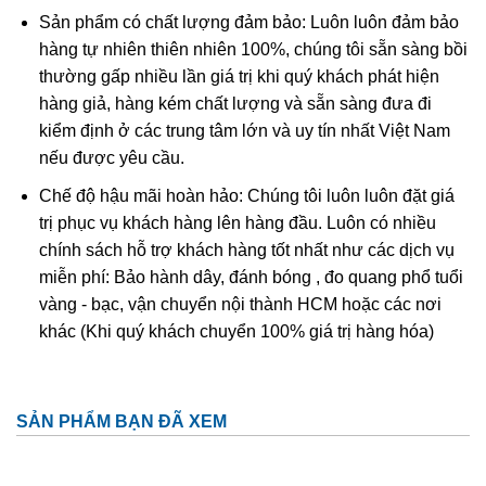
thạch đã được tìm thấy trong các ngôi mộ của vua Shang.
Sản phẩm có chất lượng đảm bảo: Luôn luôn đảm bảo
hàng tự nhiên thiên nhiên 100%, chúng tôi sẵn sàng bồi
Cách xử lý tăng vẻ đẹp thường gặp:
thường gấp nhiều lần giá trị khi quý khách phát hiện
Ngày nay người ta thường xử lý đá cẩm thạch để tạo cho
hàng giả, hàng kém chất lượng và sẵn sàng đưa đi
chúng dáng vẻ đẹp hơn, bền hơn và dễ bán hơn. Dựa vào
kiểm định ở các trung tâm lớn và uy tín nhất Việt Nam
bản chất xử lý, thị trường chia cẩm thạch tự nhiên làm 3
nếu được yêu cầu.
loại:
Loại A- hoàn toàn tự nhiên, không xử lý; Loại B –
Chế độ hậu mãi hoàn hảo: Chúng tôi luôn luôn đặt giá
tẩy rửa tạp chất và xử lý phủ keo; Loại C – tẩm màu.
trị phục vụ khách hàng lên hàng đầu. Luôn có nhiều
chính sách hỗ trợ khách hàng tốt nhất như các dịch vụ
Sau khi tẩy rửa các tạp chất màu tối dính trên bề mặt,
miễn phí: Bảo hành dây, đánh bóng , đo quang phổ tuổi
người ta phủ keo (một loại nhựa tổng hợp không màu
vàng - bạc, vận chuyển nội thành HCM hoặc các nơi
hoặc có màu phớt lục nhạt) lên bề mặt và lấp vào trong các
khác (Khi quý khách chuyển 100% giá trị hàng hóa)
vi lỗ rỗng, khe nứt của cẩm thạch. Đây là phương pháp
thông dụng giúp cho đá bền hơn và tăng độ bóng và bảo
vệ bề mặt. Hầu hết các đá cẩm thạch trên thị trường đều
phủ một lớp keo cực mỏng và mọi người đều chấp nhận
SẢN PHẨM BẠN ĐÃ XEM
sự xử lý này.