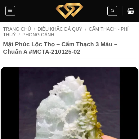
Skip
to
content
TRANG CHỦ
/
ĐIÊU KHẮC ĐÁ QUÝ
/
CẨM THẠCH - PHỈ
THUÝ
/
PHONG CẢNH
Mặt Phúc Lộc Thọ – Cẩm Thạch 3 Màu –
Chuẩn A #MCTA-210125-02