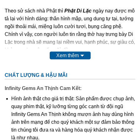
Theo sử sách nhà Phật thì
Phật Di Lặc
ngày nay được mô
tả lại với hình dáng: thân hình mập, ung dung tự tại, tướng
ngồi thoải mái, miệng luôn cười tươi, bụng căng phệ.
Chính vì vậy, con người luôn tin rằng thờ hay trưng bày Di
Lặc trong nhà sẽ mang lại niềm vui, hạnh phúc, sự giàu có,
khỏe mạnh, cuộc sống đủ đầy.
Xem thêm
Phật Di Lặc
cao quý, thiêng liêng,…nên chất liệu để các
nghệ nhân điêu khắc nên Ngài cũng quý và sang không
CHẤT LƯỢNG & HẬU MÃI
kém như: các loại gỗ quý, đá quý,…
Infinity Gems An Thịnh Cam Kết:
Ngoài tượng
Phật Di Lặc
to, chễm chệ được đặt tại tư gia,
Hình ảnh thật cho giá trị thật: Sản phẩm được chụp ảnh,
công ty, nơi công cộng thì hình ảnh Ngài cũng được điêu
quay phim thật, kỹ lưỡng từng góc cạnh từ đội ngũ
khắc tinh xảo trên nền mặt dây chuyền. Điều này giúp
Infinity Gems An Thịnh không mượn ảnh hay dùng hình
chúng ta có thể mang Phật bên mình mọi lúc mọi nơi để
ảnh trên mạng để cho quý khách một sự đảm bảo thông
phù hộ độ trì,…Và mặt dây chuyền
Phật Di Lặc
cũng được
tin chúng tôi đưa ra và hàng hóa quý khách nhận được
nhiều tín đồ kể cả tín ngưỡng Phật hay không tín ngưỡng
là như nhau.