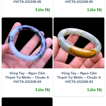
#VCTA-241106-06
#VCTA-241106-05
mình, đồng thời xua đuổi ma quỷ.
Liên Hệ
Liên Hệ
Thông tin chung về đá Cẩm thạch
Cẩm Thạch
là loại đá quý đa khoáng, nghĩa là jadeite hoặc
nepherite chỉ là một trong các thành phần tạo đá, tuy nhiên
hàm lượng của chúng chiếm đa số nên tên của chúng
được dùng để gọi tên đá, như
Cẩm Thạch
Jadeite
hoặc
Cẩm Thạch
Nepherite. Hiện nay trên thị trường quốc
tế, Jadeite được ưa chuộng và có giá trị cao hơn
Nepherite vì thường có màu sắc đẹp hơn, trong và cứng
chắc hơn.
Vòng Tay – Ngọc Cẩm
Vòng Tay – Ngọc Cẩm
Thạch Tự Nhiên – Chuẩn A
Thạch Tự Nhiên – Chuẩn A
#VCTA-241106-04
#VCTA-241106-03
Liên Hệ
Liên Hệ