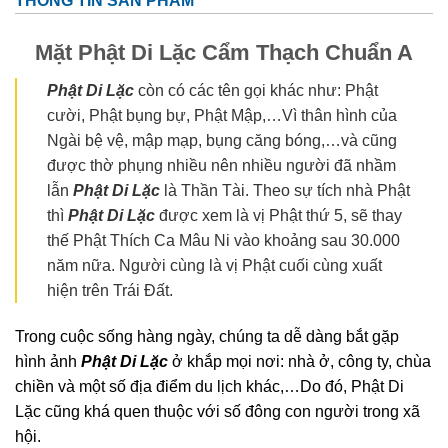
THÔNG TIN SẢN PHẨM
Mặt Phật Di Lặc Cẩm Thạch Chuẩn A
Phật Di Lặc
còn có các tên gọi khác như: Phật
cười, Phật bụng bự, Phật Mập,…Vì thân hình của
Ngài bệ vệ, mập mạp, bụng căng bóng,…và cũng
được thờ phụng nhiều nên nhiều người đã nhầm
lẫn
Phật Di Lặc
là Thần Tài. Theo sự tích nhà Phật
thì
Phật Di Lặc
được xem là vị Phật thứ 5, sẽ thay
thế Phật Thích Ca Mâu Ni vào khoảng sau 30.000
năm nữa. Người cùng là vị Phật cuối cùng xuất
hiện trên Trái Đất.
Trong cuộc sống hàng ngày, chúng ta dễ dàng bắt gặp
hình ảnh
Phật Di Lặc
ở khắp mọi nơi: nhà ở, công ty, chùa
chiền và một số địa điểm du lịch khác,…Do đó, Phật Di
Lặc cũng khá quen thuộc với số đông con người trong xã
hội.