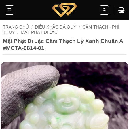
Skip
to
content
TRANG CHỦ
/
ĐIÊU KHẮC ĐÁ QUÝ
/
CẨM THẠCH - PHỈ
THUÝ
/
MẶT PHẬT DI LẶC
Mặt Phật Di Lặc Cẩm Thạch Lý Xanh Chuẩn A
#MCTA-0814-01