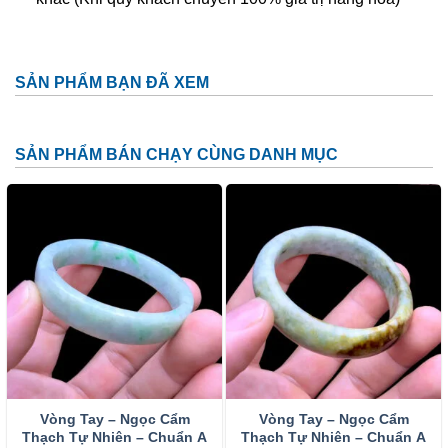
Phật Di Lặc tay cầm thỏi vàng
Phật Di Lặc ôm phiến đá
SẢN PHẨM BẠN ĐÃ XEM
Phật Di Lặc dưới cây tùng, vác bao bố to phía sau
lưng…
SẢN PHẨM BÁN CHẠY CÙNG DANH MỤC
Với mỗi tạo hình, Phật Di Lặc sẽ mang lại ý nghĩa riêng
nhưng vẫn không thể tách rời những ý nghĩa chung nhất:
Cuộc sống sung túc, con cháu đề huề, mang lại may mắn,
sức khỏe tài lộc, thịnh vượng, niềm vui, hạnh phúc, ấm no,
xua đuổi tà ma…
Đá Cẩm Thạch (Jadeite) là gì? Ý Nghĩa và Tác
Dụng.
Người xưa cho rằng, đeo ngọc trên người tốt cho vận khí,
tốt cho sức khỏe, tốt cho tiền tài. Vàng thời có giá, mà ngọc
lại vô giá. Người ta đã chọn trang sức đá cẩm thạch để làm
Vòng Tay – Ngọc Cẩm
Vòng Tay – Ngọc Cẩm
Thạch Tự Nhiên – Chuẩn A
Thạch Tự Nhiên – Chuẩn A
phụ kiện và với mục đích chính là đem lại may mắn cho