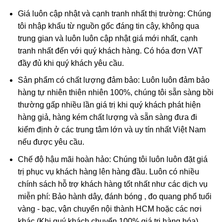
đều ưa chuộng.
Giá luôn cập nhật và cạnh tranh nhất thị trường: Chúng
tôi nhập khẩu từ nguồn gốc đáng tin cậy, không qua
trung gian và luôn luôn cập nhật giá mới nhất, cạnh
tranh nhất đến với quý khách hàng. Có hóa đơn VAT
đầy đủ khi quý khách yêu cầu.
Sản phẩm có chất lượng đảm bảo: Luôn luôn đảm bảo
hàng tự nhiên thiên nhiên 100%, chúng tôi sẵn sàng bồi
thường gấp nhiều lần giá trị khi quý khách phát hiện
hàng giả, hàng kém chất lượng và sẵn sàng đưa đi
kiểm định ở các trung tâm lớn và uy tín nhất Việt Nam
nếu được yêu cầu.
Phật Di Lặc trong phong thủy
Chế độ hậu mãi hoàn hảo: Chúng tôi luôn luôn đặt giá
Ngày nay, Phật Di Lặc Đá Ruby được tạo hình nhiều kiểu
trị phục vụ khách hàng lên hàng đầu. Luôn có nhiều
khác nhau chứ không có 1 kiểu nhất định:
chính sách hỗ trợ khách hàng tốt nhất như các dịch vụ
miễn phí: Bảo hành dây, đánh bóng , đo quang phổ tuổi
Phật Di Lặc nô đùa cùng bọn trẻ
vàng - bạc, vận chuyển nội thành HCM hoặc các nơi
Phật Di Lặc kéo túi tiền
khác (Khi quý khách chuyển 100% giá trị hàng hóa)