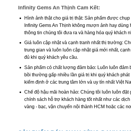
Infinity Gems An Thịnh Cam Kết:
Hình ảnh thật cho giá trị thật: Sản phẩm được chụp
Infinity Gems An Thịnh không mượn ảnh hay dùng 
Hiện Nay Trên Thị Trường Quốc Tế, Đá Cẩm T
thông tin chúng tôi đưa ra và hàng hóa quý khách 
Giá luôn cập nhật và cạnh tranh nhất thị trường: C
Tên Jade bắt nguồn từ tiếng Tây Ban Nha “piedra de ij
trung gian và luôn luôn cập nhật giá mới nhất, cạ
tên theo cách này sau khi các nhà thám hiểm người 
đủ khi quý khách yêu cầu.
nắm giữ những mảnh Cẩm thạch bên cạnh tin rằng nó c
Sản phẩm có chất lượng đảm bảo: Luôn luôn đảm bả
nghĩa là “thiên đường” hay “đế quốc”. Vì vậy, nó được
bồi thường gấp nhiều lần giá trị khi quý khách phá
Quốc, Cẩm thạch đã được tìm thấy trong các ngôi mộ
kiểm định ở các trung tâm lớn và uy tín nhất Việt 
Cách xử lý tăng vẻ đẹp thường gặp:
Chế độ hậu mãi hoàn hảo: Chúng tôi luôn luôn đặt 
chính sách hỗ trợ khách hàng tốt nhất như các dịch
Ngày nay người ta thường xử lý đá cẩm thạch để tạo
vàng - bạc, vận chuyển nội thành HCM hoặc các nơ
vào bản chất xử lý, thị trường chia cẩm thạch tự nhiên 
Loại B – tẩy rửa tạp chất và xử lý phủ keo; Loại C 
Sau khi tẩy rửa các tạp chất màu tối dính trên bề mặt