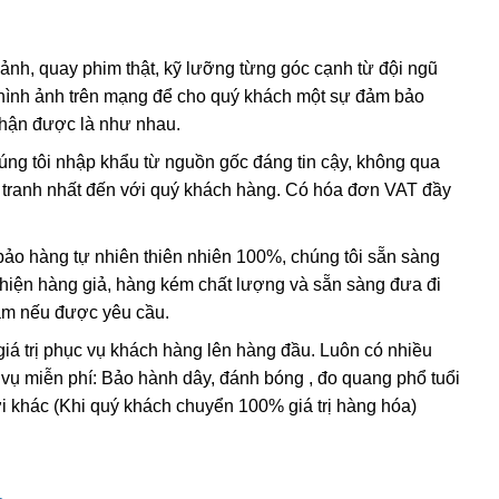
 ảnh, quay phim thật, kỹ lưỡng từng góc cạnh từ đội ngũ
hình ảnh trên mạng để cho quý khách một sự đảm bảo
hạch (Jadeite) được ưa Chuộng Và Có Giá Trị Cao
nhận được là như nhau.
húng tôi nhập khẩu từ nguồn gốc đáng tin cậy, không qua
ada”, có nghĩa là “đá đau đớn ở bên cạnh”.
Nó được đặt
nh tranh nhất đến với quý khách hàng. Có hóa đơn VAT đầy
Tây Ban Nha thấy những người bản xứ ở Trung Mỹ đang
ó thể chữa bệnh. Người Trung Quốc coi ngọc là “yu”, có
o hàng tự nhiên thiên nhiên 100%, chúng tôi sẵn sàng
 coi là viên ngọc quý trong văn hoá Trung Quốc. Ở Trung
t hiện hàng giả, hàng kém chất lượng và sẵn sàng đưa đi
 của vua Shang.
Nam nếu được yêu cầu.
giá trị phục vụ khách hàng lên hàng đầu. Luôn có nhiều
 vụ miễn phí: Bảo hành dây, đánh bóng , đo quang phổ tuổi
 cho chúng dáng vẻ đẹp hơn, bền hơn và dễ bán hơn. Dựa
i khác (Khi quý khách chuyển 100% giá trị hàng hóa)
làm 3 loại:
Loại A- hoàn toàn tự nhiên, không xử lý;
– tẩm màu.
, người ta phủ keo (một loại nhựa tổng hợp không màu hoặc