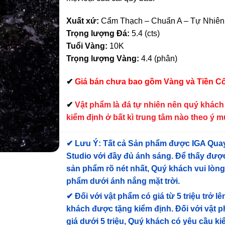
Xuất xứ:
Cẩm Thạch – Chuẩn A – Tự Nhiê
Trọng lượng Đá:
5.4 (cts)
Tuổi Vàng:
10K
Trọng lượng Vàng:
4.4 (phân)
✔
Giá bán chưa bao gồm Vàng và Tiền C
✔
Vật phẩm là đá tự nhiên nên quý khách
kiểm định ở bất kì trung tâm nào theo ý 
✔
Lưu Ý: Tất cả Sản phẩm được IGA Qua
Studio với đầy đủ ánh sáng. Để thấy được
sản phẩm rõ nét nhất, Quý khách vui lòn
phẩm dưới ánh nắng mặt trời.
✔
Đối với vật phẩm có giá từ 5 triệu trở lê
khách được tặng kiểm định
. Đối với vật 
giá dưới 5 triệu, Quý khách có yêu cầu k