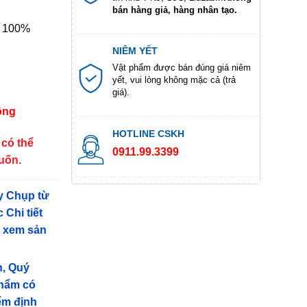
bán hàng giả, hàng nhân tạo.
n 100%
NIÊM YẾT
Vật phẩm được bán đúng giá niêm
yết, vui lòng không mặc cả (trả
giá).
ông
HOTLINE CSKH
 có thể
0911.99.3399
muốn.
y Chụp từ
 Chi tiết
g xem sản
n, Quý
phẩm có
iểm định