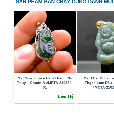
SẢN PHẨM BÁN CHẠY CÙNG DANH MỤ
có màu phớt lục nhạt) lên bề mặt và lấp vào trong các
thông dụng giúp cho đá bền hơn và tăng độ bóng và bả
phủ một lớp keo cực mỏng và mọi người đều chấp nhậ
Xử lý tẩm màu
là phủ một màu nhân tạo lên bề mặt đá
xấu hay màu nhợt nhạt, làm cho chúng có màu đẹp hơ
tím nhạt hoặc cam nhạt… Diện tích tẩm màu cũng thay 
dạng đốm.
Jade có thể được phân biệt với các vật liệu tương tự k
khác được gian lận bán như là Cẩm thạch và rất khó
tin cậy nhất để xác định Cẩm thạch từ các chất khác là
Mặt Sơn Thuỷ – Cẩm Thạch Phỉ
Mặt Phật Di Lặc 
kiểm tra đơn giản để phân biệt Jadeite từ Nephrite là 
Thuý – Chuẩn A #MPTA-230324-
Thạch Lam Dầu 
đánh, trong khi đó Jadeite thì không.
01
#MCTA-2101
Liên Hệ
Huyền thoại về sức mạnh chữa bệnh siê
Người Maya và người Aztec tin rằng Cẩm thạch có thể