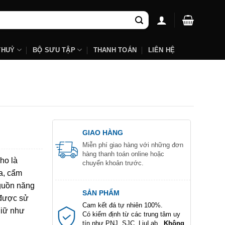
THUỶ
BỘ SƯU TẬP
THANH TOÁN
LIÊN HỆ
GIAO HÀNG
Miễn phí giao hàng với những đơn
hàng thanh toán online hoặc
ho là
chuyển khoản trước.
a, cẩm
nguồn năng
SẢN PHẨM
 được sử
Cam kết đá tự nhiên 100%.
giữ như
Có kiểm định từ các trung tâm uy
tín như PNJ, SJC, LiuLab...
Không