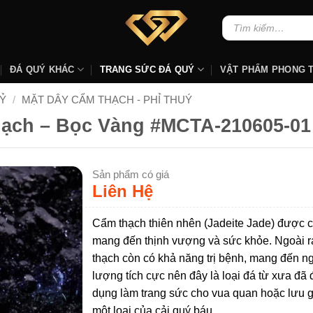
Tìm
kiếm:
ĐÁ QUÝ KHÁC
TRANG SỨC ĐÁ QUÝ
VẬT PHẨM PHONG 
Ỷ
/
MẶT DÂY CẨM THẠCH - PHỈ THUÝ
ạch – Bọc Vàng #MCTA-210605-01
Sản phẩm có giá
Liên Hệ
Cẩm thạch thiên nhên (Jadeite Jade) được c
mang đến thịnh vượng và sức khỏe. Ngoài r
thạch còn có khả năng trị bệnh, mang đến 
lượng tích cực nên đây là loại đá từ xưa đã
dụng làm trang sức cho vua quan hoặc lưu 
một loại của cải quý báu.