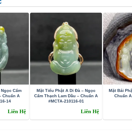
C
 vi lỗ rỗng, khe nứt của cẩm thạch. Đây là phương pháp
o vệ bề mặt. Hầu hết các đá cẩm thạch trên thị trường đều
n sự xử lý này.
 cẩm thạch, phương pháp này chỉ sử dụng cho các đá màu
n và dễ bán hơn. Màu tẩm thường là màu lục, đôi khi màu
đổi: tẩm toàn bộ bề mặt viên đá, tẩm một phần, tẩm theo
hác bởi độ cứng và mật độ của nó. Có rất nhiều vật liệu
 để xác định Cẩm thạch bởi ngoại hình. Phương pháp đáng
 bằng cách kiểm tra lực hấp dẫn cụ thể của nó. Một bài
– Ngọc Cẩm
Mặt Tiểu Phật A Di Đà – Ngọc
Mặt Bái Phậ
thử nghiệm chuông. Nephrite phát ra âm thanh khi nó bị
– Chuẩn A
Cẩm Thạch Lam Dầu – Chuẩn A
Chuẩn A
16-14
#MCTA-210116-01
Liên Hệ
Liên Hệ
u hình của đá Cẩm thạch
 chữa bệnh đau ở bên cạnh cơ thể. Đây là nơi tên “Cẩm