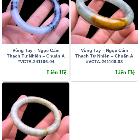
Vòng Tay – Ngọc Cẩm
Vòng Tay – Ngọc Cẩm
Thạch Tự Nhiên – Chuẩn A
Thạch Tự Nhiên – Chuẩn A
#VCTA-241106-04
#VCTA-241106-03
Thạch anh tóc vàng được chế tác làm trang sức mặt dây
Liên Hệ
Liên Hệ
chuyền
Tránh sự cả tin mềm lòng – kích hoạt may mắn tài lộc
Thạch anh tóc vàng có trường năng lượng vô cùng mạnh
mẽ, có khả năng trấn tĩnh, điều hòa tinh thần và lấy lại sự
tự tin cho chủ nhân. Trong những trường hợp còn do dự
hay thiếu quyết đoán về một vấn đề gì đó. Hãy đeo vòng
tay thạch anh tóc vàng hoặc để gần thái dương. Kết hợp
thở gấp trong một thời gian ngắn, bạn sẽ nhanh chóng lấy