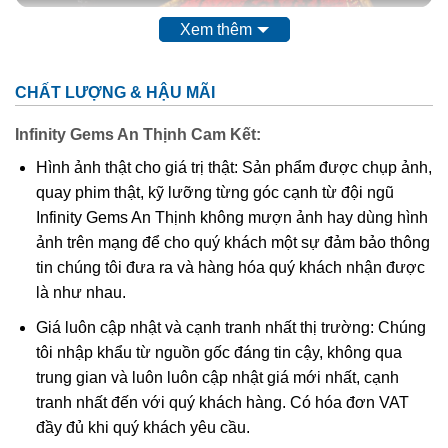
Xem thêm
Thạch anh tóc vàng là gì?
Theo các nhà nghiên cứu khoa học thì
đá thạch anh tóc
CHẤT LƯỢNG & HẬU MÃI
vàng
có tên khoa học là Rutilated Quartz. Chúng là một
trong những biến thể quý hiếm thuộc họ nhà thạch anh. Vì
Infinity Gems An Thịnh Cam Kết:
sao Thạch anh tóc vàng lại được mệnh danh là loại thạch
Hình ảnh thật cho giá trị thật: Sản phẩm được chụp ảnh,
anh quý hiếm do tinh thể này phải trải qua hàng chục triệu
quay phim thật, kỹ lưỡng từng góc cạnh từ đội ngũ
năm dưới lòng đất, dưới cường độ áp xuất và nhiệt độ
Infinity Gems An Thịnh không mượn ảnh hay dùng hình
cao. Được hình thành là do có trộn lẫn các tinh thể hình
ảnh trên mạng để cho quý khách một sự đảm bảo thông
kim, hình que do chất Titan Oxit trong thạch anh cộng
tin chúng tôi đưa ra và hàng hóa quý khách nhận được
hưởng với các tinh thể rutile, tourmaline, feldspar. Nhìn
là như nhau.
bên ngoài thấy chúng như có các sợi nhỏ bên trong kết
hợp với hiệu ứng quang học khi tiếp xúc với ánh sáng tạo
Giá luôn cập nhật và cạnh tranh nhất thị trường: Chúng
nên một vẻ đẹp khó cưỡng với bất kì ai hiểu biết về đá.
tôi nhập khẩu từ nguồn gốc đáng tin cậy, không qua
trung gian và luôn luôn cập nhật giá mới nhất, cạnh
tranh nhất đến với quý khách hàng. Có hóa đơn VAT
đầy đủ khi quý khách yêu cầu.