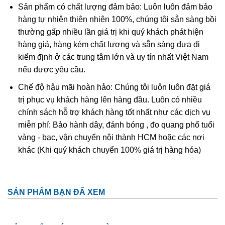
Sản phẩm có chất lượng đảm bảo: Luôn luôn đảm bảo
hàng tự nhiên thiên nhiên 100%, chúng tôi sẵn sàng bồi
thường gấp nhiều lần giá trị khi quý khách phát hiện
hàng giả, hàng kém chất lượng và sẵn sàng đưa đi
kiểm định ở các trung tâm lớn và uy tín nhất Việt Nam
nếu được yêu cầu.
Chế độ hậu mãi hoàn hảo: Chúng tôi luôn luôn đặt giá
Tinh thể góc tóc thạch anh tóc vàng thường được gọi là
trị phục vụ khách hàng lên hàng đầu. Luôn có nhiều
thạch anh tóc vàng hoa thị
chính sách hỗ trợ khách hàng tốt nhất như các dịch vụ
miễn phí: Bảo hành dây, đánh bóng , đo quang phổ tuổi
Ở Việt Nam đá thạch anh tóc vàng phân bố khá ít. Thông
vàng - bạc, vận chuyển nội thành HCM hoặc các nơi
thường lượng này tìm thấy ở các mỏ khoáng sản ở tỉnh
khác (Khi quý khách chuyển 100% giá trị hàng hóa)
Thanh Hóa, Yên Bái, Gia Lai, Lâm Đồng. Và thạch anh tóc
tại VN đá còn kéo mây và tạm chất bên trong còn nhiều
chưa đủ độ để làm sản phẩm trang sức! Nguồn đá thạch
SẢN PHẨM BẠN ĐÃ XEM
anh tóc xuất hiện nhiều tại VN chủ yếu là đá nhập khẩu từ
Nam Mỹ, Nam Phi…