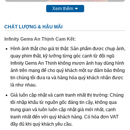
Xem thêm
Thạch anh tóc vàng là gì?
Theo các nhà nghiên cứu khoa học thì
đá thạch anh tóc
CHẤT LƯỢNG & HẬU MÃI
vàng
có tên khoa học là Rutilated Quartz. Chúng là một
trong những biến thể quý hiếm thuộc họ nhà thạch anh. Vì
Infinity Gems An Thịnh Cam Kết:
sao Thạch anh tóc vàng lại được mệnh danh là loại thạch
Hình ảnh thật cho giá trị thật: Sản phẩm được chụp ảnh,
anh quý hiếm do tinh thể này phải trải qua hàng chục triệu
quay phim thật, kỹ lưỡng từng góc cạnh từ đội ngũ
năm dưới lòng đất, dưới cường độ áp xuất và nhiệt độ
Infinity Gems An Thịnh không mượn ảnh hay dùng hình
cao. Được hình thành là do có trộn lẫn các tinh thể hình
ảnh trên mạng để cho quý khách một sự đảm bảo thông
kim, hình que do chất Titan Oxit trong thạch anh cộng
tin chúng tôi đưa ra và hàng hóa quý khách nhận được
hưởng với các tinh thể rutile, tourmaline, feldspar. Nhìn
là như nhau.
bên ngoài thấy chúng như có các sợi nhỏ bên trong kết
hợp với hiệu ứng quang học khi tiếp xúc với ánh sáng tạo
Giá luôn cập nhật và cạnh tranh nhất thị trường: Chúng
nên một vẻ đẹp khó cưỡng với bất kì ai hiểu biết về đá.
tôi nhập khẩu từ nguồn gốc đáng tin cậy, không qua
trung gian và luôn luôn cập nhật giá mới nhất, cạnh
tranh nhất đến với quý khách hàng. Có hóa đơn VAT
đầy đủ khi quý khách yêu cầu.