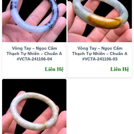
Vòng Tay – Ngọc Cẩm
Vòng Tay – Ngọc Cẩm
Thạch Tự Nhiên – Chuẩn A
Thạch Tự Nhiên – Chuẩn A
#VCTA-241106-04
#VCTA-241106-03
Thạch anh tóc vàng được chế tác làm trang sức mặt dây
Liên Hệ
Liên Hệ
chuyền
Tránh sự cả tin mềm lòng – kích hoạt may mắn tài lộc
Thạch anh tóc vàng có trường năng lượng vô cùng mạnh
mẽ, có khả năng trấn tĩnh, điều hòa tinh thần và lấy lại sự
tự tin cho chủ nhân. Trong những trường hợp còn do dự
hay thiếu quyết đoán về một vấn đề gì đó. Hãy đeo vòng
tay thạch anh tóc vàng hoặc để gần thái dương. Kết hợp
thở gấp trong một thời gian ngắn, bạn sẽ nhanh chóng lấy