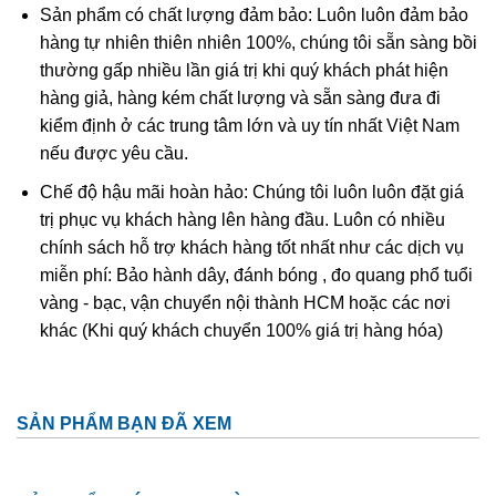
Sản phẩm có chất lượng đảm bảo: Luôn luôn đảm bảo
hàng tự nhiên thiên nhiên 100%, chúng tôi sẵn sàng bồi
thường gấp nhiều lần giá trị khi quý khách phát hiện
hàng giả, hàng kém chất lượng và sẵn sàng đưa đi
kiểm định ở các trung tâm lớn và uy tín nhất Việt Nam
nếu được yêu cầu.
Chế độ hậu mãi hoàn hảo: Chúng tôi luôn luôn đặt giá
Tinh thể góc tóc thạch anh tóc vàng thường được gọi là
trị phục vụ khách hàng lên hàng đầu. Luôn có nhiều
thạch anh tóc vàng hoa thị
chính sách hỗ trợ khách hàng tốt nhất như các dịch vụ
miễn phí: Bảo hành dây, đánh bóng , đo quang phổ tuổi
Ở Việt Nam đá thạch anh tóc vàng phân bố khá ít. Thông
vàng - bạc, vận chuyển nội thành HCM hoặc các nơi
thường lượng này tìm thấy ở các mỏ khoáng sản ở tỉnh
khác (Khi quý khách chuyển 100% giá trị hàng hóa)
Thanh Hóa, Yên Bái, Gia Lai, Lâm Đồng. Và thạch anh tóc
tại VN đá còn kéo mây và tạm chất bên trong còn nhiều
chưa đủ độ để làm sản phẩm trang sức! Nguồn đá thạch
SẢN PHẨM BẠN ĐÃ XEM
anh tóc xuất hiện nhiều tại VN chủ yếu là đá nhập khẩu từ
Nam Mỹ, Nam Phi…