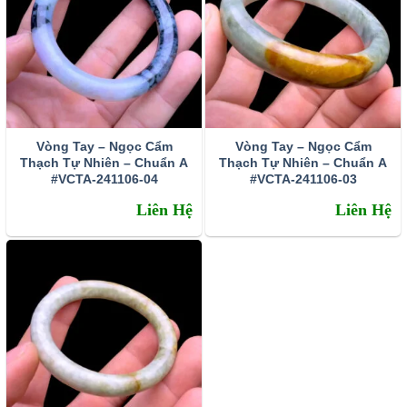
Vòng Tay – Ngọc Cẩm
Vòng Tay – Ngọc Cẩm
Thạch Tự Nhiên – Chuẩn A
Thạch Tự Nhiên – Chuẩn A
#VCTA-241106-04
#VCTA-241106-03
Thạch anh tóc vàng được chế tác làm trang sức mặt dây
Liên Hệ
Liên Hệ
chuyền
Tránh sự cả tin mềm lòng – kích hoạt may mắn tài lộc
Thạch anh tóc vàng có trường năng lượng vô cùng mạnh
mẽ, có khả năng trấn tĩnh, điều hòa tinh thần và lấy lại sự
tự tin cho chủ nhân. Trong những trường hợp còn do dự
hay thiếu quyết đoán về một vấn đề gì đó. Hãy đeo vòng
tay thạch anh tóc vàng hoặc để gần thái dương. Kết hợp
thở gấp trong một thời gian ngắn, bạn sẽ nhanh chóng lấy