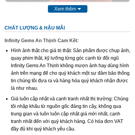
Xem thêm
Thạch anh tóc vàng là gì?
Theo các nhà nghiên cứu khoa học thì
đá thạch anh tóc
CHẤT LƯỢNG & HẬU MÃI
vàng
có tên khoa học là Rutilated Quartz. Chúng là một
trong những biến thể quý hiếm thuộc họ nhà thạch anh. Vì
Infinity Gems An Thịnh Cam Kết:
sao Thạch anh tóc vàng lại được mệnh danh là loại thạch
Hình ảnh thật cho giá trị thật: Sản phẩm được chụp ảnh,
anh quý hiếm do tinh thể này phải trải qua hàng chục triệu
quay phim thật, kỹ lưỡng từng góc cạnh từ đội ngũ
năm dưới lòng đất, dưới cường độ áp xuất và nhiệt độ
Infinity Gems An Thịnh không mượn ảnh hay dùng hình
cao. Được hình thành là do có trộn lẫn các tinh thể hình
ảnh trên mạng để cho quý khách một sự đảm bảo thông
kim, hình que do chất Titan Oxit trong thạch anh cộng
tin chúng tôi đưa ra và hàng hóa quý khách nhận được
hưởng với các tinh thể rutile, tourmaline, feldspar. Nhìn
là như nhau.
bên ngoài thấy chúng như có các sợi nhỏ bên trong kết
hợp với hiệu ứng quang học khi tiếp xúc với ánh sáng tạo
Giá luôn cập nhật và cạnh tranh nhất thị trường: Chúng
nên một vẻ đẹp khó cưỡng với bất kì ai hiểu biết về đá.
tôi nhập khẩu từ nguồn gốc đáng tin cậy, không qua
trung gian và luôn luôn cập nhật giá mới nhất, cạnh
tranh nhất đến với quý khách hàng. Có hóa đơn VAT
đầy đủ khi quý khách yêu cầu.