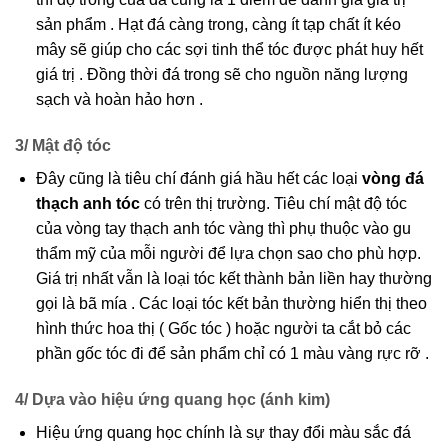
sản phẩm . Hạt đá càng trong, càng ít tạp chất ít kéo
mây sẽ giúp cho các sợi tinh thể tóc được phát huy hết
giá trị . Đồng thời đá trong sẽ cho nguồn năng lượng
sạch và hoàn hảo hơn .
3/ Mật độ tóc
Đây cũng là tiêu chí đánh giá hầu hết các loại
vòng đá
thạch anh tóc
có trên thị trường. Tiêu chí mật độ tóc
của vòng tay thạch anh tóc vàng thì phụ thuộc vào gu
thẩm mỹ của mỗi người để lựa chọn sao cho phù hợp.
Giá trị nhất vẫn là loại tóc kết thành bản liền hay thường
gọi là bã mía . Các loại tóc kết bản thường hiển thị theo
hình thức hoa thị ( Gốc tóc ) hoặc người ta cắt bỏ các
phần gốc tóc đi để sản phẩm chỉ có 1 màu vàng rực rỡ .
4/ Dựa vào hiệu ứng quang học (ánh kim)
Hiệu ứng quang học chính là sự thay đổi màu sắc đá