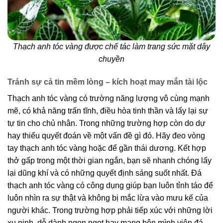
Thạch anh tóc vàng được chế tác làm trang sức mặt dây
chuyền
Tránh sự cả tin mềm lòng – kích hoạt may mắn tài lộc
Thạch anh tóc vàng có trường năng lượng vô cùng mạnh
mẽ, có khả năng trấn tĩnh, điều hòa tinh thần và lấy lại sự
tự tin cho chủ nhân. Trong những trường hợp còn do dự
hay thiếu quyết đoán về một vấn đề gì đó. Hãy đeo vòng
tay thạch anh tóc vàng hoặc để gần thái dương. Kết hợp
thở gấp trong một thời gian ngắn, bạn sẽ nhanh chóng lấy
lại dũng khí và có những quyết định sáng suốt nhất. Đá
thạch anh tóc vàng có công dụng giúp bạn luôn tỉnh táo để
luôn nhìn ra sự thật và không bị mắc lừa vào mưu kế của
người khác. Trong trường hợp phải tiếp xúc với những lời
xu nịnh, dỗ dành ngon ngọt hay mang bên mình viên đá