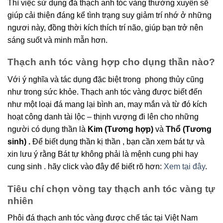
Thì việc sử dụng đá thạch anh tóc vàng thường xuyên sẽ
giúp cải thiện đáng kể tình trạng suy giảm trí nhớ ở những
ngươi này, đồng thời kích thích trí não, giúp bạn trở nên
sáng suốt và minh mẫn hơn.
Thạch anh tóc vàng hợp cho dụng thần nào?
Với ý nghĩa và tác dụng đặc biệt trong phong thủy cũng
như trong sức khỏe. Thạch anh tóc vàng được biết đến
như một loại đá mang lại bình an, may mắn và từ đó kích
hoạt công danh tài lộc – thịnh vượng đi lên cho những
người có dụng thần là
Kim (Tương hợp)
và
Thổ (Tương
sinh) .
Để biết dụng thần kị thần , bạn cần xem bát tự và
xin lưu ý rằng Bát tự không phải là mệnh cung phi hay
cung sinh . hãy click vào đây để biết rõ hơn:
Xem tại đây
.
Tiêu chí chọn vòng tay thạch anh tóc vàng tự
nhiên
Phôi đá thạch anh tóc vàng được chế tác tại Việt Nam