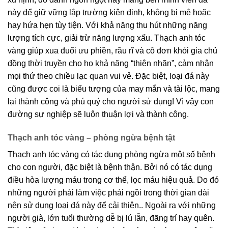
này để giữ vững lập trường kiên định, không bị mê hoặc
hay hứa hẹn tùy tiện. Với khả năng thu hút những năng
lượng tích cực, giải trừ năng lượng xấu. Thạch anh tóc
vàng giúp xua đuổi ưu phiền, rầu rĩ và cô đơn khỏi gia chủ
đồng thời truyền cho họ khả năng “thiên nhãn”, cảm nhận
mọi thứ theo chiều lạc quan vui vẻ. Đặc biệt, loại đá này
cũng được coi là biểu tượng của may mắn và tài lộc, mang
lại thành công và phú quý cho người sử dụng! Vì vậy con
đường sự nghiệp sẽ luôn thuận lợi và thành công.
Thạch anh tóc vàng – phòng ngừa bệnh tật
Thạch anh tóc vàng có tác dụng phòng ngừa một số bệnh
cho con người, đặc biệt là bệnh thận. Bởi nó có tác dụng
điều hòa lượng máu trong cơ thể, lọc máu hiệu quả. Do đó
những người phải làm việc phải ngồi trong thời gian dài
nên sử dụng loại đá này để cải thiện.. Ngoài ra với những
người già, lớn tuổi thường dễ bị lú lẫn, đãng trí hay quên.