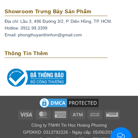
Showroom Trưng Bày Sản Phẩm
Địa chỉ: Lầu 3, 496 Đường 3/2, P. Diên Hồng, TP. HCM.
Hotline: 0911.99.3399
Email: phongthuyanthinhvn@gmail.com
Thông Tin Thêm
Visa
MasterCard
American
Atm
Cash
Western
Express
On
Union
Công ty TNHH Tin Học Hoàng Phương
Delivery
GPDKKD: 0313792226 - Ngày cấp: 05/06/2016