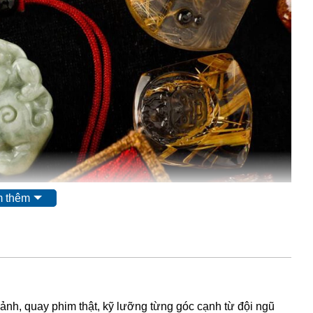
 thêm
 ảnh, quay phim thật, kỹ lưỡng từng góc cạnh từ đội ngũ
tóc vàng
có tên khoa học là Rutilated Quartz. Chúng là một