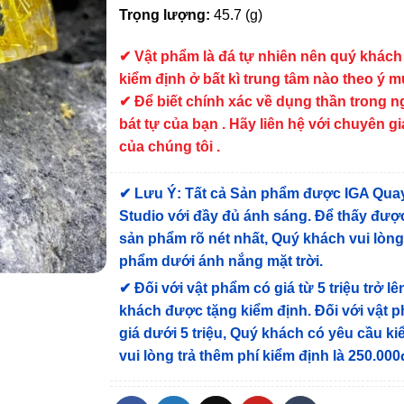
Trọng lượng:
45.7 (g)
✔
Vật phẩm là đá tự nhiên nên quý khách
kiểm định ở bất kì trung tâm nào theo ý 
✔ Để biết chính xác về dụng thần trong 
bát tự của bạn . Hãy liên hệ với chuyên gi
của chúng tôi .
✔
Lưu Ý: Tất cả Sản phẩm được IGA Qua
Studio với đầy đủ ánh sáng. Để thấy được
sản phẩm rõ nét nhất, Quý khách vui lòn
phẩm dưới ánh nắng mặt trời.
✔
Đối với vật phẩm có giá từ 5 triệu trở lê
khách được tặng kiểm định
. Đối với vật 
giá dưới 5 triệu, Quý khách có yêu cầu k
vui lòng trả thêm phí kiểm định là 250.000