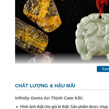
Xem
CHẤT LƯỢNG & HẬU MÃI
Thạch anh tóc vàng là gì?
Infinity Gems An Thịnh Cam Kết:
Hình ảnh thật cho giá trị thật: Sản phẩm được chụp
Theo các nhà nghiên cứu khoa học thì
đá thạch anh 