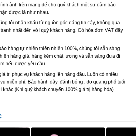
hình ảnh trên mạng để cho quý khách một sự đảm bảo
. Vì sao Thạch anh tóc vàng lại được mệnh danh là loại
nhận được là như nhau.
 chục triệu năm dưới lòng đất, dưới cường độ áp xuất và
h thể hình kim, hình que do chất Titan Oxit trong thạch anh
húng tôi nhập khẩu từ nguồn gốc đáng tin cậy, không qua
ar. Nhìn bên ngoài thấy chúng như có các sợi nhỏ bên trong
nh tranh nhất đến với quý khách hàng. Có hóa đơn VAT đầy
áng tạo nên một vẻ đẹp khó cưỡng với bất kì ai hiểu biết về
o hàng tự nhiên thiên nhiên 100%, chúng tôi sẵn sàng
t hiện hàng giả, hàng kém chất lượng và sẵn sàng đưa đi
Nam nếu được yêu cầu.
giá trị phục vụ khách hàng lên hàng đầu. Luôn có nhiều
 vụ miễn phí: Bảo hành dây, đánh bóng , đo quang phổ tuổi
i khác (Khi quý khách chuyển 100% giá trị hàng hóa)
C