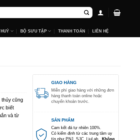
THUỶ
BỘ SƯU TẬP
THANH TOÁN
LIÊN HỆ
GIAO HÀNG
Miễn phí giao hàng với những đơn
hàng thanh toán online hoặc
g thủy cũng
chuyển khoản trước.
c biết
mắn và từ
SẢN PHẨM
Cam kết đá tự nhiên 100%.
Có kiểm định từ các trung tâm uy
tín như PNJ, SJC, LiuLab...
Không