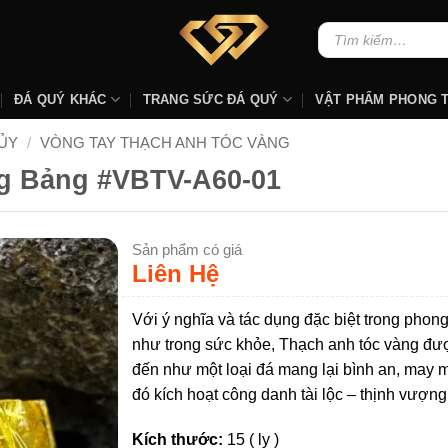
Tìm
kiếm:
ĐÁ QUÝ KHÁC
TRANG SỨC ĐÁ QUÝ
VẬT PHẨM PHONG 
ỦY
/
VÒNG TAY THẠCH ANH TÓC VÀNG
g Bảng #VBTV-A60-01
Sản phẩm có giá
Liên Hệ
Với ý nghĩa và tác dụng đặc biệt trong phon
như trong sức khỏe, Thạch anh tóc vàng đượ
đến như một loại đá mang lại bình an, may 
đó kích hoạt công danh tài lộc – thịnh vượng
Kích thước:
15 ( ly )