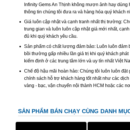
Infinity Gems An Thịnh không mượn ảnh hay dùng 
trong những biến thể quý hiếm thuộc họ nhà thạch anh
thông tin chúng tôi đưa ra và hàng hóa quý khách 
thạch anh quý hiếm do tinh thể này phải trải qua hàng
nhiệt độ cao. Được hình thành là do có trộn lẫn các tin
Giá luôn cập nhật và cạnh tranh nhất thị trường: C
cộng hưởng với các tinh thể rutile, tourmaline, feldsp
trung gian và luôn luôn cập nhật giá mới nhất, cạ
kết hợp với hiệu ứng quang học khi tiếp xúc với ánh s
đủ khi quý khách yêu cầu.
đá.
Sản phẩm có chất lượng đảm bảo: Luôn luôn đảm bả
bồi thường gấp nhiều lần giá trị khi quý khách phá
kiểm định ở các trung tâm lớn và uy tín nhất Việt 
Chế độ hậu mãi hoàn hảo: Chúng tôi luôn luôn đặt 
chính sách hỗ trợ khách hàng tốt nhất như các dịch
vàng - bạc, vận chuyển nội thành HCM hoặc các nơ
SẢN PHẨM BÁN CHẠY CÙNG DANH MỤ