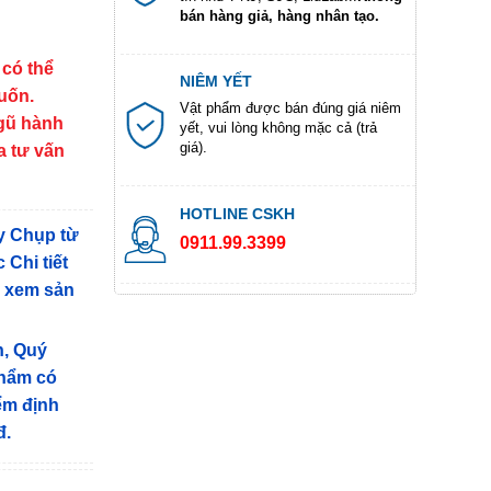
bán hàng giả, hàng nhân tạo.
 có thể
NIÊM YẾT
muốn.
Vật phẩm được bán đúng giá niêm
ngũ hành
yết, vui lòng không mặc cả (trả
giá).
a tư vấn
HOTLINE CSKH
y Chụp từ
0911.99.3399
 Chi tiết
g xem sản
n, Quý
phẩm có
iểm định
đ.