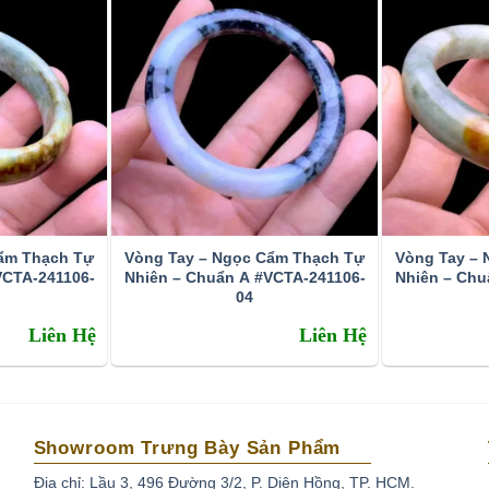
ường được gọi là thạch anh tóc vàng hoa thị
ẩm Thạch Tự
Vòng Tay – Ngọc Cẩm Thạch Tự
Vòng Tay –
VCTA-241106-
Nhiên – Chuẩn A #VCTA-241106-
Nhiên – Chu
ông thường lượng này tìm thấy ở các mỏ khoáng sản ở tỉnh
04
tóc tại VN đá còn kéo mây và tạm chất bên trong còn
Liên Hệ
Liên Hệ
 thạch anh tóc xuất hiện nhiều tại VN chủ yếu là đá nhập
g
Showroom Trưng Bày Sản Phẩm
 thành công
Địa chỉ: Lầu 3, 496 Đường 3/2, P. Diên Hồng, TP. HCM.