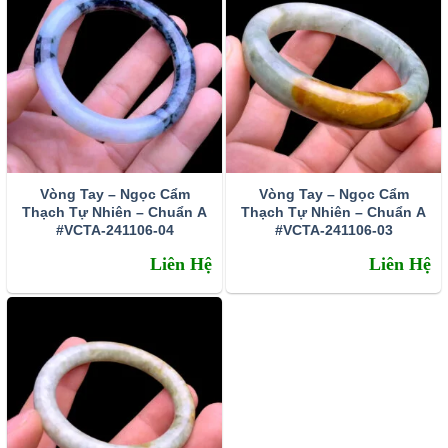
Vòng Tay – Ngọc Cẩm
Vòng Tay – Ngọc Cẩm
Thạch Tự Nhiên – Chuẩn A
Thạch Tự Nhiên – Chuẩn A
#VCTA-241106-04
#VCTA-241106-03
Thạch anh tóc vàng được chế tác làm trang sức mặt dây
Liên Hệ
Liên Hệ
chuyền
Tránh sự cả tin mềm lòng – kích hoạt may mắn tài lộc
Thạch anh tóc vàng có trường năng lượng vô cùng mạnh
mẽ, có khả năng trấn tĩnh, điều hòa tinh thần và lấy lại sự
tự tin cho chủ nhân. Trong những trường hợp còn do dự
hay thiếu quyết đoán về một vấn đề gì đó. Hãy đeo vòng