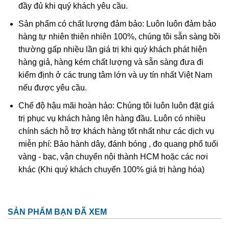
đầy đủ khi quý khách yêu cầu.
Sản phẩm có chất lượng đảm bảo: Luôn luôn đảm bảo
hàng tự nhiên thiên nhiên 100%, chúng tôi sẵn sàng bồi
thường gấp nhiều lần giá trị khi quý khách phát hiện
hàng giả, hàng kém chất lượng và sẵn sàng đưa đi
kiểm định ở các trung tâm lớn và uy tín nhất Việt Nam
nếu được yêu cầu.
Chế độ hậu mãi hoàn hảo: Chúng tôi luôn luôn đặt giá
Tinh thể góc tóc thạch anh tóc vàng thường được gọi là
trị phục vụ khách hàng lên hàng đầu. Luôn có nhiều
thạch anh tóc vàng hoa thị
chính sách hỗ trợ khách hàng tốt nhất như các dịch vụ
miễn phí: Bảo hành dây, đánh bóng , đo quang phổ tuổi
Ở Việt Nam đá thạch anh tóc vàng phân bố khá ít. Thông
vàng - bạc, vận chuyển nội thành HCM hoặc các nơi
thường lượng này tìm thấy ở các mỏ khoáng sản ở tỉnh
khác (Khi quý khách chuyển 100% giá trị hàng hóa)
Thanh Hóa, Yên Bái, Gia Lai, Lâm Đồng. Và thạch anh tóc
tại VN đá còn kéo mây và tạm chất bên trong còn nhiều
chưa đủ độ để làm sản phẩm trang sức! Nguồn đá thạch
SẢN PHẨM BẠN ĐÃ XEM
anh tóc xuất hiện nhiều tại VN chủ yếu là đá nhập khẩu từ