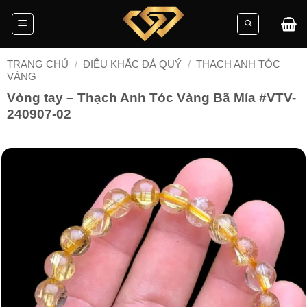
Skip
to
content
TRANG CHỦ
/
ĐIÊU KHẮC ĐÁ QUÝ
/
THẠCH ANH TÓC
VÀNG
Vòng tay – Thạch Anh Tóc Vàng Bã Mía #VTV-
240907-02