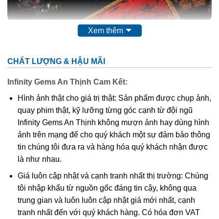
Xem thêm
Thạch anh tóc vàng là gì?
Theo các nhà nghiên cứu khoa học thì
đá thạch anh tóc
CHẤT LƯỢNG & HẬU MÃI
vàng
có tên khoa học là Rutilated Quartz. Chúng là một
trong những biến thể quý hiếm thuộc họ nhà thạch anh. Vì
Infinity Gems An Thịnh Cam Kết:
sao Thạch anh tóc vàng lại được mệnh danh là loại thạch
Hình ảnh thật cho giá trị thật: Sản phẩm được chụp ảnh,
anh quý hiếm do tinh thể này phải trải qua hàng chục triệu
quay phim thật, kỹ lưỡng từng góc cạnh từ đội ngũ
năm dưới lòng đất, dưới cường độ áp xuất và nhiệt độ
Infinity Gems An Thịnh không mượn ảnh hay dùng hình
cao. Được hình thành là do có trộn lẫn các tinh thể hình
ảnh trên mạng để cho quý khách một sự đảm bảo thông
kim, hình que do chất Titan Oxit trong thạch anh cộng
tin chúng tôi đưa ra và hàng hóa quý khách nhận được
hưởng với các tinh thể rutile, tourmaline, feldspar. Nhìn
là như nhau.
bên ngoài thấy chúng như có các sợi nhỏ bên trong kết
Giá luôn cập nhật và cạnh tranh nhất thị trường: Chúng
hợp với hiệu ứng quang học khi tiếp xúc với ánh sáng tạo
tôi nhập khẩu từ nguồn gốc đáng tin cậy, không qua
nên một vẻ đẹp khó cưỡng với bất kì ai hiểu biết về đá.
trung gian và luôn luôn cập nhật giá mới nhất, cạnh
tranh nhất đến với quý khách hàng. Có hóa đơn VAT