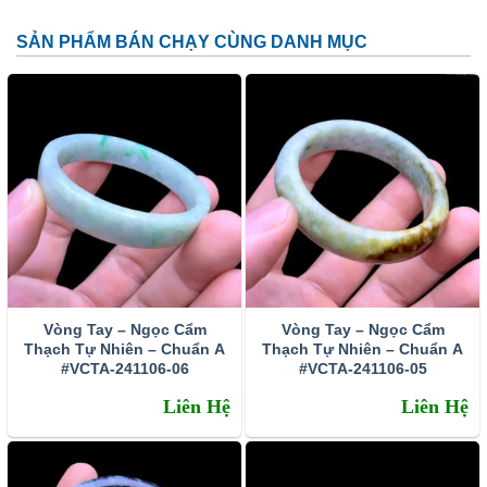
Nam Mỹ, Nam Phi…
SẢN PHẨM BÁN CHẠY CÙNG DANH MỤC
3 sự thật về ý nghĩa đá tóc vàng
Giảm stress – sự quyết đoán – ý chí và thành công
Thạch anh tóc vàng giúp con người sẽ giúp con người giải
tỏa căng thẳng nhanh chóng nhất. Bởi nó có tác dụng điều
hòa lưu thông khí huyết, cân bằng hệ thần kinh trung
ương. khi sử dụng mọi người sẽ cảm thấy nhẹ nhõm và
thoải mái tâm hồn hơn. Khi đấy con người sẽ có suy nghĩ
tích cực, đầu óc sáng suốt hơn để tìm ra con đường đi
mới. Theo các nhà Thạch học, thì thạch anh tóc vàng
công dụng là kích thích tư duy làm việc, tăng chí tiến thủ
Vòng Tay – Ngọc Cẩm
Vòng Tay – Ngọc Cẩm
cho chủ nhân. Do vậy, thường xuyên để thạch anh tóc
Thạch Tự Nhiên – Chuẩn A
Thạch Tự Nhiên – Chuẩn A
vàng gần vùng thái dương sẽ giúp trí tuệ mở mang, đầu óc
#VCTA-241106-06
#VCTA-241106-05
minh mẫn và khơi nguồn cảm hứng sáng tạo mạnh mẽ
Liên Hệ
Liên Hệ
hơn. Khiến chủ nhân không ngừng phát triển và thành
công trên con đường danh vọng.