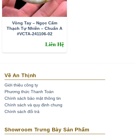
sẽ được tương sinh, hỗ trợ người đeo có thêm nhiều
cơ hội mới hay may mắn trong tài khí, công danh.
Vòng Tay – Ngọc Cẩm
Hãy click vào đây để biết rõ hơn về đoán mệnh cung
Thạch Tự Nhiên – Chuẩn A
sinh/phi:
Xem tại đây
#VCTA-241106-02
Liên Hệ
Về An Thịnh
Giới thiệu công ty
Phương thức Thanh Toán
Chính sách bảo mật thông tin
Chính sách và quy định chung
Chính sách đổi trả
Showroom Trưng Bày Sản Phẩm