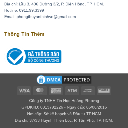
Địa chỉ: Lầu 3, 496 Đường 3/2, P. Diên Hồng, TP. HCM.
Hotline: 0911.99.3399
Email: phongthuyanthinhvn@gmail.com
Thông Tin Thêm
Visa
MasterCard
American
Atm
Cash
Western
Express
On
Union
Công ty TNHH Tin Học Hoàng Phương
Delivery
GPDKKD: 0313792226 - Ngày cấp: 05/06/2016
Nơi cấp: Sở kế hoạch và Đầu tư TP.HCM
Địa chỉ: 37/33 Huỳnh Thiện Lộc, P. Tân Phú, TP. HCM.