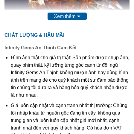
Xem thêm
CHẤT LƯỢNG & HẬU MÃI
Infinity Gems An Thịnh Cam Kết:
Thạch Anh Tỏ Đỏ – Đá Thô
Hình ảnh thật cho giá trị thật: Sản phẩm được chụp ảnh,
quay phim thật, kỹ lưỡng từng góc cạnh từ đội ngũ
Infinity Gems An Thịnh không mượn ảnh hay dùng hình
ảnh trên mạng để cho quý khách một sự đảm bảo thông
Loại đá này phân bố nhiều tại Australia, Brazil,
tin chúng tôi đưa ra và hàng hóa quý khách nhận được
Madagasca, Na Uy,… và ở một số vùng ở Việt Nam tồn tại
là như nhau.
dưới dạng đặc. Hiện nay, phần lớn đá còn lẫn nhiều tạp
Giá luôn cập nhật và cạnh tranh nhất thị trường: Chúng
chất nên khó và chưa đủ điều kiện để chế tác thành đồ
tôi nhập khẩu từ nguồn gốc đáng tin cậy, không qua
trang sức.
trung gian và luôn luôn cập nhật giá mới nhất, cạnh
tranh nhất đến với quý khách hàng. Có hóa đơn VAT
Những ý nghĩa tuyệt vời của Nhẫn Đá Thạch