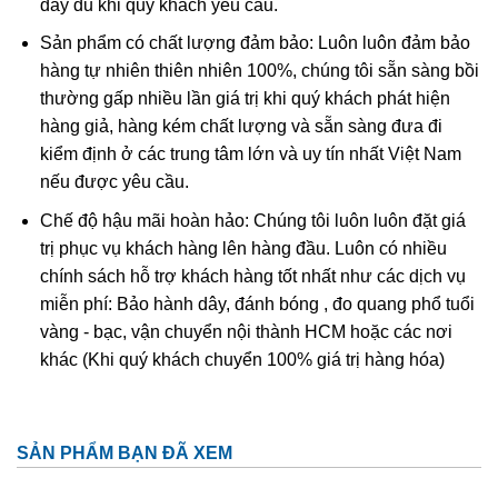
đầy đủ khi quý khách yêu cầu.
Anh Tóc Đỏ
Sản phẩm có chất lượng đảm bảo: Luôn luôn đảm bảo
Cũng những loại đá thạch anh khác thì Thạch Anh Tóc Đỏ
hàng tự nhiên thiên nhiên 100%, chúng tôi sẵn sàng bồi
có ý nghĩa rất lớn trong vấn đề sức khỏe và phong thủy.
thường gấp nhiều lần giá trị khi quý khách phát hiện
Điểm nổi bật nhất của Vòng Đeo Tay Thạch Anh Tóc Đỏ là
hàng giả, hàng kém chất lượng và sẵn sàng đưa đi
giúp người đeo giao tiếp tốt với nguồn năng lượng mạnh
kiểm định ở các trung tâm lớn và uy tín nhất Việt Nam
mẽ. Để hiểu rõ hơn thì sau đây, chúng tôi xin chia sẻ cụ thể
nếu được yêu cầu.
về ý nghĩa của Thạch Anh Tóc Đỏ.
Chế độ hậu mãi hoàn hảo: Chúng tôi luôn luôn đặt giá
trị phục vụ khách hàng lên hàng đầu. Luôn có nhiều
chính sách hỗ trợ khách hàng tốt nhất như các dịch vụ
miễn phí: Bảo hành dây, đánh bóng , đo quang phổ tuổi
vàng - bạc, vận chuyển nội thành HCM hoặc các nơi
khác (Khi quý khách chuyển 100% giá trị hàng hóa)
SẢN PHẨM BẠN ĐÃ XEM
Thạch anh tóc đỏ được chế tác làm trang sức vòng tay