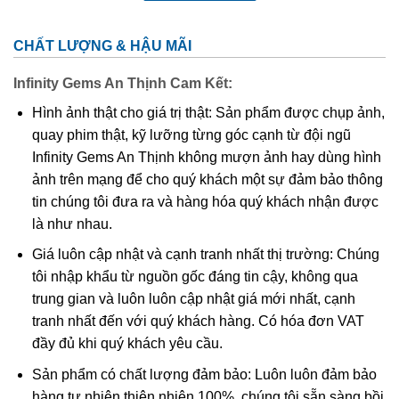
CHẤT LƯỢNG & HẬU MÃI
Infinity Gems An Thịnh Cam Kết:
Hiện Nay Trên Thị Trường Quốc Tế, Đá Cẩm Thạch (Jadeite)
Hình ảnh thật cho giá trị thật: Sản phẩm được chụp ảnh,
được ưa Chuộng Và Có Giá Trị Cao
quay phim thật, kỹ lưỡng từng góc cạnh từ đội ngũ
Infinity Gems An Thịnh không mượn ảnh hay dùng hình
Tên Jade bắt nguồn từ tiếng Tây Ban Nha “piedra de
ảnh trên mạng để cho quý khách một sự đảm bảo thông
ijada”, có nghĩa là “đá đau đớn ở bên cạnh”.
Nó được đặt
tin chúng tôi đưa ra và hàng hóa quý khách nhận được
tên theo cách này sau khi các nhà thám hiểm người Tây
là như nhau.
Ban Nha thấy những người bản xứ ở Trung Mỹ đang nắm
Giá luôn cập nhật và cạnh tranh nhất thị trường: Chúng
giữ những mảnh Cẩm thạch bên cạnh tin rằng nó có thể
tôi nhập khẩu từ nguồn gốc đáng tin cậy, không qua
chữa bệnh. Người Trung Quốc coi ngọc là “yu”, có nghĩa là
trung gian và luôn luôn cập nhật giá mới nhất, cạnh
“thiên đường” hay “đế quốc”. Vì vậy, nó được coi là viên
tranh nhất đến với quý khách hàng. Có hóa đơn VAT
ngọc quý trong văn hoá Trung Quốc. Ở Trung Quốc, Cẩm
đầy đủ khi quý khách yêu cầu.
thạch đã được tìm thấy trong các ngôi mộ của vua Shang.
Sản phẩm có chất lượng đảm bảo: Luôn luôn đảm bảo
hàng tự nhiên thiên nhiên 100%, chúng tôi sẵn sàng bồi
Cách xử lý tăng vẻ đẹp thường gặp: