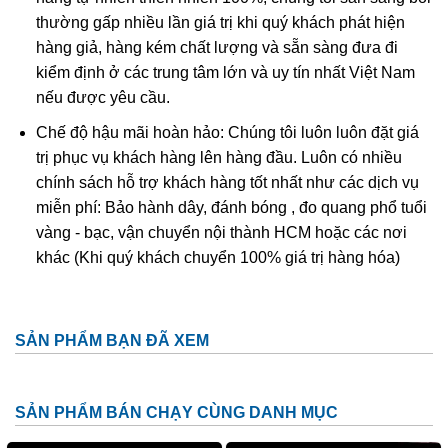
thường gấp nhiều lần giá trị khi quý khách phát hiện
Ngày nay người ta thường xử lý đá cẩm thạch để tạo cho
hàng giả, hàng kém chất lượng và sẵn sàng đưa đi
chúng dáng vẻ đẹp hơn, bền hơn và dễ bán hơn. Dựa vào
kiểm định ở các trung tâm lớn và uy tín nhất Việt Nam
bản chất xử lý, thị trường chia cẩm thạch tự nhiên làm 3
nếu được yêu cầu.
loại:
Loại A- hoàn toàn tự nhiên, không xử lý; Loại B –
tẩy rửa tạp chất và xử lý phủ keo; Loại C – tẩm màu.
Chế độ hậu mãi hoàn hảo: Chúng tôi luôn luôn đặt giá
trị phục vụ khách hàng lên hàng đầu. Luôn có nhiều
Sau khi tẩy rửa các tạp chất màu tối dính trên bề mặt,
chính sách hỗ trợ khách hàng tốt nhất như các dịch vụ
người ta phủ keo (một loại nhựa tổng hợp không màu
miễn phí: Bảo hành dây, đánh bóng , đo quang phổ tuổi
hoặc có màu phớt lục nhạt) lên bề mặt và lấp vào trong các
vàng - bạc, vận chuyển nội thành HCM hoặc các nơi
vi lỗ rỗng, khe nứt của cẩm thạch. Đây là phương pháp
khác (Khi quý khách chuyển 100% giá trị hàng hóa)
thông dụng giúp cho đá bền hơn và tăng độ bóng và bảo
vệ bề mặt. Hầu hết các đá cẩm thạch trên thị trường đều
phủ một lớp keo cực mỏng và mọi người đều chấp nhận
SẢN PHẨM BẠN ĐÃ XEM
sự xử lý này.
Xử lý tẩm màu
là phủ một màu nhân tạo lên bề mặt đá cẩm
SẢN PHẨM BÁN CHẠY CÙNG DANH MỤC
thạch, phương pháp này chỉ sử dụng cho các đá màu xấu
hay màu nhợt nhạt, làm cho chúng có màu đẹp hơn và dễ