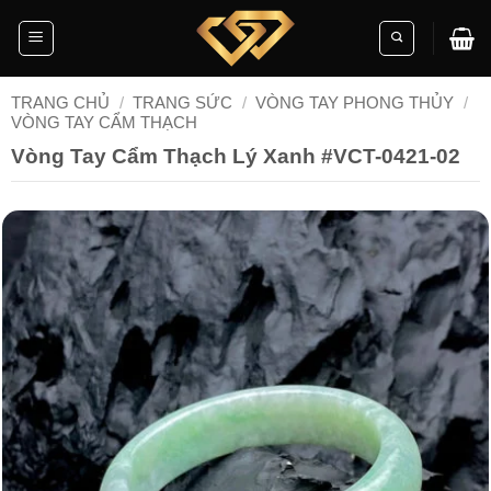
Skip
to
content
TRANG CHỦ
/
TRANG SỨC
/
VÒNG TAY PHONG THỦY
/
VÒNG TAY CẨM THẠCH
Vòng Tay Cẩm Thạch Lý Xanh #VCT-0421-02