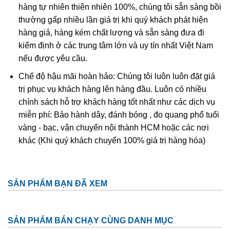
an táng sang thế giới bên kia xuyên xẻ. Từ xa xưa, con
hàng tự nhiên thiên nhiên 100%, chúng tôi sẵn sàng bồi
người đã sử dụng loại đá này, họ tin chúng mang nguồn
thường gấp nhiều lần giá trị khi quý khách phát hiện
năng lượng lớn và hữu ích với con người.
hàng giả, hàng kém chất lượng và sẵn sàng đưa đi
kiểm định ở các trung tâm lớn và uy tín nhất Việt Nam
Trên khiên ngựa của vua Solomon cũng trạm khắc đá
nếu được yêu cầu.
Aquamarine. Từ hai ngàn năm về trước, tương truyền vua
Chế độ hậu mãi hoàn hảo: Chúng tôi luôn luôn đặt giá
Nero đã dùng Aquamarine làm kính mắt. Và con người
trị phục vụ khách hàng lên hàng đầu. Luôn có nhiều
thời kỳ này tin rằng, chúng có tác dụng chữa trị các bệnh
chính sách hỗ trợ khách hàng tốt nhất như các dịch vụ
về mắt, làm mắt sáng hơn.
miễn phí: Bảo hành dây, đánh bóng , đo quang phổ tuổi
vàng - bạc, vận chuyển nội thành HCM hoặc các nơi
khác (Khi quý khách chuyển 100% giá trị hàng hóa)
SẢN PHẨM BẠN ĐÃ XEM
SẢN PHẨM BÁN CHẠY CÙNG DANH MỤC