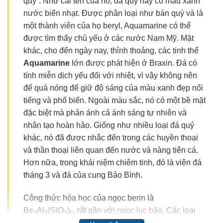
quý”. Như cái tên của nó, đá quý này có màu xanh
nước biển nhạt. Được phân loại như bán quý và là
một thành viên của họ beryl, Aquamarine có thể
được tìm thấy chủ yếu ở các nước Nam Mỹ. Mặt
khác, cho đến ngày nay, thỉnh thoảng, các tinh thể
Aquamarine
lớn được phát hiện ở Braxin. Đá có
tính miễn dịch yếu đối với nhiệt, vì vậy không nên
để quá nóng để giữ độ sáng của màu xanh đẹp nổi
tiếng và phổ biến. Ngoài màu sắc, nó có một bề mặt
đặc biệt mà phản ánh cả ánh sáng tự nhiên và
nhân tạo hoàn hảo. Giống như nhiều loại đá quý
khác, nó đã được nhắc đến trong các huyền thoại
và thần thoại liên quan đến nước và nàng tiên cá.
Hơn nữa, trong khái niệm chiêm tinh, đó là viên đá
tháng 3 và đá của cung Bảo Bình.
Công thức hóa học
của ngọc berin là
Be
Al
(SiO
)
, rất gần với
ngọc lục bảo
. Các loại
3
2
3
6