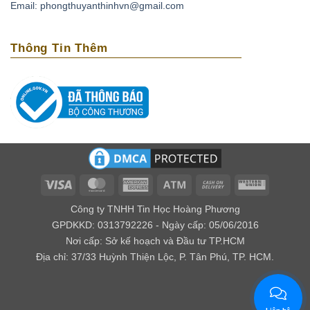
Email: phongthuyanthinhvn@gmail.com
Theo thuyết Ngũ hành của phương Đông thì Aquamarine
là loại đá tương sinh với người thuộc mệnh Mộc. Và là Đá
Thông Tin Thêm
tương hợp với người thuộc mệnh Thủy.
Visa
MasterCard
American
Atm
Cash
Western
Express
On
Union
Công ty TNHH Tin Học Hoàng Phương
Delivery
GPDKKD: 0313792226 - Ngày cấp: 05/06/2016
Nơi cấp: Sở kế hoạch và Đầu tư TP.HCM
Địa chỉ: 37/33 Huỳnh Thiện Lộc, P. Tân Phú, TP. HCM.
Đá Aquamarine lá bùa bình an đem đến những chuyến đi an
toàn, thuận lợi, chống lại nguy hiểm từ đại dương và những loài
quái thú dình dập.