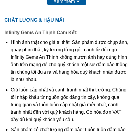
berin có thể tìm thấy trên đất
Mỹ
ở gần trung
Xem thêm
tâm
Colorado
tại khu vực gần đỉnh
núi
Antero
trong
dãy núi Collegiate
. Tại
Brasil
có các
CHẤT LƯỢNG & HẬU MÃI
mỏ khai thác ở các bang
Minas Gerais
,
Espírito
Santo
và
Bahia
. Viên ngọc berin lớn nhất đã được
Infinity Gems An Thịnh Cam Kết:
tìm thấy ở
Marambaia
, Minas Gerais. Nó nặng trên
Hình ảnh thật cho giá trị thật: Sản phẩm được chụp ảnh,
110 kg, với kích thước dài 48,5 cm và cao 42 cm.
quay phim thật, kỹ lưỡng từng góc cạnh từ đội ngũ
Ngọc berin (
aquamarine
) là viên ngọc gắn với
Infinity Gems An Thịnh không mượn ảnh hay dùng hình
tháng Ba.
ảnh trên mạng để cho quý khách một sự đảm bảo thông
tin chúng tôi đưa ra và hàng hóa quý khách nhận được
Lịch sử và nguồn gốc
là như nhau.
Đá Aquamarine
được biết đến từ khoảng 300 năm trước
Giá luôn cập nhật và cạnh tranh nhất thị trường: Chúng
Aquamarine CN. Đây là thời kỳ hoàng kim của những lá
tôi nhập khẩu từ nguồn gốc đáng tin cậy, không qua
bùa làm bằng đá Aquamarine. Chúng nổi tiếng khắp thế
trung gian và luôn luôn cập nhật giá mới nhất, cạnh
giới, được khảm trên xe ngựa của thần Poseidon.
tranh nhất đến với quý khách hàng. Có hóa đơn VAT
Ngoài ra, người ta còn tìm thấy Aquamarine trong lăng mộ
đầy đủ khi quý khách yêu cầu.
của người Ai Cập, một loại đá khác để người chết có thể
Sản phẩm có chất lượng đảm bảo: Luôn luôn đảm bảo