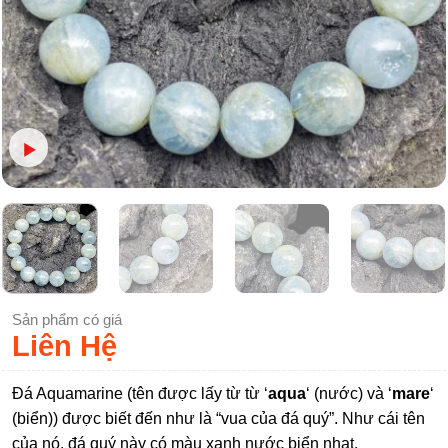
Sản phẩm có giá
Liên Hệ
Đá Aquamarine (tên được lấy từ từ ‘
aqua
‘ (nước) và ‘
mare
‘
(biển)) được biết đến như là “vua của đá quý”. Như cái tên
của nó, đá quý này có màu xanh nước biển nhạt.