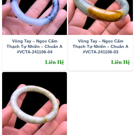
nhưng trữ lượng không lớn lắm.
Vòng Tay – Ngọc Cẩm
Vòng Tay – Ngọc Cẩm
Thạch Tự Nhiên – Chuẩn A
Thạch Tự Nhiên – Chuẩn A
#VCTA-241106-04
#VCTA-241106-03
Liên Hệ
Liên Hệ
Ý nghĩa tâm linh của đá Aquamarine và tác dụng thần
kỳ
Theo truyền thuyết của người châu Âu,Aquamarine có
nguồn gốc từ kho báu của các nàng tiên cá và từ thời cổ
đại, chúng được coi là Đá may mắn của các thủy thủ.
Truyền thuyết kể rằng Aquamarine là những tài sản quý giá