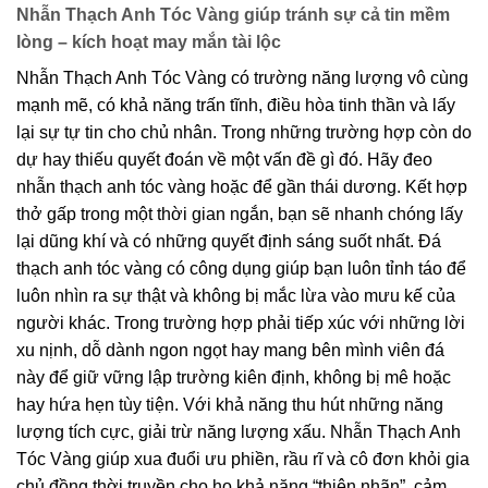
Nhẫn Thạch Anh Tóc Vàng giúp tránh sự cả tin mềm
lòng – kích hoạt may mắn tài lộc
Nhẫn Thạch Anh Tóc Vàng có trường năng lượng vô cùng
mạnh mẽ, có khả năng trấn tĩnh, điều hòa tinh thần và lấy
lại sự tự tin cho chủ nhân. Trong những trường hợp còn do
dự hay thiếu quyết đoán về một vấn đề gì đó. Hãy đeo
nhẫn thạch anh tóc vàng hoặc để gần thái dương. Kết hợp
thở gấp trong một thời gian ngắn, bạn sẽ nhanh chóng lấy
lại dũng khí và có những quyết định sáng suốt nhất. Đá
thạch anh tóc vàng có công dụng giúp bạn luôn tỉnh táo để
luôn nhìn ra sự thật và không bị mắc lừa vào mưu kế của
người khác. Trong trường hợp phải tiếp xúc với những lời
xu nịnh, dỗ dành ngon ngọt hay mang bên mình viên đá
này để giữ vững lập trường kiên định, không bị mê hoặc
hay hứa hẹn tùy tiện. Với khả năng thu hút những năng
lượng tích cực, giải trừ năng lượng xấu. Nhẫn Thạch Anh
Tóc Vàng giúp xua đuổi ưu phiền, rầu rĩ và cô đơn khỏi gia
chủ đồng thời truyền cho họ khả năng “thiên nhãn”, cảm