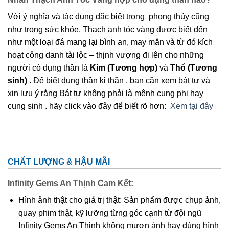
Với ý nghĩa và tác dụng đặc biệt trong phong thủy cũng
như trong sức khỏe. Thạch anh tóc vàng được biết đến
như một loại đá mang lại bình an, may mắn và từ đó kích
hoạt công danh tài lộc – thịnh vượng đi lên cho những
người có dụng thần là
Kim (Tương hợp)
và
Thổ (Tương
sinh) .
Để biết dụng thần kị thần , bạn cần xem bát tự và
xin lưu ý rằng Bát tự không phải là mệnh cung phi hay
cung sinh . hãy click vào đây để biết rõ hơn:
Xem tại đây
CHẤT LƯỢNG & HẬU MÃI
Infinity Gems An Thịnh Cam Kết:
Hình ảnh thật cho giá trị thật: Sản phẩm được chụp ảnh,
quay phim thật, kỹ lưỡng từng góc cạnh từ đội ngũ
Infinity Gems An Thịnh không mượn ảnh hay dùng hình