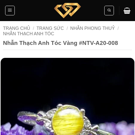
Skip
to
content
TRANG CHỦ
/
TRANG SỨC
/
NHẪN PHONG THUỶ
/
NHẪN THẠCH ANH TÓC
Nhẫn Thạch Anh Tóc Vàng #NTV-A20-008