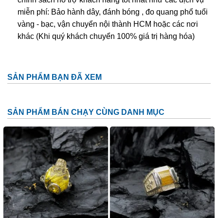
miễn phí: Bảo hành dây, đánh bóng , đo quang phổ tuổi
vàng - bạc, vận chuyển nội thành HCM hoặc các nơi
khác (Khi quý khách chuyển 100% giá trị hàng hóa)
SẢN PHẨM BẠN ĐÃ XEM
SẢN PHẨM BÁN CHẠY CÙNG DANH MỤC