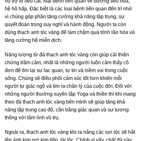
hỗ trợ trị liệu các loại bệnh liên quan về đường tiêu hóa,
hệ hô hấp. Đặc biệt là các loại bệnh liên quan đến trí nhớ
vì chúng góp phần tăng cường khả năng tập trung, sự
quyết đoán trong suy nghĩ và hành động. Người ta còn
dùng thạch anh tóc vàng để làm chậm quá trình lão hóa và
tăng cường hệ miễn dịch.
Năng lượng từ đá thạch anh tóc vàng còn giúp cải thiện
chứng trầm cảm, nhất là những người luôn cảm thấy cô
đơn để tìm lại sự lạc quan, tự tin và niềm vui trong cuộc
sống. Chúng sẽ điều phối cảm xúc tốt hơn khiến mỗi
người tự giác ngộ và tìm ra chân lý của cuộc đời. Đối với
những người thường xuyên tập Yoga và thiền thì khi mang
theo đá thạch anh tóc vàng bên mình sẽ giúp tăng khả
năng tập trung cao độ, cân bằng giác quan và sự tương
thông với tâm linh vũ trụ.
Ngoài ra, thạch anh tóc vàng khi ra nắng các sợi tóc sẽ hắt
lên ánh kim gợi kim tiền, tài lộc. Chính vì vậy, chất đá này