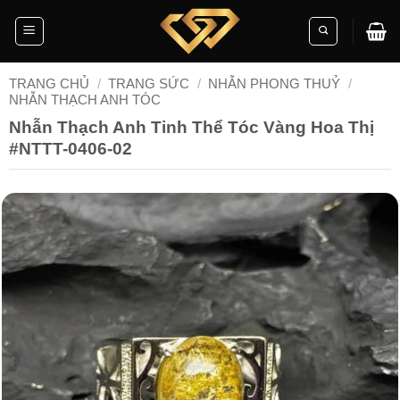
Skip
to
content
TRANG CHỦ
/
TRANG SỨC
/
NHẪN PHONG THUỶ
/
NHẪN THẠCH ANH TÓC
Nhẫn Thạch Anh Tinh Thể Tóc Vàng Hoa Thị
#NTTT-0406-02