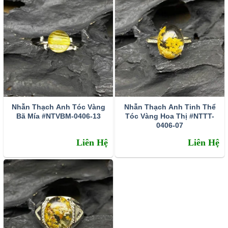
nghĩ tích cực, đầu óc sáng suốt hơn để tìm ra con đường đi
mới. Theo các nhà Thạch học, thì thạch anh tóc vàng công
dụng là kích thích tư duy làm việc, tăng chí tiến thủ cho chủ
nhân. Do vậy, thường xuyên để thạch anh tóc vàng gần
vùng thái dương sẽ giúp trí tuệ mở mang, đầu óc minh
mẫn và khơi nguồn cảm hứng sáng tạo mạnh mẽ hơn.
Khiến chủ nhân không ngừng phát triển và thành công trên
con đường danh vọng.
Nhẫn Thạch Anh Tóc Vàng
Nhẫn Thạch Anh Tinh Thể
Bã Mía #NTVBM-0406-13
Tóc Vàng Hoa Thị #NTTT-
0406-07
Liên Hệ
Liên Hệ