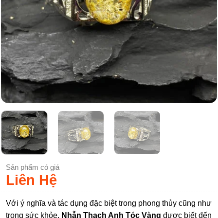
Sản phẩm có giá
Liên Hệ
Với ý nghĩa và tác dụng đặc biệt trong phong thủy cũng như
trong sức khỏe,
Nhẫn Thạch Anh Tóc Vàng
được biết đến