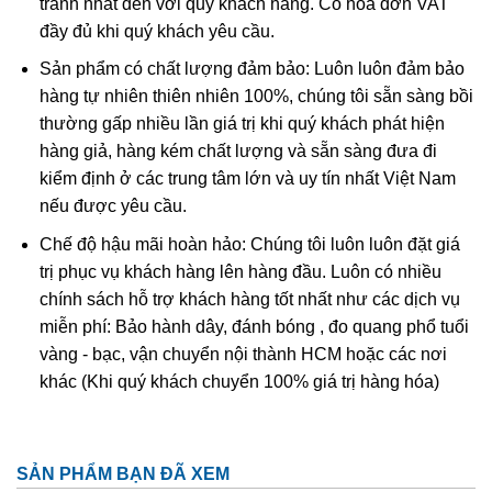
tranh nhất đến với quý khách hàng. Có hóa đơn VAT
đầy đủ khi quý khách yêu cầu.
Theo các tài liệu nghiên cứu của các chuyên gia về y học,
thạch anh tóc vàng có ý nghĩa rất tích cực trong quá trình
Sản phẩm có chất lượng đảm bảo: Luôn luôn đảm bảo
hỗ trợ trị liệu các loại bệnh liên quan về đường tiêu hóa,
hàng tự nhiên thiên nhiên 100%, chúng tôi sẵn sàng bồi
hệ hô hấp. Đặc biệt là các loại bệnh liên quan đến trí nhớ
thường gấp nhiều lần giá trị khi quý khách phát hiện
vì chúng góp phần tăng cường khả năng tập trung, sự
hàng giả, hàng kém chất lượng và sẵn sàng đưa đi
quyết đoán trong suy nghĩ và hành động. Người ta còn
kiểm định ở các trung tâm lớn và uy tín nhất Việt Nam
dùng thạch anh tóc vàng để làm chậm quá trình lão hóa và
nếu được yêu cầu.
tăng cường hệ miễn dịch.
Chế độ hậu mãi hoàn hảo: Chúng tôi luôn luôn đặt giá
trị phục vụ khách hàng lên hàng đầu. Luôn có nhiều
Năng lượng từ đá thạch anh tóc vàng còn giúp cải thiện
chính sách hỗ trợ khách hàng tốt nhất như các dịch vụ
chứng trầm cảm, nhất là những người luôn cảm thấy cô
miễn phí: Bảo hành dây, đánh bóng , đo quang phổ tuổi
đơn để tìm lại sự lạc quan, tự tin và niềm vui trong cuộc
vàng - bạc, vận chuyển nội thành HCM hoặc các nơi
sống. Chúng sẽ điều phối cảm xúc tốt hơn khiến mỗi
khác (Khi quý khách chuyển 100% giá trị hàng hóa)
người tự giác ngộ và tìm ra chân lý của cuộc đời. Đối với
những người thường xuyên tập Yoga và thiền thì khi mang
theo đá thạch anh tóc vàng bên mình sẽ giúp tăng khả
năng tập trung cao độ, cân bằng giác quan và sự tương
SẢN PHẨM BẠN ĐÃ XEM