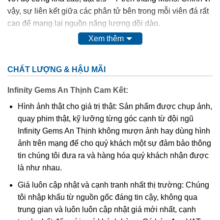
vậy, sự liên kết giữa các phân tử bên trong mỗi viên đá rất
cao để mang lại nguồn năng lượng dồi dào.
Xem thêm
Nguồn tài nguyên đá thạch anh tóc được khai thác nhiều ở
Australia, Brazil, Nauy và Pakistan. Còn tại Việt Nam thì
CHẤT LƯỢNG & HẬU MÃI
chúng ta có thể tìm thấy các mỏ đá này ở Yên Bái, Kontum
và Thanh Hóa.
Infinity Gems An Thịnh Cam Kết:
Hình ảnh thật cho giá trị thật: Sản phẩm được chụp ảnh,
quay phim thật, kỹ lưỡng từng góc cạnh từ đội ngũ
Infinity Gems An Thịnh không mượn ảnh hay dùng hình
ảnh trên mạng để cho quý khách một sự đảm bảo thông
tin chúng tôi đưa ra và hàng hóa quý khách nhận được
là như nhau.
Giá luôn cập nhật và cạnh tranh nhất thị trường: Chúng
tôi nhập khẩu từ nguồn gốc đáng tin cậy, không qua
trung gian và luôn luôn cập nhật giá mới nhất, cạnh