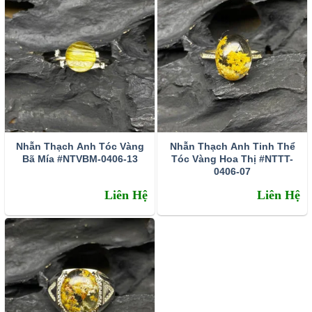
nghĩ tích cực, đầu óc sáng suốt hơn để tìm ra con đường đi
mới. Theo các nhà Thạch học, thì thạch anh tóc vàng công
dụng là kích thích tư duy làm việc, tăng chí tiến thủ cho chủ
nhân. Do vậy, thường xuyên để thạch anh tóc vàng gần
vùng thái dương sẽ giúp trí tuệ mở mang, đầu óc minh
mẫn và khơi nguồn cảm hứng sáng tạo mạnh mẽ hơn.
Khiến chủ nhân không ngừng phát triển và thành công trên
con đường danh vọng.
Nhẫn Thạch Anh Tóc Vàng
Nhẫn Thạch Anh Tinh Thể
Bã Mía #NTVBM-0406-13
Tóc Vàng Hoa Thị #NTTT-
0406-07
Liên Hệ
Liên Hệ