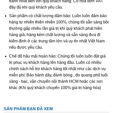
tranh nhất đến với quý khách hàng. Có hóa đơn VAT
đầy đủ khi quý khách yêu cầu.
Theo các tài liệu nghiên cứu của các chuyên gia về y học,
thạch anh tóc vàng có ý nghĩa rất tích cực trong quá trình
Sản phẩm có chất lượng đảm bảo: Luôn luôn đảm bảo
hỗ trợ trị liệu các loại bệnh liên quan về đường tiêu hóa,
hàng tự nhiên thiên nhiên 100%, chúng tôi sẵn sàng bồi
hệ hô hấp. Đặc biệt là các loại bệnh liên quan đến trí nhớ
thường gấp nhiều lần giá trị khi quý khách phát hiện
vì chúng góp phần tăng cường khả năng tập trung, sự
hàng giả, hàng kém chất lượng và sẵn sàng đưa đi
quyết đoán trong suy nghĩ và hành động. Người ta còn
kiểm định ở các trung tâm lớn và uy tín nhất Việt Nam
dùng thạch anh tóc vàng để làm chậm quá trình lão hóa và
nếu được yêu cầu.
tăng cường hệ miễn dịch.
Chế độ hậu mãi hoàn hảo: Chúng tôi luôn luôn đặt giá
trị phục vụ khách hàng lên hàng đầu. Luôn có nhiều
Năng lượng từ đá thạch anh tóc vàng còn giúp cải thiện
chính sách hỗ trợ khách hàng tốt nhất như các dịch vụ
chứng trầm cảm, nhất là những người luôn cảm thấy cô
miễn phí: Bảo hành dây, đánh bóng , đo quang phổ tuổi
đơn để tìm lại sự lạc quan, tự tin và niềm vui trong cuộc
vàng - bạc, vận chuyển nội thành HCM hoặc các nơi
sống. Chúng sẽ điều phối cảm xúc tốt hơn khiến mỗi
khác (Khi quý khách chuyển 100% giá trị hàng hóa)
người tự giác ngộ và tìm ra chân lý của cuộc đời. Đối với
những người thường xuyên tập Yoga và thiền thì khi mang
theo đá thạch anh tóc vàng bên mình sẽ giúp tăng khả
năng tập trung cao độ, cân bằng giác quan và sự tương
SẢN PHẨM BẠN ĐÃ XEM