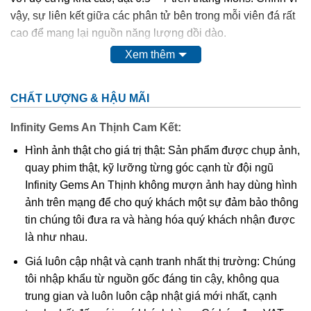
vậy, sự liên kết giữa các phân tử bên trong mỗi viên đá rất
cao để mang lại nguồn năng lượng dồi dào.
Xem thêm
Nguồn tài nguyên đá thạch anh tóc được khai thác nhiều ở
Australia, Brazil, Nauy và Pakistan. Còn tại Việt Nam thì
CHẤT LƯỢNG & HẬU MÃI
chúng ta có thể tìm thấy các mỏ đá này ở Yên Bái, Kontum
và Thanh Hóa.
Infinity Gems An Thịnh Cam Kết:
Hình ảnh thật cho giá trị thật: Sản phẩm được chụp ảnh,
quay phim thật, kỹ lưỡng từng góc cạnh từ đội ngũ
Infinity Gems An Thịnh không mượn ảnh hay dùng hình
ảnh trên mạng để cho quý khách một sự đảm bảo thông
tin chúng tôi đưa ra và hàng hóa quý khách nhận được
là như nhau.
Giá luôn cập nhật và cạnh tranh nhất thị trường: Chúng
tôi nhập khẩu từ nguồn gốc đáng tin cậy, không qua
trung gian và luôn luôn cập nhật giá mới nhất, cạnh