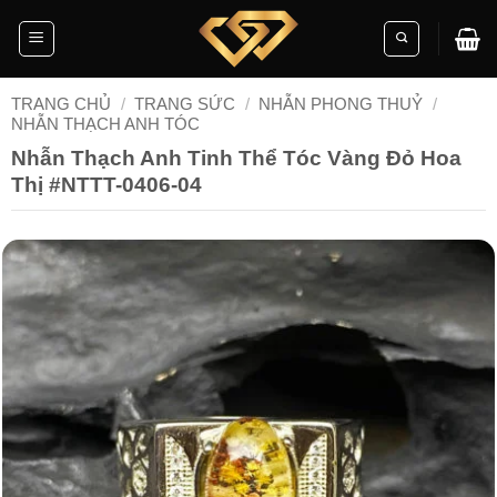
Skip
to
content
TRANG CHỦ
/
TRANG SỨC
/
NHẪN PHONG THUỶ
/
NHẪN THẠCH ANH TÓC
Nhẫn Thạch Anh Tinh Thể Tóc Vàng Đỏ Hoa
Thị #NTTT-0406-04